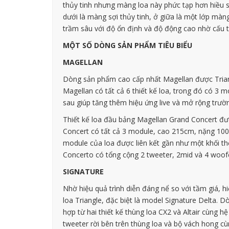
thủy tinh nhưng màng loa này phức tạp hơn hiều 
dưới là màng sợi thủy tinh, ở giữa là một lớp màn
trầm sâu với độ ổn định và độ động cao nhờ cấu 
MỘT SỐ DÒNG SẢN PHẨM TIÊU BIỂU
MAGELLAN
Dòng sản phẩm cao cấp nhất Magellan được Triangl
Magellan có tất cả 6 thiết kế loa, trong đó có 3 
sau giúp tăng thêm hiệu ứng live và mở rộng trư
Thiết kế loa đầu bảng Magellan Grand Concert đượ
Concert có tất cả 3 module, cao 215cm, nặng 100kg
module của loa được liên kết gần như một khối t
Concerto có tổng cộng 2 tweeter, 2mid và 4 woofer
SIGNATURE
Nhờ hiệu quả trình diễn đáng nể so với tầm giá, 
loa Triangle, đặc biệt là model Signature Delta. D
hợp từ hai thiết kế thùng loa CX2 và Altair cùng h
tweeter rời bên trên thùng loa và bộ vách hong c