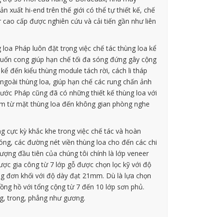
 xuất hi-end trên thế giới có thể tự thiết kế, chế
r cao cấp được nghiên cứu và cải tiến gần như liên
 loa Pháp luôn đặt trọng việc chế tác thùng loa kể
ợc uốn cong giúp hạn chế tối đa sóng đứng gây cộng
kể đến kiểu thùng module tách rời, cách li tháp
 ngoài thùng loa, giúp hạn chế các rung chấn ảnh
nước Pháp cũng đã có những thiết kế thùng loa với
ạ âm từ mặt thùng loa đến không gian phòng nghe
ng cực kỳ khắc khe trong việc chế tác và hoàn
 bóng, các đường nét viền thùng loa cho đến các chi
tượng đầu tiên của chúng tôi chính là lớp veneer
c gia công từ 7 lớp gỗ được chọn lọc kỹ với độ
ng đơn khối với độ dày đạt 21mm. Dù là lựa chọn
đồng hồ với tổng cộng từ 7 đến 10 lớp sơn phủ.
g, trong, phẳng như gương.