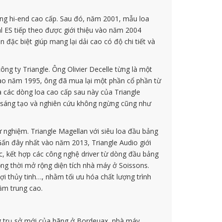
ờng hi-end cao cấp. Sau đó, năm 2001, mẫu loa
al ES tiếp theo được giới thiệu vào năm 2004
 đặc biệt giúp mang lại dải cao có độ chi tiết và
ông ty Triangle. Ông Olivier Decelle từng là một
vào năm 1995, ông đã mua lại một phần cổ phần từ
a các dòng loa cao cấp sau này của Triangle
hần sáng tạo và nghiên cứu không ngừng cũng như
 nghiệm. Triangle Magellan với siêu loa đầu bảng
Gấn đây nhất vào năm 2013, Triangle Audio giới
ắc, kết hợp các công nghệ driver từ dòng đầu bảng
ng thời mở rộng diện tích nhà máy ở Soissons.
ợi thủy tinh…, nhằm tối ưu hóa chất lượng trình
ầm trung cao.
ng trụ sở mới của hãng ở Bordeuax, nhà máy