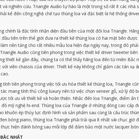
à nghiên cứu. Triangle Audio tự hào là một trong số rất ít các nhà sản
hải kể đến công nghệ chế tạo thùng loa và đặc biệt là hệ thống drive
g chính là đặc tính nhận diện đầu tiên của một đôi loa Triangle. Hãng
t đầu tiên trên thể giới đưa ra thiết kế thùng loa có hai mặt bên đư
làm nền tảng cho rất nhiều mẫu loa hiện đại ngày nay, trong đó phải 
Triangle Audio cũng tiên phong trong việc thiết kế driver tweeter bên
ng thiết kế gần đây, chúng ta có thể thấy hãng loa đến từ miền Bắc 
t với viền chassis của driver. Thiết kế này không chỉ giảm các tán x
 cao.
ính tiên phong trong việc tối ưu hóa thiết kế thùng loa, Triangle cũ
hế tác mang tính thủ công luxury nên từ việc chọn veneer gỗ, xử lý độ
được tối ưu về thiết kế và hoàn thiện. Nhắc đến loa Triangle, điểm ấn 
 mỹ nghệ hi-end. Thùng loa của Triangle ở những dòng cao cấp đượ
o khuôn ép thủy lực định hình và sản phẩm sau cùng là cấu trúc thù
en bóng piano, thùng loa Triangle phải trải qua ít nhất vài chục giờ 
à thực hiện đánh bóng sau mỗi lớp để đảm bảo một nước lacquer bón
 BẬC NHẤT