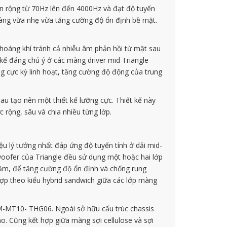
n rộng từ 70Hz lên đến 4000Hz và đạt độ tuyến
 màng vừa nhẹ vừa tăng cường độ ổn định bề mặt.
thoáng khí tránh cả nhiễu âm phản hồi từ mặt sau
t kế đáng chú ý ở các màng driver mid Triangle
g cực kỳ linh hoạt, tăng cường độ động của trung
au tạo nên một thiết kế lưỡng cực. Thiết kế này
rộng, sâu và chia nhiều từng lớp.
ệu lý tưởng nhất đáp ứng độ tuyến tính ở dải mid-
woofer của Triangle đều sử dụng một hoặc hai lớp
trầm, để tăng cường độ ổn định và chống rung
hợp theo kiểu hybrid sandwich giữa các lớp màng
GM-MT10- THG06. Ngoài sở hữu cấu trúc chassis
 Cũng kết hợp giữa màng sợi cellulose và sợi