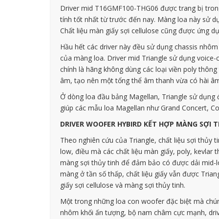
Driver mid T16GMF100-THG06 được trang bị trong 
tính tốt nhất từ trước đến nay. Màng loa này sử 
Chất liệu màn giấy sợi cellulose cũng được ứng dụ
Hầu hết các driver này đều sử dụng chassis nhôm 
của màng loa. Driver mid Triangle sử dụng voice-co
chính là hãng không dùng các loại viền poly thôn
âm, tạo nên một tổng thể âm thanh vừa có hài âm t
Ở dòng loa đầu bảng Magellan, Triangle sử dụng đế
giúp các mẫu loa Magellan như Grand Concert, Con
DRIVER WOOFER HYBIRD KẾT HỢP MÀNG SỢI T
Theo nghiên cứu của Triangle, chất liệu sợi thủy 
low, điều mà các chất liệu màn giấy, poly, kevla
màng sợi thủy tinh để đảm bảo có được dải mid-lo
màng ở tần số thấp, chất liệu giấy vẫn được Trian
giấy sợi cellulose và màng sợi thủy tinh.
Một trong những loa con woofer đặc biệt mà chún
nhôm khối ấn tượng, bộ nam châm cực mạnh, driv