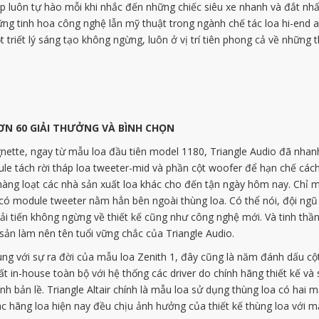
 luôn tự hào mỗi khi nhắc đến những chiếc siêu xe nhanh và đắt nhất 
ng tinh hoa công nghệ lẫn mỹ thuật trong ngành chế tác loa hi-end a
triết lý sáng tạo không ngừng, luôn ở vị trí tiên phong cả về những t
N 60 GIẢI THƯỞNG VÀ BÌNH CHỌN
ette, ngay từ mẫu loa đầu tiên model 1180, Triangle Audio đã nha
dule tách rời tháp loa tweeter-mid và phần cột woofer để hạn chế các
ng loạt các nhà sản xuất loa khác cho đến tận ngày hôm nay. Chỉ một
 có module tweeter nằm hẳn bên ngoài thùng loa. Có thể nói, đội ngũ
i tiến không ngừng về thiết kế cũng như công nghệ mới. Và tinh thần 
sản làm nên tên tuổi vững chắc của Triangle Audio.
ùng với sự ra đời của mẫu loa Zenith 1, đây cũng là năm đánh dấu cột
uất in-house toàn bộ với hệ thống các driver do chính hãng thiết kế và
h bản lề. Triangle Altair chính là mẫu loa sử dụng thùng loa có hai 
các hãng loa hiện nay đều chịu ảnh hưởng của thiết kế thùng loa với 