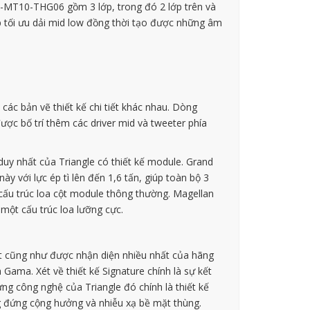
M-MT10-THG06 gồm 3 lớp, trong đó 2 lớp trên và
úp tối ưu dải mid low đồng thời tạo được những âm
ác bản vẽ thiết kế chi tiết khác nhau. Dòng
ược bố trí thêm các driver mid và tweeter phía
uy nhất của Triangle có thiết kế module. Grand
y với lực ép tì lên đến 1,6 tấn, giúp toàn bộ 3
cấu trúc loa cột module thông thường. Magellan
một cấu trúc loa lưỡng cực.
hất cũng như được nhận diện nhiều nhất của hãng
 Gama. Xét về thiết kế Signature chính là sự kết
ưng công nghệ của Triangle đó chính là thiết kế
ng đứng cộng hưởng và nhiễu xạ bề mặt thùng.