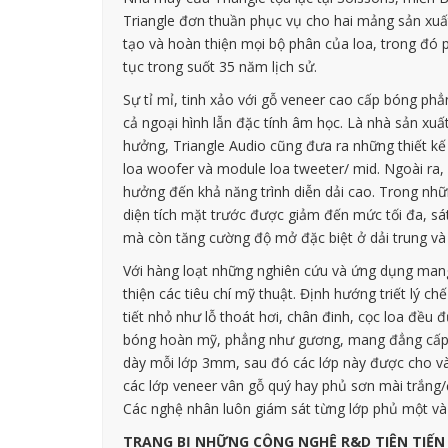
Triangle đơn thuần phục vụ cho hai mảng sản xuất v
tạo và hoàn thiện mọi bộ phân của loa, trong đó p
tục trong suốt 35 năm lịch sử.
Sự tỉ mỉ, tinh xảo với gỗ veneer cao cấp bóng phẳn
cả ngoại hình lẫn đặc tính âm học. Là nhà sản xuấ
hưởng, Triangle Audio cũng đưa ra những thiết kế 
loa woofer và module loa tweeter/ mid. Ngoài ra, 
hưởng đến khả năng trình diễn dải cao. Trong nhữ
diện tích mặt trước được giảm đến mức tối đa, sá
mà còn tăng cường độ mở đặc biệt ở dải trung và
Với hàng loạt những nghiên cứu và ứng dụng mang t
thiện các tiêu chí mỹ thuật. Định hướng triết lý c
tiết nhỏ như lỗ thoát hơi, chân đinh, cọc loa đều 
bóng hoàn mỹ, phẳng như gương, mang đẳng cấp đồ
dày mỗi lớp 3mm, sau đó các lớp này được cho và
các lớp veneer vân gỗ quý hay phủ sơn mài trắng/đ
Các nghệ nhân luôn giám sát từng lớp phủ một v
TRANG BỊ NHỮNG CÔNG NGHỆ R&D TIÊN TIẾN