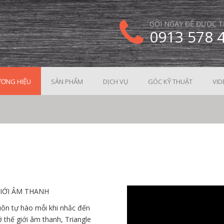
GỌI NGAY ĐỂ ĐƯỢC T
0913 578 
ƠNG HIỆU
SẢN PHẨM
DỊCH VỤ
GÓC KỸ THUẬT
VID
GIỚI ÂM THANH
uôn tự hào mỗi khi nhắc đến
ở thế giới âm thanh, Triangle