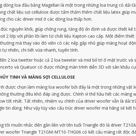
dòng loa đầu bảng Magellan là một trong những loa trung có dải tầ
dụng chất liệu sợi cellulose được tẩm thấm thêm chất liệu latex giúp
ng cho các driver mid ở các dòng loa thấp hơn.
đúc nguyên khối, giúp chống rung, tăng độ ổn định và được thiết kế 
il 2 lớp với phần lõi làm từ chất liệu Kapton cao cấp. Một điểm thiế
g thường mà thay vào đó viền có các nếp gấp nhỏ giúp màng hoạt độn
ự nhiên, chi tiết vừa nhanh, tuyến tính.
n 2 loa twetter hoặc cả 2 loa tweeter và mid bố trí ở mặt trước và s
certo và Quatuor có được những màn trình diễn 3D với sân khấu cực 
HỦY TINH VÀ MÀNG SỢI CELLULOSE
tinh được chọn làm màng loa woofer bởi đây là một trong những vật li
r thông thường đều khó đáp ứng được. Chính vì thế hầu hết các màng 
w tốt nhất. Tất nhiên, nhiệm vụ chính của driver woofer vẫn là dải 
gle tin dùng. Như vậy tùy vào cấu trúc driver woofer mà hãng sẽ kết 
g tôi muốn nhắc đến gắn liền với tên tuổi Triangle đó là driver T21
er woofer Triangle T21GM-MT10-THG06 có kết cấu màng rất độc đáo.