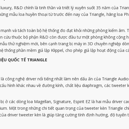
luxury, R&D chính là tinh thần và triết lý xuyên suốt 35 năm của Tria
hững mẫu loa huyền thoại từ trước đến nay của Triangle, hãng loa P
ạnh và tách toàn bộ hệ thống đo đạt khỏi những phòng kiểm âm. Tr
hiên cứu thuộc bộ phận R&D còn được đầu tư một phòng không cộng h
ng mẫu thử nghiệm mới, bên cạnh trang bị máy in 3D chuyên nghiệp dò
 hệ thống phần mềm giả lập Klippel, cho phép giả lập hoạt động của cá
IỆU QUỐC TẾ TRIANGLE
là công nghệ driver nổi tiếng nhất làm nên dấu ấn của Triangle Audio.
cấu hình khác nhau về đường kính, chất liệu diaphragm, các tweeter 
 ở các dòng loa Magellan, Signature, Espirit EZ là hai mẫu driver ca
nium. Một trong những chi tiết quan trọng của tweeter kèn Triangle ch
của driver tweeter kèn là giúp tăng cường tính định hướng, độ tuyến 