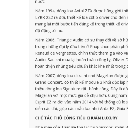
nước.
Năm 1994, dòng loa Antal ZTX được hãng giới thiệ
LYRR 222 ra đời, thiết kế loa cột 5 driver cho đế
mang lại một bước tiến đáng kể trong thiết kế dri
độ động tối ưu.
Năm 2006, Triangle Audio có sự thay đổi về sở hữu,
trong những đại lý đầu tiên ở Pháp chọn phân ph
Renaud de Vergnettes, chính thức tham gia vào vi
Audio. Sau khi mua lại hoàn toàn công ty, Olivier
hoàn thiện những tiêu chuẩn khắt khe nhất trong qu
Năm 2007, dòng loa ultra hi-end Magellan được gi
Grand Concert, có thiết kế module 3 khối độc lập
thiệu dòng loa Signature rất thành công. Đây là d
Magellan với một mức giá dễ chịu hơn. Cùng năm n
Esprit EZ ra đời vào năm 2014 với hệ thống củ loa 
diễn các dải, giúp các mẫu loa như Anta EZ, Gaia
CHẾ TÁC THỦ CÔNG TIÊU CHUẨN LUXURY
Nhà máy của Triangle tọa lạc tại Soissons, miền