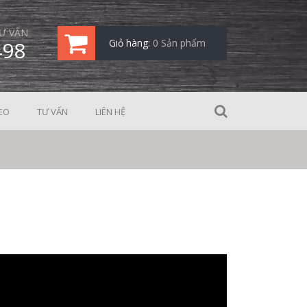
Ư VẤN
498
Giỏ hàng:
0 Sản phẩm
EO
TƯ VẤN
LIÊN HỆ