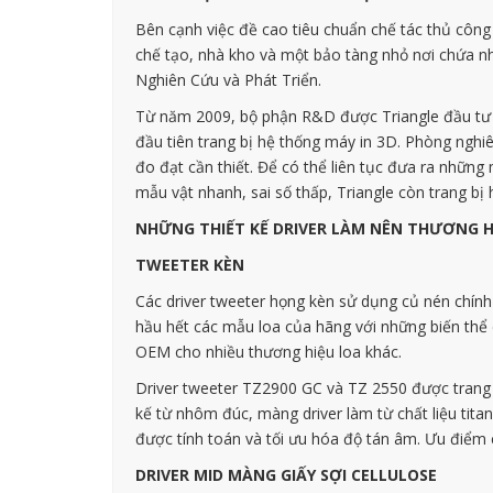
Bên cạnh việc đề cao tiêu chuẩn chế tác thủ công 
chế tạo, nhà kho và một bảo tàng nhỏ nơi chứa n
Nghiên Cứu và Phát Triển.
Từ năm 2009, bộ phận R&D được Triangle đầu tư m
đầu tiên trang bị hệ thống máy in 3D. Phòng ng
đo đạt cần thiết. Để có thể liên tục đưa ra nhữ
mẫu vật nhanh, sai số thấp, Triangle còn trang bị
NHỮNG THIẾT KẾ DRIVER LÀM NÊN THƯƠNG H
TWEETER KÈN
Các driver tweeter họng kèn sử dụng củ nén chính 
hầu hết các mẫu loa của hãng với những biến thể 
OEM cho nhiều thương hiệu loa khác.
Driver tweeter TZ2900 GC và TZ 2550 được trang bị
kế từ nhôm đúc, màng driver làm từ chất liệu tita
được tính toán và tối ưu hóa độ tán âm. Ưu điểm 
DRIVER MID MÀNG GIẤY SỢI CELLULOSE