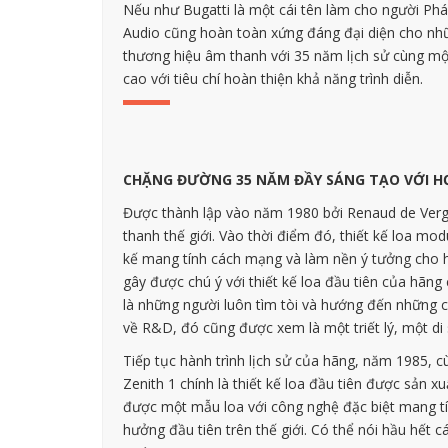
Nếu như Bugatti là một cái tên làm cho người Pháp
Audio cũng hoàn toàn xứng đáng đại diện cho nhữ
thương hiệu âm thanh với 35 năm lịch sử cùng một 
cao với tiêu chí hoàn thiện khả năng trình diễn.
CHẶNG ĐƯỜNG 35 NĂM ĐẦY SÁNG TẠO VỚI HƠ
Được thành lập vào năm 1980 bởi Renaud de Vergn
thanh thế giới. Vào thời điểm đó, thiết kế loa mo
kế mang tính cách mạng và làm nền ý tưởng cho hà
gây được chú ý với thiết kế loa đầu tiên của hãng
là những người luôn tìm tòi và hướng đến những cả
về R&D, đó cũng được xem là một triết lý, một di 
Tiếp tục hành trình lịch sử của hãng, năm 1985, c
Zenith 1 chính là thiết kế loa đầu tiên được sản x
được một mẫu loa với công nghệ đặc biệt mang tín
hưởng đầu tiên trên thế giới. Có thể nói hầu hết 