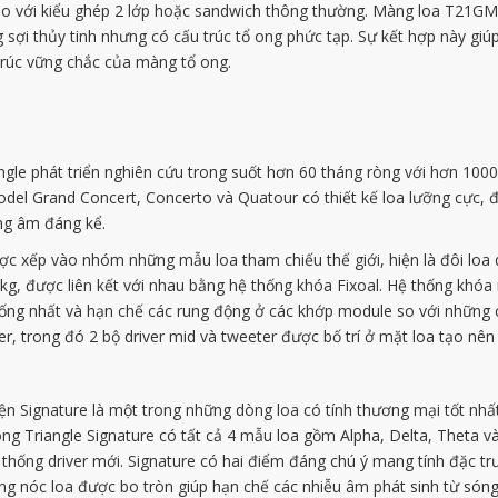
so với kiểu ghép 2 lớp hoặc sandwich thông thường. Màng loa T21G
g sợi thủy tinh nhưng có cấu trúc tổ ong phức tạp. Sự kết hợp này gi
trúc vững chắc của màng tổ ong.
e phát triển nghiên cứu trong suốt hơn 60 tháng ròng với hơn 1000 c
model Grand Concert, Concerto và Quatour có thiết kế loa lưỡng cực, đ
ờng âm đáng kể.
c xếp vào nhóm những mẫu loa tham chiếu thế giới, hiện là đôi loa d
, được liên kết với nhau bằng hệ thống khóa Fixoal. Hệ thống khóa nà
hống nhất và hạn chế các rung động ở các khớp module so với những 
, trong đó 2 bộ driver mid và tweeter được bố trí ở mặt loa tạo nên 
hiện Signature là một trong những dòng loa có tính thương mại tốt n
òng Triangle Signature có tất cả 4 mẫu loa gồm Alpha, Delta, Theta và
ệ thống driver mới. Signature có hai điểm đáng chú ý mang tính đặc tr
ùng nóc loa được bo tròn giúp hạn chế các nhiễu âm phát sinh từ só