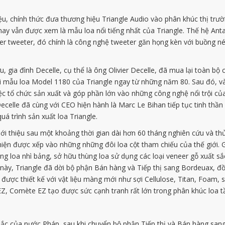
u, chính thức đưa thương hiệu Triangle Audio vào phân khúc thị trư
n nay vẫn được xem là mẫu loa nổi tiếng nhất của Triangle. Thế hệ Ant
ver tweeter, đó chính là công nghệ tweeter găn họng kèn với buồng nén
 gia đình Decelle, cụ thể là ông Olivier Decelle, đã mua lại toàn bộ c
ối mẫu loa Model 1180 của Triangle ngay từ những năm 80. Sau đó, 
ệc tổ chức sản xuất và góp phần lớn vào những công nghệ nổi trội củ
 Decelle đã cùng với CEO hiện hành là Marc Le Bihan tiếp tục tinh t
á trình sản xuất loa Triangle.
ới thiệu sau một khoảng thời gian dài hơn 60 tháng nghiên cứu và thử
 hiện được xếp vào những những đôi loa cột tham chiếu của thế giới. 
òng loa nhì bảng, sở hữu thùng loa sử dụng các loại veneer gỗ xuất s
ày, Triangle đã dời bộ phận Bán hàng và Tiếp thị sang Bordeuax, đồ
được thiết kế với vật liệu màng mới như sợi Cellulose, Titan, Foam, s
 EZ, Comète EZ tạo được sức cạnh tranh rất lớn trong phân khúc loa t
 Bắc của nước Pháp, sau khi chuyển bộ phận Tiếp thị và Bán hàng sa