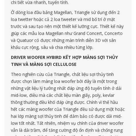
chi tiết vừa nhanh, tuyến tính.
Ở dòng loa đầu bảng Magellan, Triangle sử dụng đến 2
loa twetter hoặc cả 2 loa tweeter và mid bố trí ở mặt
trước và sau tạo nên một thiết kế lưỡng cực. Thiết kế này
giúp các mẫu loa Magellan như Grand Concert, Concerto
và Quatuor có được những màn trình diễn 3D với sân
khấu cực rộng, sâu và chia nhiều từng lớp.
DRIVER WOOFER HYBIRD KẾT HỢP MÀNG SỢI THỦY
TINH VÀ MÀNG SỢI CELLULOSE
Theo nghiên cứu của Triangle, chất liệu sợi thủy tinh
được chọn làm màng loa woofer bởi đây là một trong
những vật liệu lý tưởng nhất đáp ứng độ tuyến tính ở dải
mid-low, điều mà các chất liệu màn giấy, poly, kevlar
thông thường đều khó đáp ứng được. Chính vì thế hầu
hết các màng woofer của Triangle đều sử dụng một hoặc
hai lớp màng sợi thủy tinh để đảm bảo có được dải mid-
low tốt nhất. Tất nhiên, nhiệm vụ chính của driver woofer
vẫn là dải trầm, để tăng cường độ ổn định và chống rung