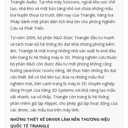
Triangle Audio. Tại nhà máy Soissons, ngoài khu vực chế
tạo, nhà kho và một bảo tàng nhỏ nơi chứa những mẫu
loa huyền thoại từ trước đến nay của Triangle, hãng loa
Pháp dành một phần diện tích khá lớn cho phòng Nghiên
Cứu và Phát Triển.
Từ năm 2009, bộ phận R&D được Triangle đầu tư mạnh
và tách toàn bộ hệ thống đo đạt khỏi những phòng kiểm
âm. Trianlge là một trong những nhà sản xuất hi-end đầu
tiên trang bị hệ thống máy in 3D. Phòng nghiên cứu thuộc
bộ phận R&D còn được đầu tư một phòng không cộng
hưởng (anechoic room) riêng, để thực hiện những đo đạt
cần thiết. Để có thể liên tục đưa ra những mẫu thử
nghiệm mới, bên cạnh trang bị máy in 3D chuyên nghiệp
dòng Projet của hãng 3D Systems với khả năng tạo mẫu
vật nhanh, sai số thấp, Triangle còn trang bị hệ thống
phần mềm giả lập Klippel, cho phép giả lập hoạt động của
các driver, các mẫu loa trên máy tính.
NHỮNG THIẾT KẾ DRIVER LÀM NÊN THƯƠNG HIỆU
QUỐC TẾ TRIANGLE