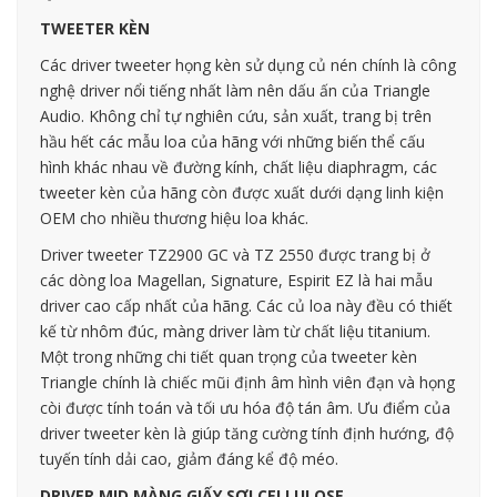
TWEETER KÈN
Các driver tweeter họng kèn sử dụng củ nén chính là công
nghệ driver nổi tiếng nhất làm nên dấu ấn của Triangle
Audio. Không chỉ tự nghiên cứu, sản xuất, trang bị trên
hầu hết các mẫu loa của hãng với những biến thể cấu
hình khác nhau về đường kính, chất liệu diaphragm, các
tweeter kèn của hãng còn được xuất dưới dạng linh kiện
OEM cho nhiều thương hiệu loa khác.
Driver tweeter TZ2900 GC và TZ 2550 được trang bị ở
các dòng loa Magellan, Signature, Espirit EZ là hai mẫu
driver cao cấp nhất của hãng. Các củ loa này đều có thiết
kế từ nhôm đúc, màng driver làm từ chất liệu titanium.
Một trong những chi tiết quan trọng của tweeter kèn
Triangle chính là chiếc mũi định âm hình viên đạn và họng
còi được tính toán và tối ưu hóa độ tán âm. Ưu điểm của
driver tweeter kèn là giúp tăng cường tính định hướng, độ
tuyến tính dải cao, giảm đáng kể độ méo.
DRIVER MID MÀNG GIẤY SỢI CELLULOSE