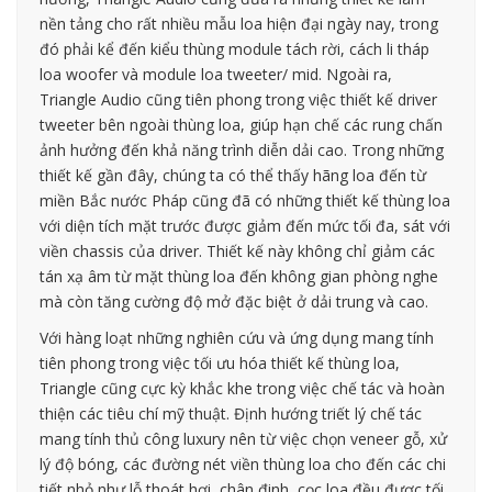
nền tảng cho rất nhiều mẫu loa hiện đại ngày nay, trong
đó phải kể đến kiểu thùng module tách rời, cách li tháp
loa woofer và module loa tweeter/ mid. Ngoài ra,
Triangle Audio cũng tiên phong trong việc thiết kế driver
tweeter bên ngoài thùng loa, giúp hạn chế các rung chấn
ảnh hưởng đến khả năng trình diễn dải cao. Trong những
thiết kế gần đây, chúng ta có thể thấy hãng loa đến từ
miền Bắc nước Pháp cũng đã có những thiết kế thùng loa
với diện tích mặt trước được giảm đến mức tối đa, sát với
viền chassis của driver. Thiết kế này không chỉ giảm các
tán xạ âm từ mặt thùng loa đến không gian phòng nghe
mà còn tăng cường độ mở đặc biệt ở dải trung và cao.
Với hàng loạt những nghiên cứu và ứng dụng mang tính
tiên phong trong việc tối ưu hóa thiết kế thùng loa,
Triangle cũng cực kỳ khắc khe trong việc chế tác và hoàn
thiện các tiêu chí mỹ thuật. Định hướng triết lý chế tác
mang tính thủ công luxury nên từ việc chọn veneer gỗ, xử
lý độ bóng, các đường nét viền thùng loa cho đến các chi
tiết nhỏ như lỗ thoát hơi, chân đinh, cọc loa đều được tối