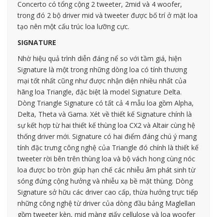
Concerto có tổng cộng 2 tweeter, 2mid và 4 woofer,
trong đó 2 bộ driver mid và tweeter được bố trí ở mặt loa
tạo nên một cấu trúc loa lưỡng cực.
SIGNATURE
Nhờ hiệu quả trình diễn đáng nể so với tầm giá, hiện
Signature là một trong những dòng loa có tính thương
mại tốt nhất cũng như được nhận diện nhiều nhất của
hãng loa Triangle, đặc biệt là model Signature Delta.
Dòng Triangle Signature có tất cả 4 mẫu loa gồm Alpha,
Delta, Theta và Gama. Xét về thiết kế Signature chính là
sự kết hợp từ hai thiết kế thùng loa CX2 và Altair cùng hệ
thống driver mới. Signature có hai điểm đáng chú ý mang
tính đặc trưng công nghệ của Triangle đó chính là thiết kế
tweeter rời bên trên thùng loa và bộ vách hong cùng nóc
loa được bo tròn giúp hạn chế các nhiễu âm phát sinh từ
sóng đứng cộng hưởng và nhiễu xạ bề mặt thùng. Dòng
Signature sở hữu các driver cao cấp, thừa hưởng trực tiếp
những công nghệ từ driver của dòng đầu bảng Maglellan
gồm tweeter kèn, mid màng giấy cellulose và loa woofer