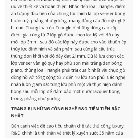
ưu về thiết kế và hoàn thiện. Nhắc đến loa Triangle, điểm
ấn tượng đầu tiên của chúng tôi chính là lớp veneer bóng
hoàn mỹ, phẳng như gương, mang đẳng cấp đồ mỹ nghệ
hi-end. Thùng loa của Triangle ở những dòng cao cấp
được gia công từ 7 lớp gỗ được chọn lọc kỹ với độ dày
mỗi lớp 3mm, sau đó các lớp này được cho vào khuôn ép
thủy lực định hình và sản phẩm sau cùng là cấu trúc
thùng đơn khối với độ dày đạt 21mm. Dù là lựa chọn các
lớp veneer vân gỗ quý hay phủ sơn mài trắng/đen bóng
piano, thùng loa Triangle phải trải qua ít nhất vài chục giờ
đồng hồ với tổng cộng từ 7 đến 10 lớp sơn phủ. Các nghệ
nhân luôn giám sát từng lớp phủ một và thực hiện đánh
bóng sau mỗi lớp để đảm bảo một nước lacquer bóng,
trong, phẳng như gương.
TRANG BỊ NHỮNG CÔNG NGHỆ R&D TIÊN TIẾN BẬC
NHẤT
Bên cạnh việc đề cao tiêu chuẩn chế tác thủ công luxury,
R&D chính là tinh thần và triết lý xuyên suốt 35 năm của