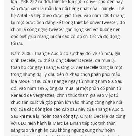
loa LYRR 222 ra đời, thiết kế loa cột 5 driver cho đến nay
vẫn được xem là mẫu loa nổi tiếng nhất của Triangle. Thế
hệ Antal ES tiếp theo được giới thiệu vào năm 2004 mang
lại một bước tiến đáng kể trong thiết kế driver tweeter, đó
chính là công nghệ tweeter găn họng kèn với buồng nén
đặc biệt giúp mang lại dải cao có độ chi tiết và độ động
tối ưu.
Năm 2006, Triangle Audio có sự thay đổi về sở hữu, gia
đình Decelle, cụ thể là ông Olivier Decelle, đã mua lại
toàn bộ công ty Triangle. Ông Olivier Decelle từng là một
trong những đại lý đầu tiên ở Pháp chọn phân phối mẫu
loa Model 1180 của Triangle ngay từ những năm 80. Sau
đó, vào năm 1995, ông đã mua lại một phần cổ phần từ
Renaud de Vergnettes, chính thức tham gia vào việc tổ
chức sản xuất và góp phần lớn vào những công nghệ nổi
trội của các dòng loa cao cấp sau này của Triangle Audio.
Sau khi mua lại hoàn toàn công ty, Olivier Decelle đã cùng
với CEO hiện hành là Marc Le Bihan tiếp tục tinh thần
sáng tạo và nghiên cứu không ngừng cũng như hoàn