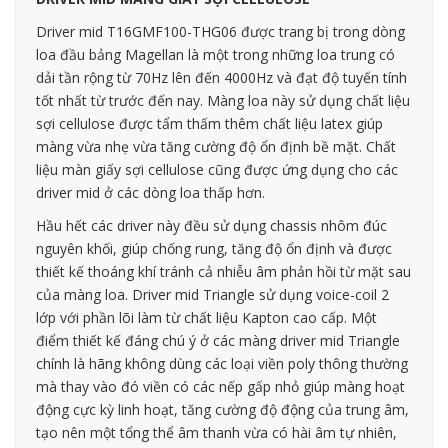
Driver mid T16GMF100-THG06 được trang bị trong dòng
loa đầu bảng Magellan là một trong những loa trung có
dải tần rộng từ 70Hz lên đến 4000Hz và đạt độ tuyến tính
tốt nhất từ trước đến nay. Màng loa này sử dụng chất liệu
sợi cellulose được tẩm thấm thêm chất liệu latex giúp
màng vừa nhẹ vừa tăng cường độ ổn định bề mặt. Chất
liệu màn giấy sợi cellulose cũng được ứng dụng cho các
driver mid ở các dòng loa thấp hơn.
Hầu hết các driver này đều sử dụng chassis nhôm đúc
nguyên khối, giúp chống rung, tăng độ ổn định và được
thiết kế thoáng khí tránh cả nhiễu âm phản hồi từ mặt sau
của màng loa. Driver mid Triangle sử dụng voice-coil 2
lớp với phần lõi làm từ chất liệu Kapton cao cấp. Một
điểm thiết kế đáng chú ý ở các màng driver mid Triangle
chính là hãng không dùng các loại viền poly thông thường
mà thay vào đó viền có các nếp gấp nhỏ giúp màng hoạt
động cực kỳ linh hoạt, tăng cường độ động của trung âm,
tạo nên một tổng thể âm thanh vừa có hài âm tự nhiên,