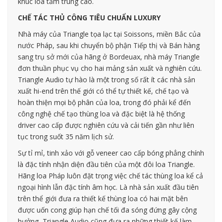
khúc loa tầm trung cao.
CHẾ TÁC THỦ CÔNG TIÊU CHUẨN LUXURY
Nhà máy của Triangle tọa lạc tại Soissons, miền Bắc của
nước Pháp, sau khi chuyển bộ phận Tiếp thị và Bán hàng
sang trụ sở mới của hãng ở Bordeuax, nhà máy Triangle
đơn thuần phục vụ cho hai mảng sản xuất và nghiên cứu.
Triangle Audio tự hào là một trong số rất ít các nhà sản
xuất hi-end trên thế giới có thể tự thiết kế, chế tạo và
hoàn thiện mọi bộ phân của loa, trong đó phải kể đến
công nghệ chế tạo thùng loa và đặc biệt là hệ thống
driver cao cấp được nghiên cứu và cải tiến gần như liên
tục trong suốt 35 năm lịch sử.
Sự tỉ mỉ, tinh xảo với gỗ veneer cao cấp bóng phẳng chính
là đặc tính nhận diện đầu tiên của một đôi loa Triangle.
Hãng loa Pháp luôn đặt trọng việc chế tác thùng loa kể cả
ngoại hình lẫn đặc tính âm học. Là nhà sản xuất đầu tiên
trên thể giới đưa ra thiết kế thùng loa có hai mặt bên
được uốn cong giúp hạn chế tối đa sóng đứng gây cộng
hưởng, Triangle Audio cũng đưa ra những thiết kế làm