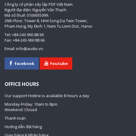
Công ty cổ phần xây lắp PDF Việt Nam.
Người đại diện: Nguyễn Văn Thạch.
Mã số thuế: 0106935099.
26th Floor, Tower B, HH4 Song Da Twin Tower,
Pham Hung, My Đinh 1, Nam Tu Liem Dist., Hanoi
Tel: +84-243-960 88 66
Fax: +84-243-960 88 66
Email: info@audio.vn
Facebook
Youtube
OFFICE HOURS
Our support Hotline is available 8 Hours a day
Monday-Friday: 10am to 8pm
Weekend: Closed
Thanh toán
Hướng dẫn đặt hàng
Giao hàng & Nhận hàng