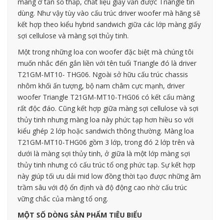
màng ở tần số thấp, chất liệu giấy vẫn được Triangle tin
dùng. Như vậy tùy vào cấu trúc driver woofer mà hãng sẽ
kết hợp theo kiểu hybrid sandwich giữa các lớp màng giấy
sợi cellulose và màng sợi thủy tinh.
Một trong những loa con woofer đặc biệt mà chúng tôi
muốn nhắc đến gắn liền với tên tuổi Triangle đó là driver
T21GM-MT10- THG06. Ngoài sở hữu cấu trúc chassis
nhôm khối ấn tượng, bộ nam châm cực mạnh, driver
woofer Triangle T21GM-MT10-THG06 có kết cấu màng
rất độc đáo. Cũng kết hợp giữa màng sợi cellulose và sợi
thủy tinh nhưng màng loa này phức tạp hơn hiều so với
kiểu ghép 2 lớp hoặc sandwich thông thường. Màng loa
T21GM-MT10-THG06 gồm 3 lớp, trong đó 2 lớp trên và
dưới là màng sợi thủy tinh, ở giữa là một lớp màng sợi
thủy tinh nhưng có cấu trúc tổ ong phức tạp. Sự kết hợp
này giúp tối ưu dải mid low đồng thời tạo được những âm
trầm sâu với độ ổn định và độ động cao nhờ cấu trúc
vững chắc của màng tổ ong.
MỘT SỐ DÒNG SẢN PHẨM TIÊU BIỂU