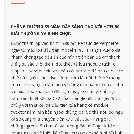
CHẶNG ĐƯỜNG 35 NĂM ĐẦY SÁNG TẠO VỚI HƠN 60
GIẢI THƯỞNG VÀ BÌNH CHỌN
Được thành lập vào năm 1980 bởi Renaud de Vergnette,
ngay từ mẫu loa đầu tiên model 1180, Triangle Audio đã
nhanh chóng tạo dấu ấn của mình trên bản đồ âm thanh
thế giới. Vào thời điểm đó, thiết kế loa module tách rời
tháp loa tweeter-mid và phần cột woofer để hạn chế cách
nhiễu âm giữa các driver được xem là một thiết kế mang
tính cách mạng và làm nền ý tưởng cho hàng loạt các nhà
sản xuất loa khác cho đến tận ngày hôm nay. Chỉ một
năm sau, thiết kế loa CX2 của Triangle tiếp tục gây được
chú ý với thiết kế loa đầu tiên của hãng có module
tweeter nằm hẳn bên ngoài thùng loa. Có thể nói, đội ngũ
kỹ sư cũng như chuyên viên kỹ thuật của Triangle là
những người luôn tìm tòi và hướng đến những cải tiến
không ngừng về thiết kế cũng như công nghệ mới. Và tinh