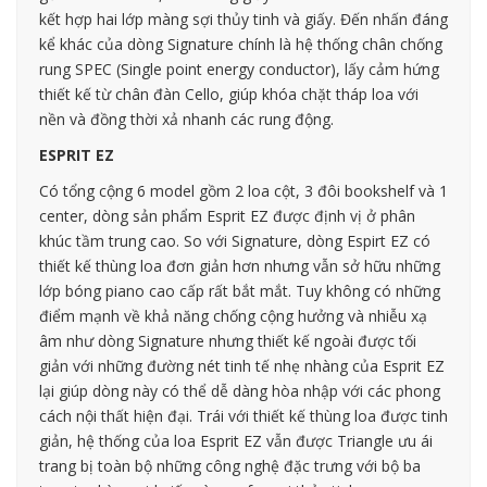
kết hợp hai lớp màng sợi thủy tinh và giấy. Đến nhấn đáng
kể khác của dòng Signature chính là hệ thống chân chống
rung SPEC (Single point energy conductor), lấy cảm hứng
thiết kế từ chân đàn Cello, giúp khóa chặt tháp loa với
nền và đồng thời xả nhanh các rung động.
ESPRIT EZ
Có tổng cộng 6 model gồm 2 loa cột, 3 đôi bookshelf và 1
center, dòng sản phẩm Esprit EZ được định vị ở phân
khúc tầm trung cao. So với Signature, dòng Espirt EZ có
thiết kế thùng loa đơn giản hơn nhưng vẫn sở hữu những
lớp bóng piano cao cấp rất bắt mắt. Tuy không có những
điểm mạnh về khả năng chống cộng hưởng và nhiễu xạ
âm như dòng Signature nhưng thiết kế ngoài được tối
giản với những đường nét tinh tế nhẹ nhàng của Esprit EZ
lại giúp dòng này có thể dễ dàng hòa nhập với các phong
cách nội thất hiện đại. Trái với thiết kế thùng loa được tinh
giản, hệ thống của loa Esprit EZ vẫn được Triangle ưu ái
trang bị toàn bộ những công nghệ đặc trưng với bộ ba