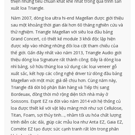
thiện những tiêu chuẩn khắt khe nhất trong quá trình sản
xuất loa Triangle.
Năm 2007, dòng loa ultra hi-end Magellan được giới thiệu
sau một khoảng thời gian dài hơn 60 tháng nghiên cứu và
thử nghiệm. Triangle Magellan với siêu loa đầu bảng
Grand Concert, có thiết kế module 3 khối độc lập hiện
được xếp vào những những đôi loa cột tham chiếu của
thế giới. Gấn đây nhất vào năm 2013, Triangle Audio giới
thiệu dòng loa Signature rất thành công. Đây là dòng loa
nhì bảng, sở hữu thùng loa sử dụng các loại veneer gỗ
xuất sắc, kết hợp các công nghệ driver từ dòng đầu bảng
Magellan với một mức giá dễ chịu hơn. Cùng năm này,
Triangle đã dời bộ phận Bán hàng và Tiếp thị sang
Bordeuax, đồng thời mở rộng diện tích nhà máy ở
Soissons. Esprit EZ ra đời vào năm 2014 với hệ thống củ
loa được thiết kế với vật liệu màng mới như sợi Cellulose,
Titan, Foam, sợi thủy tinh…, nhằm tối ưu hóa chất lượng
trình diễn các dải, giúp các mẫu loa như Anta EZ, Gaia EZ,
Comète EZ tạo được sức cạnh tranh rất lớn trong phân