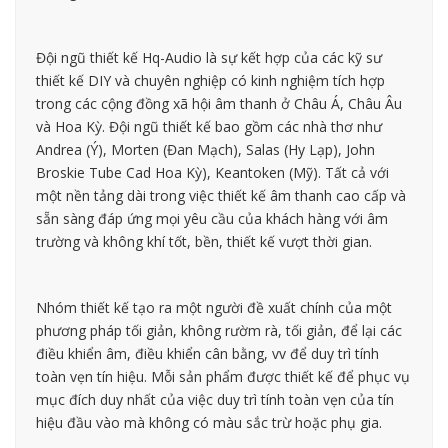
Đội ngũ thiết kế Hq-Audio là sự kết hợp của các kỹ sư
thiết kế DIY và chuyên nghiệp có kinh nghiệm tích hợp
trong các cộng đồng xã hội âm thanh ở Châu Á, Châu Âu
và Hoa Kỳ. Đội ngũ thiết kế bao gồm các nhà thơ như
Andrea (Ý), Morten (Đan Mạch), Salas (Hy Lạp), John
Broskie Tube Cad Hoa Kỳ), Keantoken (Mỹ). Tất cả với
một nền tảng dài trong việc thiết kế âm thanh cao cấp và
sẵn sàng đáp ứng mọi yêu cầu của khách hàng với âm
trường và không khí tốt, bền, thiết kế vượt thời gian.
Nhóm thiết kế tạo ra một người đề xuất chính của một
phương pháp tối giản, không rườm rà, tối giản, để lại các
điều khiển âm, điều khiển cân bằng, vv để duy trì tính
toàn vẹn tín hiệu. Mỗi sản phẩm được thiết kế để phục vụ
mục đích duy nhất của việc duy trì tính toàn vẹn của tín
hiệu đầu vào mà không có màu sắc trừ hoặc phụ gia.