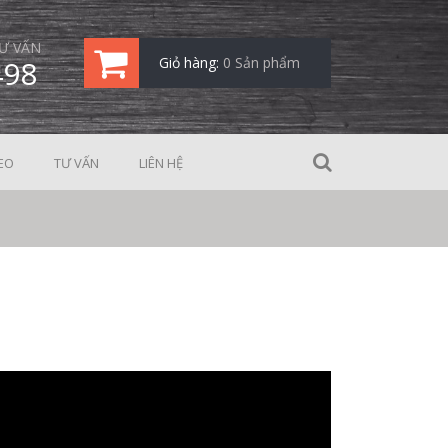
Ư VẤN
498
Giỏ hàng:
0 Sản phẩm
EO
TƯ VẤN
LIÊN HỆ