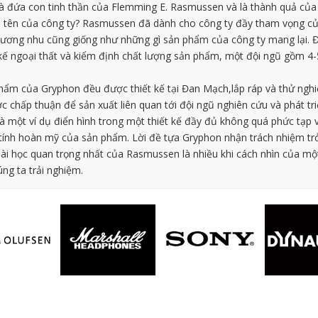
à đứa con tinh thần của Flemming E. Rasmussen và là thành quả của 
 tên của công ty? Rasmussen đã dành cho công ty đầy tham vọng của
cương nhu cũng giống như những gì sản phẩm của công ty mang lại. Đ
ết kế ngoại thất và kiểm định chất lượng sản phẩm, một đội ngũ gồm 
hẩm của Gryphon đều được thiết kế tại Đan Mạch,lắp ráp và thử nghiệ
chấp thuận để sản xuất liên quan tới đội ngũ nghiên cứu và phát triể
 là một ví dụ điển hình trong một thiết kế đầy đủ không quá phức tạp
tính hoàn mỹ của sản phẩm. Lời đề tựa Gryphon nhận trách nhiệm trở
ài học quan trọng nhất của Rasmussen là nhiều khi cách nhìn của m
ng ta trải nghiệm.