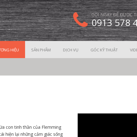
GỌI NGAY ĐỂ ĐƯỢC T
0913 578 
ƠNG HIỆU
SẢN PHẨM
DỊCH VỤ
GÓC KỸ THUẬT
VID
ứa con tinh thần của Flemming
ái hiện lại những cảm giác sống