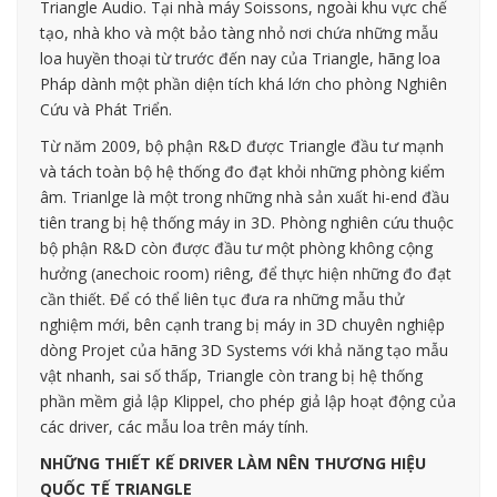
Triangle Audio. Tại nhà máy Soissons, ngoài khu vực chế
tạo, nhà kho và một bảo tàng nhỏ nơi chứa những mẫu
loa huyền thoại từ trước đến nay của Triangle, hãng loa
Pháp dành một phần diện tích khá lớn cho phòng Nghiên
Cứu và Phát Triển.
Từ năm 2009, bộ phận R&D được Triangle đầu tư mạnh
và tách toàn bộ hệ thống đo đạt khỏi những phòng kiểm
âm. Trianlge là một trong những nhà sản xuất hi-end đầu
tiên trang bị hệ thống máy in 3D. Phòng nghiên cứu thuộc
bộ phận R&D còn được đầu tư một phòng không cộng
hưởng (anechoic room) riêng, để thực hiện những đo đạt
cần thiết. Để có thể liên tục đưa ra những mẫu thử
nghiệm mới, bên cạnh trang bị máy in 3D chuyên nghiệp
dòng Projet của hãng 3D Systems với khả năng tạo mẫu
vật nhanh, sai số thấp, Triangle còn trang bị hệ thống
phần mềm giả lập Klippel, cho phép giả lập hoạt động của
các driver, các mẫu loa trên máy tính.
NHỮNG THIẾT KẾ DRIVER LÀM NÊN THƯƠNG HIỆU
QUỐC TẾ TRIANGLE