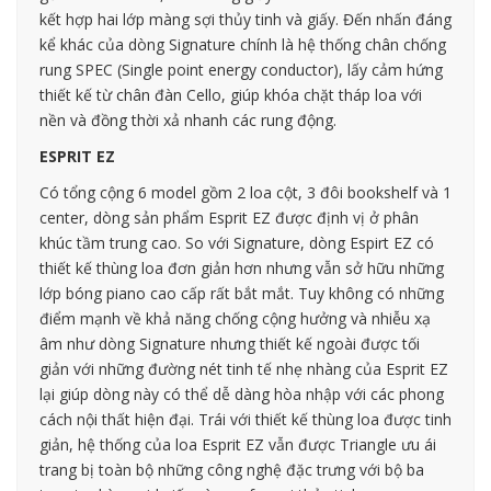
kết hợp hai lớp màng sợi thủy tinh và giấy. Đến nhấn đáng
kể khác của dòng Signature chính là hệ thống chân chống
rung SPEC (Single point energy conductor), lấy cảm hứng
thiết kế từ chân đàn Cello, giúp khóa chặt tháp loa với
nền và đồng thời xả nhanh các rung động.
ESPRIT EZ
Có tổng cộng 6 model gồm 2 loa cột, 3 đôi bookshelf và 1
center, dòng sản phẩm Esprit EZ được định vị ở phân
khúc tầm trung cao. So với Signature, dòng Espirt EZ có
thiết kế thùng loa đơn giản hơn nhưng vẫn sở hữu những
lớp bóng piano cao cấp rất bắt mắt. Tuy không có những
điểm mạnh về khả năng chống cộng hưởng và nhiễu xạ
âm như dòng Signature nhưng thiết kế ngoài được tối
giản với những đường nét tinh tế nhẹ nhàng của Esprit EZ
lại giúp dòng này có thể dễ dàng hòa nhập với các phong
cách nội thất hiện đại. Trái với thiết kế thùng loa được tinh
giản, hệ thống của loa Esprit EZ vẫn được Triangle ưu ái
trang bị toàn bộ những công nghệ đặc trưng với bộ ba