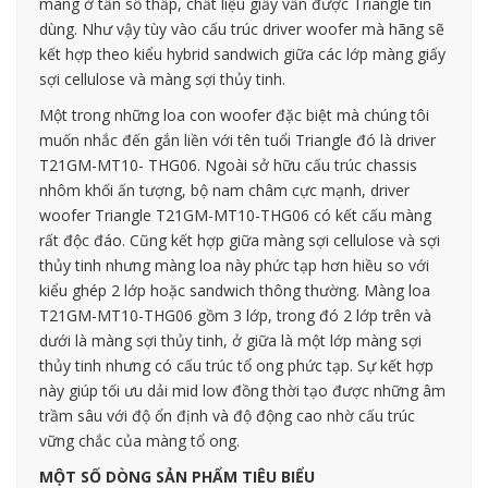
màng ở tần số thấp, chất liệu giấy vẫn được Triangle tin
dùng. Như vậy tùy vào cấu trúc driver woofer mà hãng sẽ
kết hợp theo kiểu hybrid sandwich giữa các lớp màng giấy
sợi cellulose và màng sợi thủy tinh.
Một trong những loa con woofer đặc biệt mà chúng tôi
muốn nhắc đến gắn liền với tên tuổi Triangle đó là driver
T21GM-MT10- THG06. Ngoài sở hữu cấu trúc chassis
nhôm khối ấn tượng, bộ nam châm cực mạnh, driver
woofer Triangle T21GM-MT10-THG06 có kết cấu màng
rất độc đáo. Cũng kết hợp giữa màng sợi cellulose và sợi
thủy tinh nhưng màng loa này phức tạp hơn hiều so với
kiểu ghép 2 lớp hoặc sandwich thông thường. Màng loa
T21GM-MT10-THG06 gồm 3 lớp, trong đó 2 lớp trên và
dưới là màng sợi thủy tinh, ở giữa là một lớp màng sợi
thủy tinh nhưng có cấu trúc tổ ong phức tạp. Sự kết hợp
này giúp tối ưu dải mid low đồng thời tạo được những âm
trầm sâu với độ ổn định và độ động cao nhờ cấu trúc
vững chắc của màng tổ ong.
MỘT SỐ DÒNG SẢN PHẨM TIÊU BIỂU