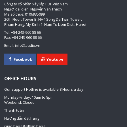
Công ty cổ phần xây lắp PDF Việt Nam.
Người đại diện: Nguyễn Văn Thạch.
Mã số thuế: 0106935099.
26th Floor, Tower B, HH4 Song Da Twin Tower,
Pham Hung, My Đinh 1, Nam Tu Liem Dist., Hanoi
Tel: +84-243-960 88 66
Fax: +84-243-960 88 66
Email: info@audio.vn
Facebook
Youtube
OFFICE HOURS
Our support Hotline is available 8 Hours a day
Monday-Friday: 10am to 8pm
Weekend: Closed
Thanh toán
Hướng dẫn đặt hàng
Giao hàng & Nhận hàng