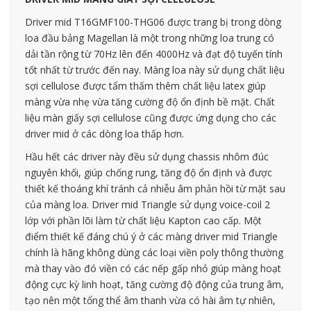
Driver mid T16GMF100-THG06 được trang bị trong dòng
loa đầu bảng Magellan là một trong những loa trung có
dải tần rộng từ 70Hz lên đến 4000Hz và đạt độ tuyến tính
tốt nhất từ trước đến nay. Màng loa này sử dụng chất liệu
sợi cellulose được tẩm thấm thêm chất liệu latex giúp
màng vừa nhẹ vừa tăng cường độ ổn định bề mặt. Chất
liệu màn giấy sợi cellulose cũng được ứng dụng cho các
driver mid ở các dòng loa thấp hơn.
Hầu hết các driver này đều sử dụng chassis nhôm đúc
nguyên khối, giúp chống rung, tăng độ ổn định và được
thiết kế thoáng khí tránh cả nhiễu âm phản hồi từ mặt sau
của màng loa. Driver mid Triangle sử dụng voice-coil 2
lớp với phần lõi làm từ chất liệu Kapton cao cấp. Một
điểm thiết kế đáng chú ý ở các màng driver mid Triangle
chính là hãng không dùng các loại viền poly thông thường
mà thay vào đó viền có các nếp gấp nhỏ giúp màng hoạt
động cực kỳ linh hoạt, tăng cường độ động của trung âm,
tạo nên một tổng thể âm thanh vừa có hài âm tự nhiên,