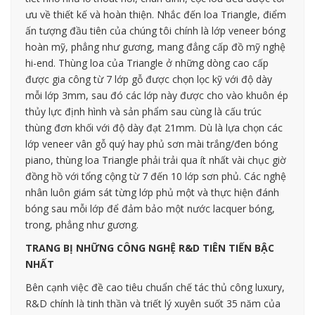
ưu về thiết kế và hoàn thiện. Nhắc đến loa Triangle, điểm
ấn tượng đầu tiên của chúng tôi chính là lớp veneer bóng
hoàn mỹ, phẳng như gương, mang đẳng cấp đồ mỹ nghệ
hi-end. Thùng loa của Triangle ở những dòng cao cấp
được gia công từ 7 lớp gỗ được chọn lọc kỹ với độ dày
mỗi lớp 3mm, sau đó các lớp này được cho vào khuôn ép
thủy lực định hình và sản phẩm sau cùng là cấu trúc
thùng đơn khối với độ dày đạt 21mm. Dù là lựa chọn các
lớp veneer vân gỗ quý hay phủ sơn mài trắng/đen bóng
piano, thùng loa Triangle phải trải qua ít nhất vài chục giờ
đồng hồ với tổng cộng từ 7 đến 10 lớp sơn phủ. Các nghệ
nhân luôn giám sát từng lớp phủ một và thực hiện đánh
bóng sau mỗi lớp để đảm bảo một nước lacquer bóng,
trong, phẳng như gương.
TRANG BỊ NHỮNG CÔNG NGHỆ R&D TIÊN TIẾN BẬC
NHẤT
Bên cạnh việc đề cao tiêu chuẩn chế tác thủ công luxury,
R&D chính là tinh thần và triết lý xuyên suốt 35 năm của