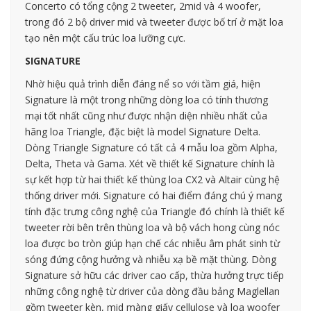
Concerto có tổng cộng 2 tweeter, 2mid và 4 woofer,
trong đó 2 bộ driver mid và tweeter được bố trí ở mặt loa
tạo nên một cấu trúc loa lưỡng cực.
SIGNATURE
Nhờ hiệu quả trình diễn đáng nể so với tầm giá, hiện
Signature là một trong những dòng loa có tính thương
mại tốt nhất cũng như được nhận diện nhiều nhất của
hãng loa Triangle, đặc biệt là model Signature Delta.
Dòng Triangle Signature có tất cả 4 mẫu loa gồm Alpha,
Delta, Theta và Gama. Xét về thiết kế Signature chính là
sự kết hợp từ hai thiết kế thùng loa CX2 và Altair cùng hệ
thống driver mới. Signature có hai điểm đáng chú ý mang
tính đặc trưng công nghệ của Triangle đó chính là thiết kế
tweeter rời bên trên thùng loa và bộ vách hong cùng nóc
loa được bo tròn giúp hạn chế các nhiễu âm phát sinh từ
sóng đứng cộng hưởng và nhiễu xạ bề mặt thùng. Dòng
Signature sở hữu các driver cao cấp, thừa hưởng trực tiếp
những công nghệ từ driver của dòng đầu bảng Maglellan
gồm tweeter kèn, mid màng giấy cellulose và loa woofer