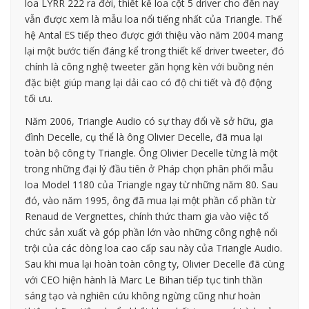
loa LYRR 222 ra đời, thiết kế loa cột 5 driver cho đến nay
vẫn được xem là mẫu loa nổi tiếng nhất của Triangle. Thế
hệ Antal ES tiếp theo được giới thiệu vào năm 2004 mang
lại một bước tiến đáng kể trong thiết kế driver tweeter, đó
chính là công nghệ tweeter găn họng kèn với buồng nén
đặc biệt giúp mang lại dải cao có độ chi tiết và độ động
tối ưu.
Năm 2006, Triangle Audio có sự thay đổi về sở hữu, gia
đình Decelle, cụ thể là ông Olivier Decelle, đã mua lại
toàn bộ công ty Triangle. Ông Olivier Decelle từng là một
trong những đại lý đầu tiên ở Pháp chọn phân phối mẫu
loa Model 1180 của Triangle ngay từ những năm 80. Sau
đó, vào năm 1995, ông đã mua lại một phần cổ phần từ
Renaud de Vergnettes, chính thức tham gia vào việc tổ
chức sản xuất và góp phần lớn vào những công nghệ nổi
trội của các dòng loa cao cấp sau này của Triangle Audio.
Sau khi mua lại hoàn toàn công ty, Olivier Decelle đã cùng
với CEO hiện hành là Marc Le Bihan tiếp tục tinh thần
sáng tạo và nghiên cứu không ngừng cũng như hoàn