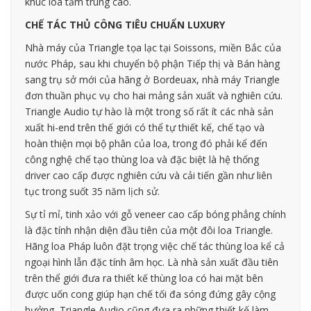
khúc loa tầm trung cao.
CHẾ TÁC THỦ CÔNG TIÊU CHUẨN LUXURY
Nhà máy của Triangle tọa lạc tại Soissons, miền Bắc của
nước Pháp, sau khi chuyển bộ phận Tiếp thị và Bán hàng
sang trụ sở mới của hãng ở Bordeuax, nhà máy Triangle
đơn thuần phục vụ cho hai mảng sản xuất và nghiên cứu.
Triangle Audio tự hào là một trong số rất ít các nhà sản
xuất hi-end trên thế giới có thể tự thiết kế, chế tạo và
hoàn thiện mọi bộ phân của loa, trong đó phải kể đến
công nghệ chế tạo thùng loa và đặc biệt là hệ thống
driver cao cấp được nghiên cứu và cải tiến gần như liên
tục trong suốt 35 năm lịch sử.
Sự tỉ mỉ, tinh xảo với gỗ veneer cao cấp bóng phẳng chính
là đặc tính nhận diện đầu tiên của một đôi loa Triangle.
Hãng loa Pháp luôn đặt trọng việc chế tác thùng loa kể cả
ngoại hình lẫn đặc tính âm học. Là nhà sản xuất đầu tiên
trên thể giới đưa ra thiết kế thùng loa có hai mặt bên
được uốn cong giúp hạn chế tối đa sóng đứng gây cộng
hưởng, Triangle Audio cũng đưa ra những thiết kế làm