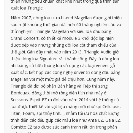
thiện những tiêu chuẩn khắt khe nhất trong quá trình sản
xuất loa Triangle.
Năm 2007, dòng loa ultra hi-end Magellan được giới thiệu
sau một khoảng thời gian dài hơn 60 tháng nghiên cứu và
thử nghiệm. Triangle Magellan với siêu loa đầu bảng
Grand Concert, có thiết kế module 3 khối độc lập hiện
được xếp vào những những đôi loa cột tham chiếu của
thế giới. Gấn đây nhất vào năm 2013, Triangle Audio giới
thiệu dòng loa Signature rất thành công. Đây là dòng loa
nhì bảng, sở hữu thùng loa sử dụng các loại veneer gỗ
xuất sắc, kết hợp các công nghệ driver từ dòng đầu bảng
Magellan với một mức giá dễ chịu hơn. Cùng năm này,
Triangle đã dời bộ phận Bán hàng và Tiếp thị sang
Bordeuax, đồng thời mở rộng diện tích nhà máy ở
Soissons. Esprit EZ ra đời vào năm 2014 với hệ thống củ
loa được thiết kế với vật liệu màng mới như sợi Cellulose,
Titan, Foam, sợi thủy tinh…, nhằm tối ưu hóa chất lượng
trình diễn các dải, giúp các mẫu loa như Anta EZ, Gaia EZ,
Comète EZ tạo được sức cạnh tranh rất lớn trong phân