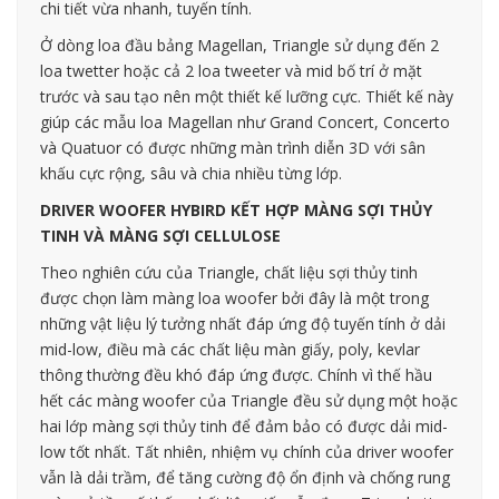
chi tiết vừa nhanh, tuyến tính.
Ở dòng loa đầu bảng Magellan, Triangle sử dụng đến 2
loa twetter hoặc cả 2 loa tweeter và mid bố trí ở mặt
trước và sau tạo nên một thiết kế lưỡng cực. Thiết kế này
giúp các mẫu loa Magellan như Grand Concert, Concerto
và Quatuor có được những màn trình diễn 3D với sân
khấu cực rộng, sâu và chia nhiều từng lớp.
DRIVER WOOFER HYBIRD KẾT HỢP MÀNG SỢI THỦY
TINH VÀ MÀNG SỢI CELLULOSE
Theo nghiên cứu của Triangle, chất liệu sợi thủy tinh
được chọn làm màng loa woofer bởi đây là một trong
những vật liệu lý tưởng nhất đáp ứng độ tuyến tính ở dải
mid-low, điều mà các chất liệu màn giấy, poly, kevlar
thông thường đều khó đáp ứng được. Chính vì thế hầu
hết các màng woofer của Triangle đều sử dụng một hoặc
hai lớp màng sợi thủy tinh để đảm bảo có được dải mid-
low tốt nhất. Tất nhiên, nhiệm vụ chính của driver woofer
vẫn là dải trầm, để tăng cường độ ổn định và chống rung