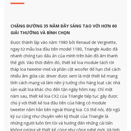
CHẶNG ĐƯỜNG 35 NĂM ĐẦY SÁNG TẠO VỚI HƠN 60
GIẢI THƯỞNG VÀ BÌNH CHỌN
Được thành lập vào năm 1980 bởi Renaud de Vergnette,
ngay từ mẫu loa đầu tiên model 1180, Triangle Audio đã
nhanh chóng tạo dấu ấn của mình trên bản đồ âm thanh
thế giới. Vào thời điểm đó, thiết kế loa module tách rời
tháp loa tweeter-mid và phần cột woofer để hạn chế cách
nhiễu âm giữa các driver được xem là một thiết kế mang
tính cách mạng và làm nền ý tưởng cho hàng loạt các nhà
sản xuất loa khác cho đến tận ngày hôm nay. Chỉ một
năm sau, thiết kế loa CX2 của Triangle tiếp tục gây được
chú ý với thiết kế loa đầu tiên của hãng có module
tweeter nằm hẳn bên ngoài thùng loa. Có thể nói, đội ngũ
kỹ sư cũng như chuyên viên kỹ thuật của Triangle là
những người luôn tìm tòi và hướng đến những cải tiến
không ngừng về thiết kế cũng như công nghệ mới. Và tinh