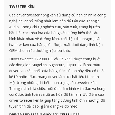
TWEETER KÈN
Các driver tweeter họng kèn sử dụng củ nén chính là công
nghệ driver nổi tiếng nhất làm nên dấu ấn của Triangle
Audio. Không chỉ tự nghiên cứu, sản xuất, trang bị trên
hầu hết các mẫu loa của hãng với những biến thể cấu
hình khác nhau về đường kính, chất liệu diaphragm, các
tweeter kèn của hãng còn được xuất dưới dạng linh kiện
OEM cho nhiều thương hiệu loa khác.
Driver tweeter TZ2900 GC và TZ 2550 được trang bị ở
các dòng loa Magellan, Signature, Espirit EZ là hai mẫu
driver cao cấp nhất của hãng. Các củ loa này đều có thiết
kế từ nhôm đúc, màng driver làm từ chất liệu titanium.
Một trong những chi tiết quan trọng của tweeter kèn
Triangle chính là chiếc mũi định âm hình viên đạn và họng
còi được tính toán và tối ưu hóa độ tán âm. Ưu điểm của
driver tweeter kèn là giúp tăng cường tính định hướng, độ
tuyến tính dải cao, giảm đáng kể độ méo.
DRIVER MID MÀNG GIẤY SỢI CELLULOSE