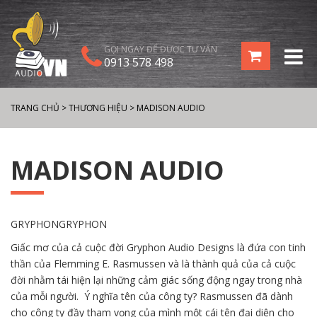
GỌI NGAY ĐỂ ĐƯỢC TƯ VẤN
0913 578 498
TRANG CHỦ
>
THƯƠNG HIỆU
>
MADISON AUDIO
MADISON AUDIO
GRYPHONGRYPHON
Giấc mơ của cả cuộc đời Gryphon Audio Designs là đứa con tinh
thần của Flemming E. Rasmussen và là thành quả của cả cuộc
đời nhằm tái hiện lại những cảm giác sống động ngay trong nhà
của mỗi người. Ý nghĩa tên của công ty? Rasmussen đã dành
cho công ty đầy tham vọng của mình một cái tên đại diện cho