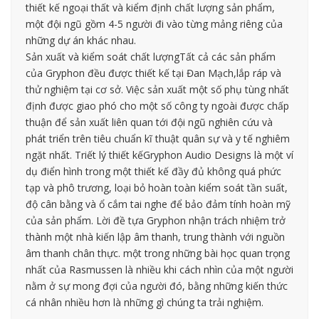
thiết kế ngoại thất và kiểm định chất lượng sản phẩm,
một đội ngũ gồm 4-5 người đi vào từng mảng riêng của
những dự án khác nhau.
Sản xuất và kiểm soát chất lượngTất cả các sản phẩm
của Gryphon đều được thiết kế tại Đan Mạch,lắp ráp và
thử nghiệm tại cơ sở. Việc sản xuất một số phụ tùng nhất
định được giao phó cho một số công ty ngoài được chấp
thuận để sản xuất liên quan tới đội ngũ nghiên cứu và
phát triển trên tiêu chuẩn kĩ thuật quân sự và y tế nghiêm
ngặt nhất. Triết lý thiết kếGryphon Audio Designs là một ví
dụ điển hình trong một thiết kế đầy đủ không quá phức
tạp và phô trương, loại bỏ hoàn toàn kiểm soát tần suất,
độ cân bằng và ổ cắm tai nghe để bảo đảm tính hoàn mỹ
của sản phẩm. Lời đề tựa Gryphon nhận trách nhiệm trở
thành một nhà kiến lập âm thanh, trung thành với nguồn
âm thanh chân thực. một trong những bài học quan trọng
nhất của Rasmussen là nhiều khi cách nhìn của một người
nằm ở sự mong đợi của người đó, bằng những kiến thức
cá nhân nhiều hơn là những gì chúng ta trải nghiệm.