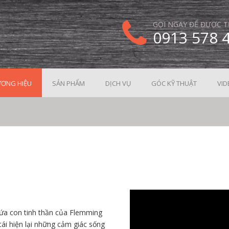
GỌI NGAY ĐỂ ĐƯỢC T
0913 578 
ƠNG HIỆU
SẢN PHẨM
DỊCH VỤ
GÓC KỸ THUẬT
VID
ứa con tinh thần của Flemming
ái hiện lại những cảm giác sống