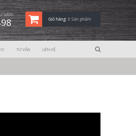
Ư VẤN
498
Giỏ hàng:
0 Sản phẩm
EO
TƯ VẤN
LIÊN HỆ