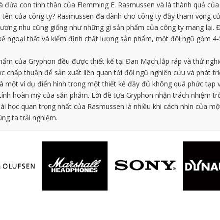
à đứa con tinh thần của Flemming E. Rasmussen và là thành quả của 
 tên của công ty? Rasmussen đã dành cho công ty đầy tham vọng của
cương nhu cũng giống như những gì sản phẩm của công ty mang lại. Đ
ết kế ngoại thất và kiểm định chất lượng sản phẩm, một đội ngũ gồm 
hẩm của Gryphon đều được thiết kế tại Đan Mạch,lắp ráp và thử nghiệ
chấp thuận để sản xuất liên quan tới đội ngũ nghiên cứu và phát triể
 là một ví dụ điển hình trong một thiết kế đầy đủ không quá phức tạp
tính hoàn mỹ của sản phẩm. Lời đề tựa Gryphon nhận trách nhiệm trở
ài học quan trọng nhất của Rasmussen là nhiều khi cách nhìn của m
ng ta trải nghiệm.