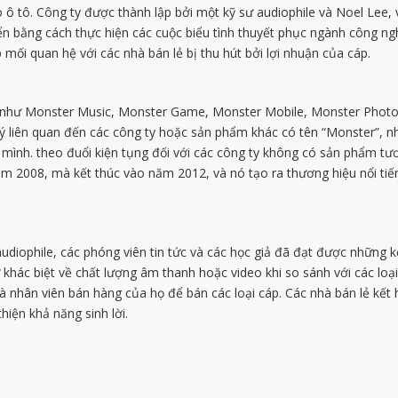
cho ô tô. Công ty được thành lập bởi một kỹ sư audiophile và Noel Le
n bằng cách thực hiện các cuộc biểu tình thuyết phục ngành công ng
 mối quan hệ với các nhà bán lẻ bị thu hút bởi lợi nhuận của cáp.
 như Monster Music, Monster Game, Monster Mobile, Monster Phot
lý liên quan đến các công ty hoặc sản phẩm khác có tên “Monster”, 
 mình. theo đuổi kiện tụng đối với các công ty không có sản phẩm tư
năm 2008, mà kết thúc vào năm 2012, và nó tạo ra thương hiệu nổi t
diophile, các phóng viên tin tức và các học giả đã đạt được những k
 khác biệt về chất lượng âm thanh hoặc video khi so sánh với các loạ
 nhân viên bán hàng của họ để bán các loại cáp. Các nhà bán lẻ kết h
hiện khả năng sinh lời.