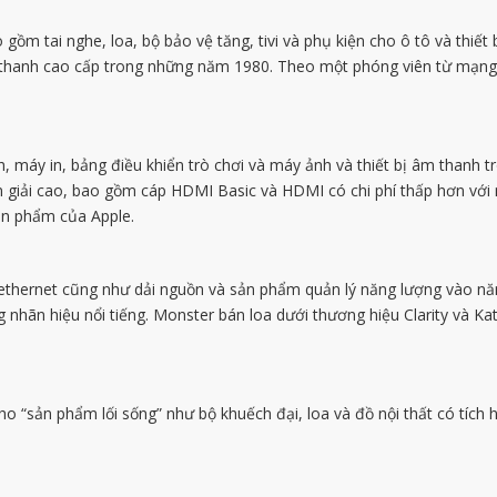
m tai nghe, loa, bộ bảo vệ tăng, tivi và phụ kiện cho ô tô và thiết b
m thanh cao cấp trong những năm 1980. Theo một phóng viên từ mạng 
máy in, bảng điều khiển trò chơi và máy ảnh và thiết bị âm thanh tro
giải cao, bao gồm cáp HDMI Basic và HDMI có chi phí thấp hơn với 
ản phẩm của Apple.
 ethernet cũng như dải nguồn và sản phẩm quản lý năng lượng vào nă
nhãn hiệu nổi tiếng. Monster bán loa dưới thương hiệu Clarity và Ka
 “sản phẩm lối sống” như bộ khuếch đại, loa và đồ nội thất có tích 