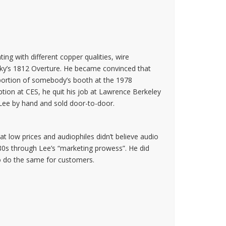
g with different copper qualities, wire
sky’s 1812 Overture. He became convinced that
 portion of somebody’s booth at the 1978
tion at CES, he quit his job at Lawrence Berkeley
 Lee by hand and sold door-to-door.
at low prices and audiophiles didn’t believe audio
980s through Lee’s “marketing prowess”. He did
to do the same for customers.