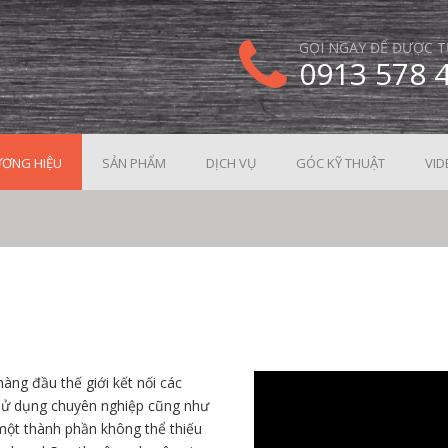
GỌI NGAY ĐỂ ĐƯỢC T
0913 578 
ƠNG HIỆU
SẢN PHẨM
DỊCH VỤ
GÓC KỸ THUẬT
VID
àng đầu thế giới kết nối các
 sử dụng chuyên nghiệp cũng như
 một thành phần không thể thiếu