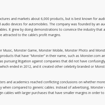
tures and markets about 6,000 products, but is best known for audio
d audio devices for automobiles. The company was founded by an audi
ables. It grew by doing demonstrations to convince the industry that 
re attracted to the cable’s profit margins.
nster Music, Monster Game, Monster Mobile, Monster Photo and Monst
products that have “Monster” in their name, such as Monster.com and
 was pursuing litigation against companies that did not have confusingl
, which ended in 2012, and it created other celebrity branded or Mon
rters and academics reached conflicting conclusions on whether more 
y when compared to generic cables. Instead of advertising, Monster of
gin cables with larger purchases that have smaller margins in order to 