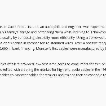
er Cable Products. Lee, an audiophile and engineer, was experimentin
n his family’s garage and comparing them while listening to Tchaikov
 quality by conducting electricity more efficiently. Using a borrowed
of his cables in comparison to standard wires. After a positive recep
,000 in bank financing. Monster’s first cables were manufactured by
onics retailers provided low-cost lamp cords to consumers for free or 
 credited with creating the market for high-end audio cables in the 1
bles to Monster cables for retailers and trained their salespeople 