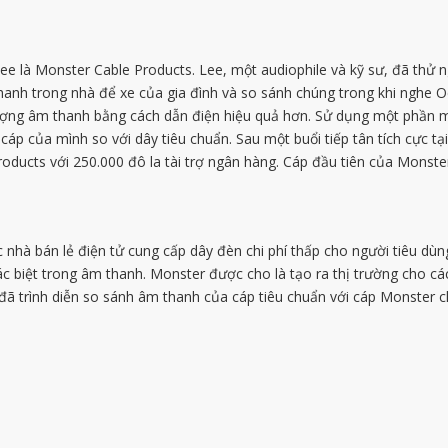
e là Monster Cable Products. Lee, một audiophile và kỹ sư, đã thử 
nh trong nhà để xe của gia đình và so sánh chúng trong khi nghe O
lượng âm thanh bằng cách dẫn điện hiệu quả hơn. Sử dụng một phần m
cáp của mình so với dây tiêu chuẩn. Sau một buổi tiếp tân tích cực tạ
ducts với 250.000 đô la tài trợ ngân hàng. Cáp đầu tiên của Monste
 nhà bán lẻ điện tử cung cấp dây đèn chi phí thấp cho người tiêu d
c biệt trong âm thanh. Monster được cho là tạo ra thị trường cho c
đã trình diễn so sánh âm thanh của cáp tiêu chuẩn với cáp Monster 