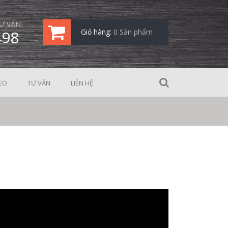
Ư VẤN
498
Giỏ hàng:
0 Sản phẩm
EO
TƯ VẤN
LIÊN HỆ