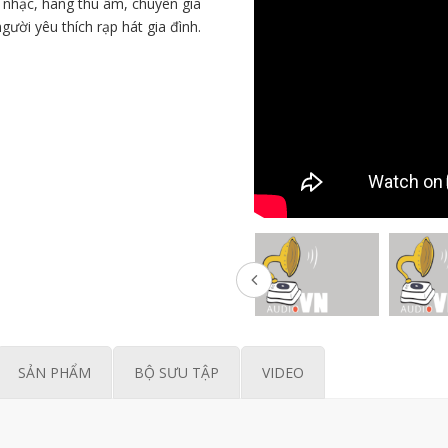
nhạc, hãng thu âm, chuyên gia
gười yêu thích rạp hát gia đình.
SẢN PHẨM
BỘ SƯU TẬP
VIDEO