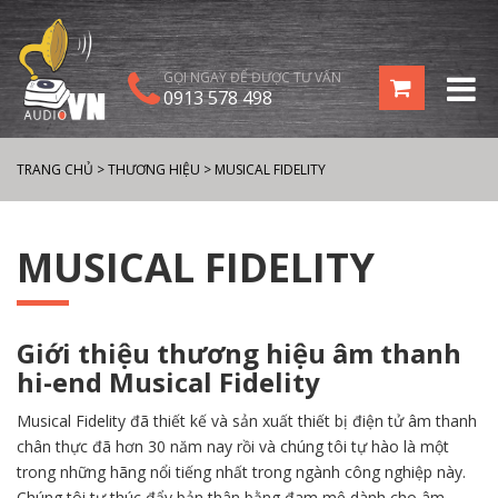
GỌI NGAY ĐỂ ĐƯỢC TƯ VẤN
0913 578 498
TRANG CHỦ
>
THƯƠNG HIỆU
>
MUSICAL FIDELITY
MUSICAL FIDELITY
Giới thiệu thương hiệu âm thanh
hi-end Musical Fidelity
Musical Fidelity đã thiết kế và sản xuất thiết bị điện tử âm thanh
chân thực đã hơn 30 năm nay rồi và chúng tôi tự hào là một
trong những hãng nổi tiếng nhất trong ngành công nghiệp này.
Chúng tôi tự thúc đẩy bản thân bằng đam mê dành cho âm