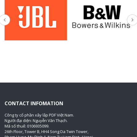
CONTACT INFOMATION
Công ty cổ phần xây lắp PDF Việt Nam.
Người đại diện: Nguyễn Văn Thạch.
Mã số thuế: 0106935099.
26th Floor, Tower B, HH4 Song Da Twin Tower,