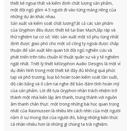
thiết kế ngoại thất và kiểm định chất lượng sản phẩm,
một đội ngũ gồm 4-5 người đi vào từng mảng riêng của
những dự án khác nhau.
Sản xuất và kiểm soát chất lượngTất cả các sản phẩm
của Gryphon đều được thiết kế tại Đan Mạch,lắp ráp và
thử nghiệm tại cơ sở. Việc sản xuất một số phụ tùng nhất
định được giao phó cho một số công ty ngoài được chấp
thuận để sản xuất liên quan tới đội ngũ nghiên cứu và
phát triển trên tiêu chuẩn kĩ thuật quân sự và y tế nghiêm
ngặt nhất. Triết lý thiết kếGryphon Audio Designs là một ví
dụ điển hình trong một thiết kế đầy đủ không quá phức
tạp và phô trương, loại bỏ hoàn toàn kiểm soát tần suất,
độ cân bằng và ổ cắm tai nghe để bảo đảm tính hoàn mỹ
của sản phẩm. Lời đề tựa Gryphon nhận trách nhiệm trở
thành một nhà kiến lập âm thanh, trung thành với nguồn
âm thanh chân thực. một trong những bài học quan trọng
nhất của Rasmussen là nhiều khi cách nhìn của một người
nằm ở sự mong đợi của người đó, bằng những kiến thức
cá nhân nhiều hơn là những gì chúng ta trải nghiệm.