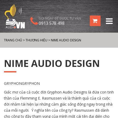
GỌI NGAY ĐỂ ĐƯỢC TƯ VẤN
0913 578 498
TRANG CHỦ
>
THƯƠNG HIỆU
>
NIME AUDIO DESIGN
NIME AUDIO DESIGN
GRYPHONGRYPHON
Giấc mơ của cả cuộc đời Gryphon Audio Designs là đứa con tinh
thần của Flemming E. Rasmussen và là thành quả của cả cuộc
đời nhằm tái hiện lại những cảm giác sống động ngay trong nhà
của mỗi người. Ý nghĩa tên của công ty? Rasmussen đã dành
cho công ty đầy tham vọng của mình một cái tên đại diện cho