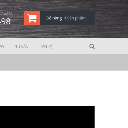
Ư VẤN
498
Giỏ hàng:
0 Sản phẩm
EO
TƯ VẤN
LIÊN HỆ