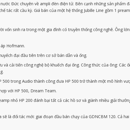
ừ nước Đức chuyên về ampli đèn điện tử. Bên cạnh những sản phẩm đại
 chế tác rất cầu kỳ. Giá bán của một hệ thống Jubille Line gồm 1 pr
i vốn sinh ra trong một gia đình có truyền thống công nghê. Ông l
n áp Hofmann.
uyếch đại đầu tiên trên cơ sở bán dẫn và ống.
 và cải tiến công nghệ bộ khuếch đại ống. Công thức của ông: Các 
g.
 500 trong Audio thành công đưa HP 500 trở thành một mô hình vượt 
t hợp với HP 500, Dream Team.
eamp nhỏ HP 200 đánh bại tất cả các hồ sơ và giành nhiều giải thưở
sẽ là đối tác mới: giai đoạn đầu bán chạy của GDNCBM 120. Cả hai 