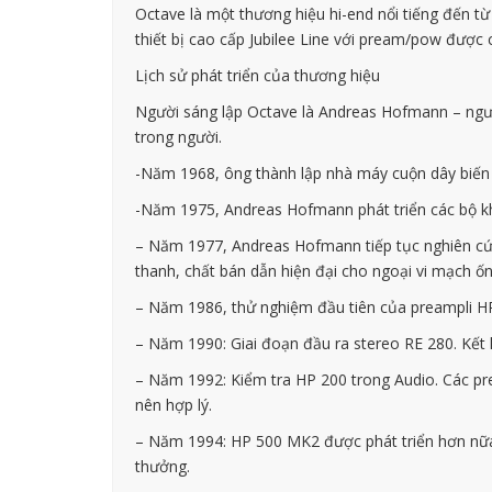
Octave là một thương hiệu hi-end nổi tiếng đến t
thiết bị cao cấp Jubilee Line với pream/pow được
Lịch sử phát triển của thương hiệu
Người sáng lập Octave là Andreas Hofmann – ngườ
trong người.
-Năm 1968, ông thành lập nhà máy cuộn dây biế
-Năm 1975, Andreas Hofmann phát triển các bộ kh
– Năm 1977, Andreas Hofmann tiếp tục nghiên cứu
thanh, chất bán dẫn hiện đại cho ngoại vi mạch ốn
– Năm 1986, thử nghiệm đầu tiên của preampli HP
– Năm 1990: Giai đoạn đầu ra stereo RE 280. Kế
– Năm 1992: Kiểm tra HP 200 trong Audio. Các pr
nên hợp lý.
– Năm 1994: HP 500 MK2 được phát triển hơn nữa 
thưởng.