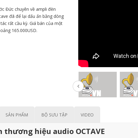
ước Đức chuyên về ampli đèn
ctave đã để lại dấu ấn bằng dòng
 tác rất cầu kỳ. Giá bán của một
khoảng 165.000USD.
SẢN PHẨM
BỘ SƯU TẬP
VIDEO
iển thương hiệu audio OCTAVE