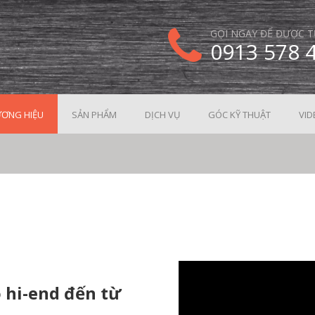
GỌI NGAY ĐỂ ĐƯỢC T
0913 578 
ƠNG HIỆU
SẢN PHẨM
DỊCH VỤ
GÓC KỸ THUẬT
VID
 hi-end đến từ