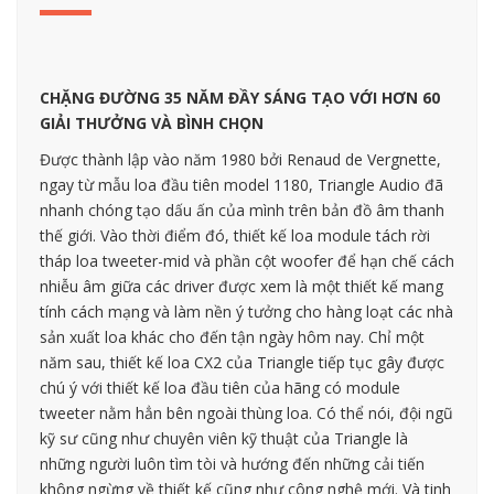
CHẶNG ĐƯỜNG 35 NĂM ĐẦY SÁNG TẠO VỚI HƠN 60
GIẢI THƯỞNG VÀ BÌNH CHỌN
Được thành lập vào năm 1980 bởi Renaud de Vergnette,
ngay từ mẫu loa đầu tiên model 1180, Triangle Audio đã
nhanh chóng tạo dấu ấn của mình trên bản đồ âm thanh
thế giới. Vào thời điểm đó, thiết kế loa module tách rời
tháp loa tweeter-mid và phần cột woofer để hạn chế cách
nhiễu âm giữa các driver được xem là một thiết kế mang
tính cách mạng và làm nền ý tưởng cho hàng loạt các nhà
sản xuất loa khác cho đến tận ngày hôm nay. Chỉ một
năm sau, thiết kế loa CX2 của Triangle tiếp tục gây được
chú ý với thiết kế loa đầu tiên của hãng có module
tweeter nằm hẳn bên ngoài thùng loa. Có thể nói, đội ngũ
kỹ sư cũng như chuyên viên kỹ thuật của Triangle là
những người luôn tìm tòi và hướng đến những cải tiến
không ngừng về thiết kế cũng như công nghệ mới. Và tinh