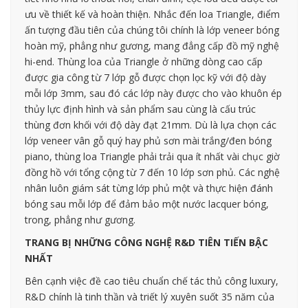
ưu về thiết kế và hoàn thiện. Nhắc đến loa Triangle, điểm
ấn tượng đầu tiên của chúng tôi chính là lớp veneer bóng
hoàn mỹ, phẳng như gương, mang đẳng cấp đồ mỹ nghệ
hi-end. Thùng loa của Triangle ở những dòng cao cấp
được gia công từ 7 lớp gỗ được chọn lọc kỹ với độ dày
mỗi lớp 3mm, sau đó các lớp này được cho vào khuôn ép
thủy lực định hình và sản phẩm sau cùng là cấu trúc
thùng đơn khối với độ dày đạt 21mm. Dù là lựa chọn các
lớp veneer vân gỗ quý hay phủ sơn mài trắng/đen bóng
piano, thùng loa Triangle phải trải qua ít nhất vài chục giờ
đồng hồ với tổng cộng từ 7 đến 10 lớp sơn phủ. Các nghệ
nhân luôn giám sát từng lớp phủ một và thực hiện đánh
bóng sau mỗi lớp để đảm bảo một nước lacquer bóng,
trong, phẳng như gương.
TRANG BỊ NHỮNG CÔNG NGHỆ R&D TIÊN TIẾN BẬC
NHẤT
Bên cạnh việc đề cao tiêu chuẩn chế tác thủ công luxury,
R&D chính là tinh thần và triết lý xuyên suốt 35 năm của