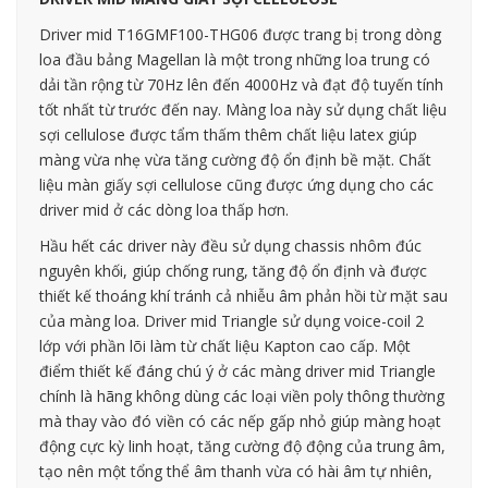
Driver mid T16GMF100-THG06 được trang bị trong dòng
loa đầu bảng Magellan là một trong những loa trung có
dải tần rộng từ 70Hz lên đến 4000Hz và đạt độ tuyến tính
tốt nhất từ trước đến nay. Màng loa này sử dụng chất liệu
sợi cellulose được tẩm thấm thêm chất liệu latex giúp
màng vừa nhẹ vừa tăng cường độ ổn định bề mặt. Chất
liệu màn giấy sợi cellulose cũng được ứng dụng cho các
driver mid ở các dòng loa thấp hơn.
Hầu hết các driver này đều sử dụng chassis nhôm đúc
nguyên khối, giúp chống rung, tăng độ ổn định và được
thiết kế thoáng khí tránh cả nhiễu âm phản hồi từ mặt sau
của màng loa. Driver mid Triangle sử dụng voice-coil 2
lớp với phần lõi làm từ chất liệu Kapton cao cấp. Một
điểm thiết kế đáng chú ý ở các màng driver mid Triangle
chính là hãng không dùng các loại viền poly thông thường
mà thay vào đó viền có các nếp gấp nhỏ giúp màng hoạt
động cực kỳ linh hoạt, tăng cường độ động của trung âm,
tạo nên một tổng thể âm thanh vừa có hài âm tự nhiên,