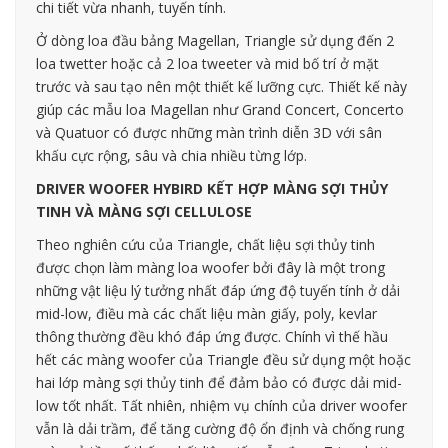
chi tiết vừa nhanh, tuyến tính.
Ở dòng loa đầu bảng Magellan, Triangle sử dụng đến 2
loa twetter hoặc cả 2 loa tweeter và mid bố trí ở mặt
trước và sau tạo nên một thiết kế lưỡng cực. Thiết kế này
giúp các mẫu loa Magellan như Grand Concert, Concerto
và Quatuor có được những màn trình diễn 3D với sân
khấu cực rộng, sâu và chia nhiều từng lớp.
DRIVER WOOFER HYBIRD KẾT HỢP MÀNG SỢI THỦY
TINH VÀ MÀNG SỢI CELLULOSE
Theo nghiên cứu của Triangle, chất liệu sợi thủy tinh
được chọn làm màng loa woofer bởi đây là một trong
những vật liệu lý tưởng nhất đáp ứng độ tuyến tính ở dải
mid-low, điều mà các chất liệu màn giấy, poly, kevlar
thông thường đều khó đáp ứng được. Chính vì thế hầu
hết các màng woofer của Triangle đều sử dụng một hoặc
hai lớp màng sợi thủy tinh để đảm bảo có được dải mid-
low tốt nhất. Tất nhiên, nhiệm vụ chính của driver woofer
vẫn là dải trầm, để tăng cường độ ổn định và chống rung