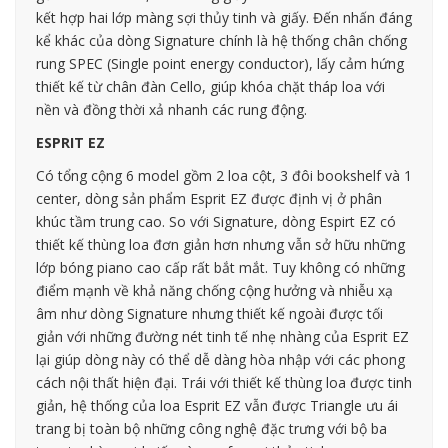
kết hợp hai lớp màng sợi thủy tinh và giấy. Đến nhấn đáng
kể khác của dòng Signature chính là hệ thống chân chống
rung SPEC (Single point energy conductor), lấy cảm hứng
thiết kế từ chân đàn Cello, giúp khóa chặt tháp loa với
nền và đồng thời xả nhanh các rung động.
ESPRIT EZ
Có tổng cộng 6 model gồm 2 loa cột, 3 đôi bookshelf và 1
center, dòng sản phẩm Esprit EZ được định vị ở phân
khúc tầm trung cao. So với Signature, dòng Espirt EZ có
thiết kế thùng loa đơn giản hơn nhưng vẫn sở hữu những
lớp bóng piano cao cấp rất bắt mắt. Tuy không có những
điểm mạnh về khả năng chống cộng hưởng và nhiễu xạ
âm như dòng Signature nhưng thiết kế ngoài được tối
giản với những đường nét tinh tế nhẹ nhàng của Esprit EZ
lại giúp dòng này có thể dễ dàng hòa nhập với các phong
cách nội thất hiện đại. Trái với thiết kế thùng loa được tinh
giản, hệ thống của loa Esprit EZ vẫn được Triangle ưu ái
trang bị toàn bộ những công nghệ đặc trưng với bộ ba