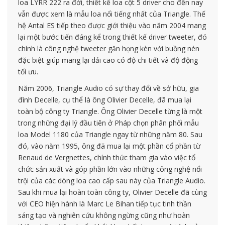
loa LYRR 222 ra đời, thiết kế loa cột 5 driver cho đến nay
vẫn được xem là mẫu loa nổi tiếng nhất của Triangle. Thế
hệ Antal ES tiếp theo được giới thiệu vào năm 2004 mang
lại một bước tiến đáng kể trong thiết kế driver tweeter, đó
chính là công nghệ tweeter găn họng kèn với buồng nén
đặc biệt giúp mang lại dải cao có độ chi tiết và độ động
tối ưu.
Năm 2006, Triangle Audio có sự thay đổi về sở hữu, gia
đình Decelle, cụ thể là ông Olivier Decelle, đã mua lại
toàn bộ công ty Triangle. Ông Olivier Decelle từng là một
trong những đại lý đầu tiên ở Pháp chọn phân phối mẫu
loa Model 1180 của Triangle ngay từ những năm 80. Sau
đó, vào năm 1995, ông đã mua lại một phần cổ phần từ
Renaud de Vergnettes, chính thức tham gia vào việc tổ
chức sản xuất và góp phần lớn vào những công nghệ nổi
trội của các dòng loa cao cấp sau này của Triangle Audio.
Sau khi mua lại hoàn toàn công ty, Olivier Decelle đã cùng
với CEO hiện hành là Marc Le Bihan tiếp tục tinh thần
sáng tạo và nghiên cứu không ngừng cũng như hoàn