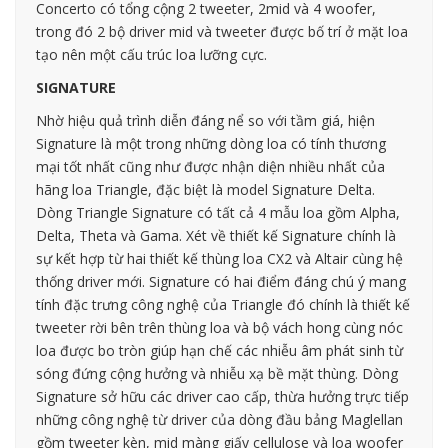
Concerto có tổng cộng 2 tweeter, 2mid và 4 woofer,
trong đó 2 bộ driver mid và tweeter được bố trí ở mặt loa
tạo nên một cấu trúc loa lưỡng cực.
SIGNATURE
Nhờ hiệu quả trình diễn đáng nể so với tầm giá, hiện
Signature là một trong những dòng loa có tính thương
mại tốt nhất cũng như được nhận diện nhiều nhất của
hãng loa Triangle, đặc biệt là model Signature Delta.
Dòng Triangle Signature có tất cả 4 mẫu loa gồm Alpha,
Delta, Theta và Gama. Xét về thiết kế Signature chính là
sự kết hợp từ hai thiết kế thùng loa CX2 và Altair cùng hệ
thống driver mới. Signature có hai điểm đáng chú ý mang
tính đặc trưng công nghệ của Triangle đó chính là thiết kế
tweeter rời bên trên thùng loa và bộ vách hong cùng nóc
loa được bo tròn giúp hạn chế các nhiễu âm phát sinh từ
sóng đứng cộng hưởng và nhiễu xạ bề mặt thùng. Dòng
Signature sở hữu các driver cao cấp, thừa hưởng trực tiếp
những công nghệ từ driver của dòng đầu bảng Maglellan
gồm tweeter kèn, mid màng giấy cellulose và loa woofer