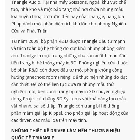
Triangle Audio. Tại nhà máy Soissons, ngoài khu vực chế
tạo, nhà kho và một bảo tàng nhỏ nơi chứa những mẫu
loa huyền thoại từ trước đến nay của Triangle, hãng loa
Pháp dành một phần diện tích khá lớn cho phòng Nghiên
Cứu và Phát Triển.
Từ năm 2009, bộ phận R&D được Triangle đầu tư mạnh
và tách toàn bộ hệ thống đo đạt khỏi những phòng kiểm
âm. Trianlge là một trong những nhà sản xuất hi-end đầu
tiên trang bị hệ thống máy in 3D. Phòng nghiên cứu thuộc
bộ phận R&D còn được đầu tư một phòng không cộng
hưởng (anechoic room) riêng, để thực hiện những đo đạt
cần thiết. Để có thể liên tục đưa ra những mẫu thử
nghiệm mới, bên cạnh trang bị máy in 3D chuyên nghiệp
dòng Projet của hãng 3D Systems với khả năng tạo mẫu
vật nhanh, sai số thấp, Triangle còn trang bị hệ thống
phần mềm giả lập Klippel, cho phép giả lập hoạt động của
các driver, các mẫu loa trên máy tính.
NHỮNG THIẾT KẾ DRIVER LÀM NÊN THƯƠNG HIỆU
QUỐC TẾ TRIANGLE