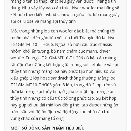
màng ở tần số thấp, chất liệu giấy vẫn được Triangle tin
dùng. Như vậy tùy vào cấu trúc driver woofer mà hãng sẽ
kết hợp theo kiểu hybrid sandwich giữa các lớp màng giấy
sợi cellulose và màng sợi thủy tinh.
Một trong những loa con woofer đặc biệt mà chúng tôi
muốn nhắc đến gắn liền với tên tuổi Triangle đó là driver
T21GM-MT10- THG06. Ngoài sở hữu cấu trúc chassis
nhôm khối ấn tượng, bộ nam châm cực mạnh, driver
woofer Triangle T21GM-MT10-THG06 có kết cấu màng
rất độc đáo. Cũng kết hợp giữa màng sợi cellulose và sợi
thủy tinh nhưng màng loa này phức tạp hơn hiều so với
kiểu ghép 2 lớp hoặc sandwich thông thường. Màng loa
T21GM-MT10-THG06 gồm 3 lớp, trong đó 2 lớp trên và
dưới là màng sợi thủy tinh, ở giữa là một lớp màng sợi
thủy tinh nhưng có cấu trúc tổ ong phức tạp. Sự kết hợp
này giúp tối ưu dải mid low đồng thời tạo được những âm
trầm sâu với độ ổn định và độ động cao nhờ cấu trúc
vững chắc của màng tổ ong.
MỘT SỐ DÒNG SẢN PHẨM TIÊU BIỂU