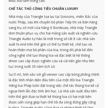
khúc loa tầm trung cao.
CHẾ TÁC THỦ CÔNG TIÊU CHUẨN LUXURY
Nhà máy của Triangle tọa lạc tại Soissons, miền Bắc của
nước Pháp, sau khi chuyển bộ phận Tiếp thị và Bán hàng
sang trụ sở mới của hãng ở Bordeuax, nhà máy Triangle
đơn thuần phục vụ cho hai mảng sản xuất và nghiên cứu.
Triangle Audio tự hào là một trong số rất ít các nhà sản
xuất hi-end trên thế giới có thể tự thiết kế, chế tạo và
hoàn thiện mọi bộ phân của loa, trong đó phải kể đến
công nghệ chế tạo thùng loa và đặc biệt là hệ thống
driver cao cấp được nghiên cứu và cải tiến gần như liên
tục trong suốt 35 năm lịch sử.
Sự tỉ mỉ, tinh xảo với gỗ veneer cao cấp bóng phẳng chính
là đặc tính nhận diện đầu tiên của một đôi loa Triangle.
Hãng loa Pháp luôn đặt trọng việc chế tác thùng loa kể cả
ngoại hình lẫn đặc tính âm học. Là nhà sản xuất đầu tiên
trên thể giới đưa ra thiết kế thùng loa có hai mặt bên
được uốn cong giúp hạn chế tối đa sóng đứng gây cộng
hưởng, Triangle Audio cũng đưa ra những thiết kế làm