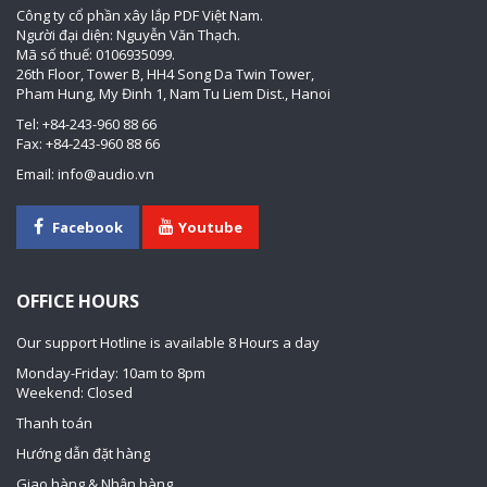
Công ty cổ phần xây lắp PDF Việt Nam.
Người đại diện: Nguyễn Văn Thạch.
Mã số thuế: 0106935099.
26th Floor, Tower B, HH4 Song Da Twin Tower,
Pham Hung, My Đinh 1, Nam Tu Liem Dist., Hanoi
Tel: +84-243-960 88 66
Fax: +84-243-960 88 66
Email: info@audio.vn
Facebook
Youtube
OFFICE HOURS
Our support Hotline is available 8 Hours a day
Monday-Friday: 10am to 8pm
Weekend: Closed
Thanh toán
Hướng dẫn đặt hàng
Giao hàng & Nhận hàng