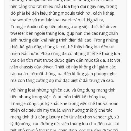
nền tảng cho rất nhiều mẫu loa hiện đại ngày nay, trong
đó phải kể đến kiểu thùng module tách rời, cách li tháp
loa woofer và module loa tweeter/ mid. Ngoài ra,
Triangle Audio cũng tiên phong trong việc thiết kế driver
tweeter bên ngoài thùng loa, giúp hạn chế các rung chấn
ảnh hưởng đến khả năng trình diễn dải cao. Trong những
thiết kế gần đây, chúng ta có thể thấy hãng loa đến từ
miền Bắc nước Pháp cũng đã có những thiết kế thùng loa
với diện tích mặt trước được giảm đến mức tối đa, sát với
viền chassis của driver. Thiết kế này không chỉ giảm các
tán xạ âm từ mặt thùng loa đến không gian phòng nghe
mà còn tăng cường độ mở đặc biệt ở dải trung và cao.
Với hàng loạt những nghiên cứu và ứng dụng mang tính
tiên phong trong việc tối ưu hóa thiết kế thùng loa,
Triangle cũng cực kỳ khắc khe trong việc chế tác và hoàn
thiện các tiêu chí mỹ thuật. Định hướng triết lý chế tác
mang tính thủ công luxury nên từ việc chọn veneer gỗ, xử
lý độ bóng, các đường nét viền thùng loa cho đến các chi
tiết nhỏ như lỗ thoát hơi, chân đinh, cọc loa đều được tối