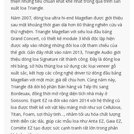
thiện những tiêu chuẩn khắt khe nhất trong quá trình sản
xuất loa Triangle.
Năm 2007, dòng loa ultra hi-end Magellan được giới thiệu
sau một khoảng thời gian dài hơn 60 tháng nghiên cứu và
thử nghiệm. Triangle Magellan với siêu loa đầu bảng
Grand Concert, có thiết kế module 3 khối độc lập hiện
được xếp vào những những đôi loa cột tham chiếu của
thế giới. Gấn đây nhất vào năm 2013, Triangle Audio giới
thiệu dòng loa Signature rất thành công. Đây là dòng loa
nhì bảng, sở hữu thùng loa sử dụng các loại veneer gỗ
xuất sắc, kết hợp các công nghệ driver từ dòng đầu bảng
Magellan với một mức giá dễ chịu hơn. Cùng năm này,
Triangle đã dời bộ phận Bán hàng và Tiếp thị sang
Bordeuax, đồng thời mở rộng diện tích nhà máy ở
Soissons. Esprit EZ ra đời vào năm 2014 với hệ thống củ
loa được thiết kế với vật liệu màng mới như sợi Cellulose,
Titan, Foam, sợi thủy tinh…, nhằm tối ưu hóa chất lượng
trình diễn các dải, giúp các mẫu loa như Anta EZ, Gaia EZ,
Comète EZ tạo được sức cạnh tranh rất lớn trong phân