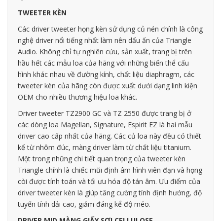
TWEETER KÈN
Các driver tweeter họng kèn sử dụng củ nén chính là công
nghệ driver nổi tiếng nhất làm nên dấu ấn của Triangle
Audio. Không chỉ tự nghiên cứu, sản xuất, trang bị trên
hầu hết các mẫu loa của hãng với những biến thể cấu
hình khác nhau về đường kính, chất liệu diaphragm, các
tweeter kèn của hãng còn được xuất dưới dạng linh kiện
OEM cho nhiều thương hiệu loa khác.
Driver tweeter TZ2900 GC và TZ 2550 được trang bị ở
các dòng loa Magellan, Signature, Espirit EZ là hai mẫu
driver cao cấp nhất của hãng. Các củ loa này đều có thiết
kế từ nhôm đúc, màng driver làm từ chất liệu titanium.
Một trong những chi tiết quan trọng của tweeter kèn
Triangle chính là chiếc mũi định âm hình viên đạn và họng
còi được tính toán và tối ưu hóa độ tán âm. Ưu điểm của
driver tweeter kèn là giúp tăng cường tính định hướng, độ
tuyến tính dải cao, giảm đáng kể độ méo.
DRIVER MID MÀNG GIẤY SỢI CELLULOSE