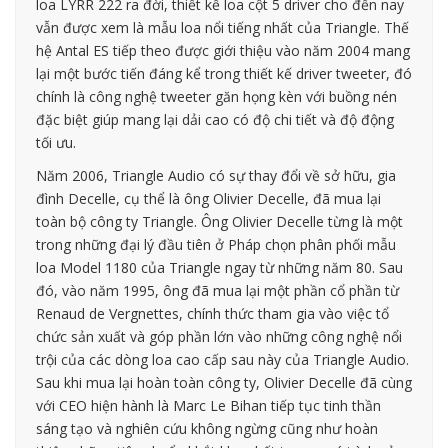
loa LYRR 222 ra đời, thiết kế loa cột 5 driver cho đến nay
vẫn được xem là mẫu loa nổi tiếng nhất của Triangle. Thế
hệ Antal ES tiếp theo được giới thiệu vào năm 2004 mang
lại một bước tiến đáng kể trong thiết kế driver tweeter, đó
chính là công nghệ tweeter găn họng kèn với buồng nén
đặc biệt giúp mang lại dải cao có độ chi tiết và độ động
tối ưu.
Năm 2006, Triangle Audio có sự thay đổi về sở hữu, gia
đình Decelle, cụ thể là ông Olivier Decelle, đã mua lại
toàn bộ công ty Triangle. Ông Olivier Decelle từng là một
trong những đại lý đầu tiên ở Pháp chọn phân phối mẫu
loa Model 1180 của Triangle ngay từ những năm 80. Sau
đó, vào năm 1995, ông đã mua lại một phần cổ phần từ
Renaud de Vergnettes, chính thức tham gia vào việc tổ
chức sản xuất và góp phần lớn vào những công nghệ nổi
trội của các dòng loa cao cấp sau này của Triangle Audio.
Sau khi mua lại hoàn toàn công ty, Olivier Decelle đã cùng
với CEO hiện hành là Marc Le Bihan tiếp tục tinh thần
sáng tạo và nghiên cứu không ngừng cũng như hoàn