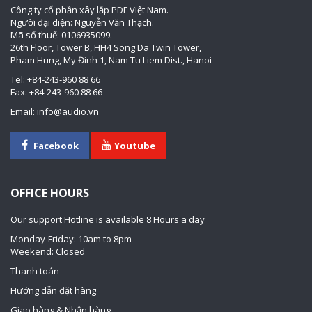
Công ty cổ phần xây lắp PDF Việt Nam.
Người đại diện: Nguyễn Văn Thạch.
Mã số thuế: 0106935099.
26th Floor, Tower B, HH4 Song Da Twin Tower,
Pham Hung, My Đinh 1, Nam Tu Liem Dist., Hanoi
Tel: +84-243-960 88 66
Fax: +84-243-960 88 66
Email: info@audio.vn
Facebook
Youtube
OFFICE HOURS
Our support Hotline is available 8 Hours a day
Monday-Friday: 10am to 8pm
Weekend: Closed
Thanh toán
Hướng dẫn đặt hàng
Giao hàng & Nhận hàng