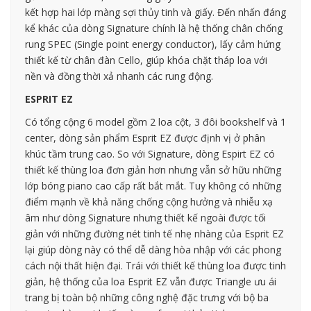
kết hợp hai lớp màng sợi thủy tinh và giấy. Đến nhấn đáng
kể khác của dòng Signature chính là hệ thống chân chống
rung SPEC (Single point energy conductor), lấy cảm hứng
thiết kế từ chân đàn Cello, giúp khóa chặt tháp loa với
nền và đồng thời xả nhanh các rung động.
ESPRIT EZ
Có tổng cộng 6 model gồm 2 loa cột, 3 đôi bookshelf và 1
center, dòng sản phẩm Esprit EZ được định vị ở phân
khúc tầm trung cao. So với Signature, dòng Espirt EZ có
thiết kế thùng loa đơn giản hơn nhưng vẫn sở hữu những
lớp bóng piano cao cấp rất bắt mắt. Tuy không có những
điểm mạnh về khả năng chống cộng hưởng và nhiễu xạ
âm như dòng Signature nhưng thiết kế ngoài được tối
giản với những đường nét tinh tế nhẹ nhàng của Esprit EZ
lại giúp dòng này có thể dễ dàng hòa nhập với các phong
cách nội thất hiện đại. Trái với thiết kế thùng loa được tinh
giản, hệ thống của loa Esprit EZ vẫn được Triangle ưu ái
trang bị toàn bộ những công nghệ đặc trưng với bộ ba