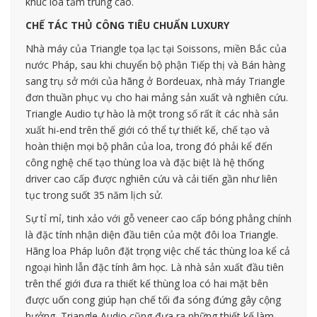
khúc loa tầm trung cao.
CHẾ TÁC THỦ CÔNG TIÊU CHUẨN LUXURY
Nhà máy của Triangle tọa lạc tại Soissons, miền Bắc của
nước Pháp, sau khi chuyển bộ phận Tiếp thị và Bán hàng
sang trụ sở mới của hãng ở Bordeuax, nhà máy Triangle
đơn thuần phục vụ cho hai mảng sản xuất và nghiên cứu.
Triangle Audio tự hào là một trong số rất ít các nhà sản
xuất hi-end trên thế giới có thể tự thiết kế, chế tạo và
hoàn thiện mọi bộ phân của loa, trong đó phải kể đến
công nghệ chế tạo thùng loa và đặc biệt là hệ thống
driver cao cấp được nghiên cứu và cải tiến gần như liên
tục trong suốt 35 năm lịch sử.
Sự tỉ mỉ, tinh xảo với gỗ veneer cao cấp bóng phẳng chính
là đặc tính nhận diện đầu tiên của một đôi loa Triangle.
Hãng loa Pháp luôn đặt trọng việc chế tác thùng loa kể cả
ngoại hình lẫn đặc tính âm học. Là nhà sản xuất đầu tiên
trên thể giới đưa ra thiết kế thùng loa có hai mặt bên
được uốn cong giúp hạn chế tối đa sóng đứng gây cộng
hưởng, Triangle Audio cũng đưa ra những thiết kế làm