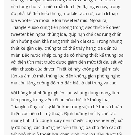
nền tảng cho rất nhiều mẫu loa hiện đại ngày nay, trong
đó phải kể đến kiểu thùng module tách rời, cách li tháp
loa woofer và module loa tweeter/ mid. Ngoài ra,
Triangle Audio cũng tiên phong trong việc thiết kế driver
tweeter bên ngoài thùng loa, giúp hạn chế các rung chấn
ảnh hưởng đến khả năng trình diễn dải cao. Trong những
thiết kế gần đây, chúng ta có thể thấy hãng loa đến từ
miền Bắc nước Pháp cũng đã có những thiết kế thùng loa
với diện tích mặt trước được giảm đến mức tối đa, sát với
viền chassis của driver. Thiết kế này không chỉ giảm các
tán xạ âm từ mặt thùng loa đến không gian phòng nghe
mà còn tăng cường độ mở đặc biệt ở dải trung và cao.
Với hàng loạt những nghiên cứu và ứng dụng mang tính
tiên phong trong việc tối ưu hóa thiết kế thùng loa,
Triangle cũng cực kỳ khắc khe trong việc chế tác và hoàn
thiện các tiêu chí mỹ thuật. Định hướng triết lý chế tác
mang tính thủ công luxury nên từ việc chọn veneer gỗ, xử
lý độ bóng, các đường nét viền thùng loa cho đến các chi
tiết nhỏ như lỗ thoát hơi, chân đinh, cọc loa đều được tối