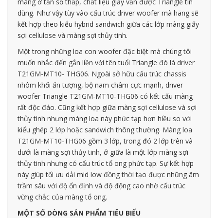
màng ở tần số thấp, chất liệu giấy vẫn được Triangle tin
dùng. Như vậy tùy vào cấu trúc driver woofer mà hãng sẽ
kết hợp theo kiểu hybrid sandwich giữa các lớp màng giấy
sợi cellulose và màng sợi thủy tinh.
Một trong những loa con woofer đặc biệt mà chúng tôi
muốn nhắc đến gắn liền với tên tuổi Triangle đó là driver
T21GM-MT10- THG06. Ngoài sở hữu cấu trúc chassis
nhôm khối ấn tượng, bộ nam châm cực mạnh, driver
woofer Triangle T21GM-MT10-THG06 có kết cấu màng
rất độc đáo. Cũng kết hợp giữa màng sợi cellulose và sợi
thủy tinh nhưng màng loa này phức tạp hơn hiều so với
kiểu ghép 2 lớp hoặc sandwich thông thường. Màng loa
T21GM-MT10-THG06 gồm 3 lớp, trong đó 2 lớp trên và
dưới là màng sợi thủy tinh, ở giữa là một lớp màng sợi
thủy tinh nhưng có cấu trúc tổ ong phức tạp. Sự kết hợp
này giúp tối ưu dải mid low đồng thời tạo được những âm
trầm sâu với độ ổn định và độ động cao nhờ cấu trúc
vững chắc của màng tổ ong.
MỘT SỐ DÒNG SẢN PHẨM TIÊU BIỂU