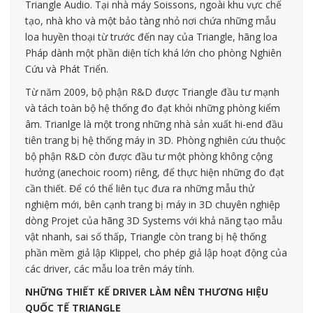
Triangle Audio. Tại nhà máy Soissons, ngoài khu vực chế
tạo, nhà kho và một bảo tàng nhỏ nơi chứa những mẫu
loa huyền thoại từ trước đến nay của Triangle, hãng loa
Pháp dành một phần diện tích khá lớn cho phòng Nghiên
Cứu và Phát Triển.
Từ năm 2009, bộ phận R&D được Triangle đầu tư mạnh
và tách toàn bộ hệ thống đo đạt khỏi những phòng kiểm
âm. Trianlge là một trong những nhà sản xuất hi-end đầu
tiên trang bị hệ thống máy in 3D. Phòng nghiên cứu thuộc
bộ phận R&D còn được đầu tư một phòng không cộng
hưởng (anechoic room) riêng, để thực hiện những đo đạt
cần thiết. Để có thể liên tục đưa ra những mẫu thử
nghiệm mới, bên cạnh trang bị máy in 3D chuyên nghiệp
dòng Projet của hãng 3D Systems với khả năng tạo mẫu
vật nhanh, sai số thấp, Triangle còn trang bị hệ thống
phần mềm giả lập Klippel, cho phép giả lập hoạt động của
các driver, các mẫu loa trên máy tính.
NHỮNG THIẾT KẾ DRIVER LÀM NÊN THƯƠNG HIỆU
QUỐC TẾ TRIANGLE