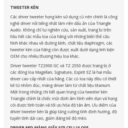
TWEETER KÈN
Các driver tweeter họng kèn sử dụng củ nén chính là công
nghệ driver nổi tiếng nhất làm nên dấu ấn của Triangle
Audio. Không chỉ tự nghiên cứu, sản xuất, trang bị trên
hầu hết các mẫu loa của hãng với những biến thể cấu
hình khác nhau về đường kính, chất liệu diaphragm, các
tweeter kèn của hãng còn được xuất dưới dạng linh kiện
OEM cho nhiều thương hiệu loa khác.
Driver tweeter TZ2900 GC và TZ 2550 được trang bị ở
các dòng loa Magellan, Signature, Espirit EZ là hai mẫu
driver cao cấp nhất của hãng. Các củ loa này đều có thiết
kế từ nhôm đúc, màng driver làm từ chất liệu titanium.
Một trong những chi tiết quan trọng của tweeter kèn
Triangle chính là chiếc mũi định âm hình viên đạn và họng
còi được tính toán và tối ưu hóa độ tán âm. Ưu điểm của
driver tweeter kèn là giúp tăng cường tính định hướng, độ
tuyến tính dải cao, giảm đáng kể độ méo.
DRIVER MID MÀNG GIẤY SỢI CELLULOSE