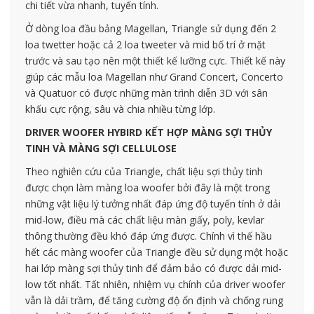
chi tiết vừa nhanh, tuyến tính.
Ở dòng loa đầu bảng Magellan, Triangle sử dụng đến 2
loa twetter hoặc cả 2 loa tweeter và mid bố trí ở mặt
trước và sau tạo nên một thiết kế lưỡng cực. Thiết kế này
giúp các mẫu loa Magellan như Grand Concert, Concerto
và Quatuor có được những màn trình diễn 3D với sân
khấu cực rộng, sâu và chia nhiều từng lớp.
DRIVER WOOFER HYBIRD KẾT HỢP MÀNG SỢI THỦY
TINH VÀ MÀNG SỢI CELLULOSE
Theo nghiên cứu của Triangle, chất liệu sợi thủy tinh
được chọn làm màng loa woofer bởi đây là một trong
những vật liệu lý tưởng nhất đáp ứng độ tuyến tính ở dải
mid-low, điều mà các chất liệu màn giấy, poly, kevlar
thông thường đều khó đáp ứng được. Chính vì thế hầu
hết các màng woofer của Triangle đều sử dụng một hoặc
hai lớp màng sợi thủy tinh để đảm bảo có được dải mid-
low tốt nhất. Tất nhiên, nhiệm vụ chính của driver woofer
vẫn là dải trầm, để tăng cường độ ổn định và chống rung