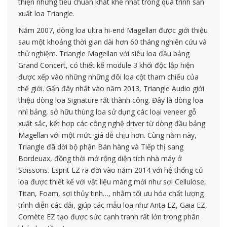
thiện những tiêu chuẩn khắt khe nhất trong quá trình sản
xuất loa Triangle.
Năm 2007, dòng loa ultra hi-end Magellan được giới thiệu
sau một khoảng thời gian dài hơn 60 tháng nghiên cứu và
thử nghiệm. Triangle Magellan với siêu loa đầu bảng
Grand Concert, có thiết kế module 3 khối độc lập hiện
được xếp vào những những đôi loa cột tham chiếu của
thế giới. Gấn đây nhất vào năm 2013, Triangle Audio giới
thiệu dòng loa Signature rất thành công. Đây là dòng loa
nhì bảng, sở hữu thùng loa sử dụng các loại veneer gỗ
xuất sắc, kết hợp các công nghệ driver từ dòng đầu bảng
Magellan với một mức giá dễ chịu hơn. Cùng năm này,
Triangle đã dời bộ phận Bán hàng và Tiếp thị sang
Bordeuax, đồng thời mở rộng diện tích nhà máy ở
Soissons. Esprit EZ ra đời vào năm 2014 với hệ thống củ
loa được thiết kế với vật liệu màng mới như sợi Cellulose,
Titan, Foam, sợi thủy tinh…, nhằm tối ưu hóa chất lượng
trình diễn các dải, giúp các mẫu loa như Anta EZ, Gaia EZ,
Comète EZ tạo được sức cạnh tranh rất lớn trong phân