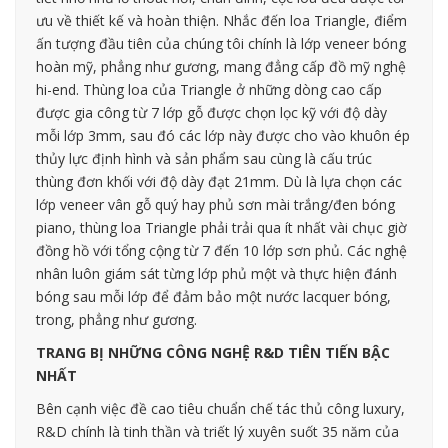
ưu về thiết kế và hoàn thiện. Nhắc đến loa Triangle, điểm
ấn tượng đầu tiên của chúng tôi chính là lớp veneer bóng
hoàn mỹ, phẳng như gương, mang đẳng cấp đồ mỹ nghệ
hi-end. Thùng loa của Triangle ở những dòng cao cấp
được gia công từ 7 lớp gỗ được chọn lọc kỹ với độ dày
mỗi lớp 3mm, sau đó các lớp này được cho vào khuôn ép
thủy lực định hình và sản phẩm sau cùng là cấu trúc
thùng đơn khối với độ dày đạt 21mm. Dù là lựa chọn các
lớp veneer vân gỗ quý hay phủ sơn mài trắng/đen bóng
piano, thùng loa Triangle phải trải qua ít nhất vài chục giờ
đồng hồ với tổng cộng từ 7 đến 10 lớp sơn phủ. Các nghệ
nhân luôn giám sát từng lớp phủ một và thực hiện đánh
bóng sau mỗi lớp để đảm bảo một nước lacquer bóng,
trong, phẳng như gương.
TRANG BỊ NHỮNG CÔNG NGHỆ R&D TIÊN TIẾN BẬC
NHẤT
Bên cạnh việc đề cao tiêu chuẩn chế tác thủ công luxury,
R&D chính là tinh thần và triết lý xuyên suốt 35 năm của