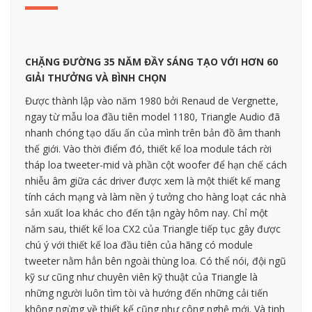
CHẶNG ĐƯỜNG 35 NĂM ĐẦY SÁNG TẠO VỚI HƠN 60
GIẢI THƯỞNG VÀ BÌNH CHỌN
Được thành lập vào năm 1980 bởi Renaud de Vergnette,
ngay từ mẫu loa đầu tiên model 1180, Triangle Audio đã
nhanh chóng tạo dấu ấn của mình trên bản đồ âm thanh
thế giới. Vào thời điểm đó, thiết kế loa module tách rời
tháp loa tweeter-mid và phần cột woofer để hạn chế cách
nhiễu âm giữa các driver được xem là một thiết kế mang
tính cách mạng và làm nền ý tưởng cho hàng loạt các nhà
sản xuất loa khác cho đến tận ngày hôm nay. Chỉ một
năm sau, thiết kế loa CX2 của Triangle tiếp tục gây được
chú ý với thiết kế loa đầu tiên của hãng có module
tweeter nằm hẳn bên ngoài thùng loa. Có thể nói, đội ngũ
kỹ sư cũng như chuyên viên kỹ thuật của Triangle là
những người luôn tìm tòi và hướng đến những cải tiến
không ngừng về thiết kế cũng như công nghệ mới. Và tinh