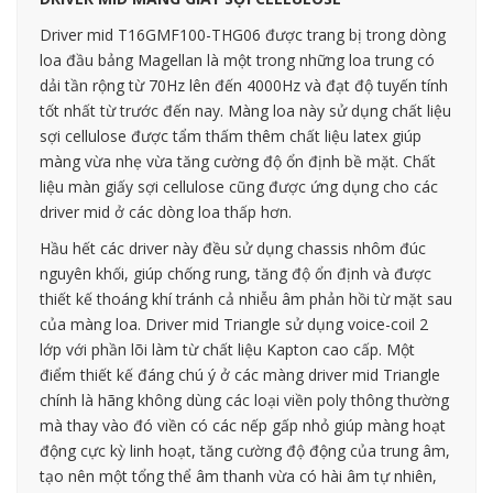
Driver mid T16GMF100-THG06 được trang bị trong dòng
loa đầu bảng Magellan là một trong những loa trung có
dải tần rộng từ 70Hz lên đến 4000Hz và đạt độ tuyến tính
tốt nhất từ trước đến nay. Màng loa này sử dụng chất liệu
sợi cellulose được tẩm thấm thêm chất liệu latex giúp
màng vừa nhẹ vừa tăng cường độ ổn định bề mặt. Chất
liệu màn giấy sợi cellulose cũng được ứng dụng cho các
driver mid ở các dòng loa thấp hơn.
Hầu hết các driver này đều sử dụng chassis nhôm đúc
nguyên khối, giúp chống rung, tăng độ ổn định và được
thiết kế thoáng khí tránh cả nhiễu âm phản hồi từ mặt sau
của màng loa. Driver mid Triangle sử dụng voice-coil 2
lớp với phần lõi làm từ chất liệu Kapton cao cấp. Một
điểm thiết kế đáng chú ý ở các màng driver mid Triangle
chính là hãng không dùng các loại viền poly thông thường
mà thay vào đó viền có các nếp gấp nhỏ giúp màng hoạt
động cực kỳ linh hoạt, tăng cường độ động của trung âm,
tạo nên một tổng thể âm thanh vừa có hài âm tự nhiên,