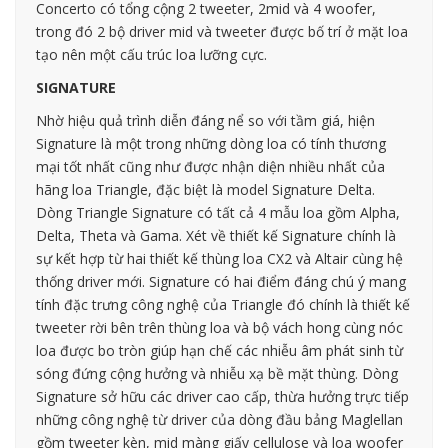
Concerto có tổng cộng 2 tweeter, 2mid và 4 woofer,
trong đó 2 bộ driver mid và tweeter được bố trí ở mặt loa
tạo nên một cấu trúc loa lưỡng cực.
SIGNATURE
Nhờ hiệu quả trình diễn đáng nể so với tầm giá, hiện
Signature là một trong những dòng loa có tính thương
mại tốt nhất cũng như được nhận diện nhiều nhất của
hãng loa Triangle, đặc biệt là model Signature Delta.
Dòng Triangle Signature có tất cả 4 mẫu loa gồm Alpha,
Delta, Theta và Gama. Xét về thiết kế Signature chính là
sự kết hợp từ hai thiết kế thùng loa CX2 và Altair cùng hệ
thống driver mới. Signature có hai điểm đáng chú ý mang
tính đặc trưng công nghệ của Triangle đó chính là thiết kế
tweeter rời bên trên thùng loa và bộ vách hong cùng nóc
loa được bo tròn giúp hạn chế các nhiễu âm phát sinh từ
sóng đứng cộng hưởng và nhiễu xạ bề mặt thùng. Dòng
Signature sở hữu các driver cao cấp, thừa hưởng trực tiếp
những công nghệ từ driver của dòng đầu bảng Maglellan
gồm tweeter kèn, mid màng giấy cellulose và loa woofer