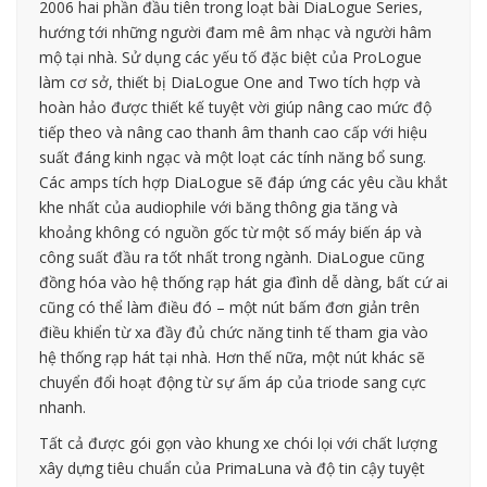
2006 hai phần đầu tiên trong loạt bài DiaLogue Series,
hướng tới những người đam mê âm nhạc và người hâm
mộ tại nhà. Sử dụng các yếu tố đặc biệt của ProLogue
làm cơ sở, thiết bị DiaLogue One and Two tích hợp và
hoàn hảo được thiết kế tuyệt vời giúp nâng cao mức độ
tiếp theo và nâng cao thanh âm thanh cao cấp với hiệu
suất đáng kinh ngạc và một loạt các tính năng bổ sung.
Các amps tích hợp DiaLogue sẽ đáp ứng các yêu cầu khắt
khe nhất của audiophile với băng thông gia tăng và
khoảng không có nguồn gốc từ một số máy biến áp và
công suất đầu ra tốt nhất trong ngành. DiaLogue cũng
đồng hóa vào hệ thống rạp hát gia đình dễ dàng, bất cứ ai
cũng có thể làm điều đó – một nút bấm đơn giản trên
điều khiển từ xa đầy đủ chức năng tinh tế tham gia vào
hệ thống rạp hát tại nhà. Hơn thế nữa, một nút khác sẽ
chuyển đổi hoạt động từ sự ấm áp của triode sang cực
nhanh.
Tất cả được gói gọn vào khung xe chói lọi với chất lượng
xây dựng tiêu chuẩn của PrimaLuna và độ tin cậy tuyệt