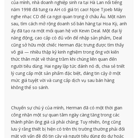
của mình, nhà doanh nghiệp sinh ra tại Hà Lan nổi tiếng
năm 1998 đã tung ra AH có giá trị cao! Njoe Tjoeb Máy
nghe nhạc CD để ca ngợi quan trọng ở châu Âu. Một năm
sau, tìm cách mở rộng doanh số bán hàng tại Hoa Kỳ, anh
ấy đã tạo ra một mối quan hệ với Kevin Deal. Một đại lý
năng động, cao cấp có đủ vốn để nhập sản phẩm, Deal
cũng sở hữu một chiếc Herman đặc trưng được tìm thấy
vô giá — nhiều thập kỷ kinh nghiệm trong ống với kiến ​​
thức thân mật về thăng trầm khi chúng liên quan đến
người tiêu dùng. Hai ngay lập tức đánh nó đi, chia sẻ triết
lý cung cấp một sản phẩm đặc biệt, đáng tin cậy ở một
mức giá tuyệt vời và cung cấp dịch vụ sau bán hàng
không thể so sánh.
Chuyển sự chú ý của mình, Herman đã có một thời gian
công nhận một sự quan tâm ngày càng tăng trong các
thành phần ống giá cả phải chăng; Tuy nhiên, ông cũng
lưu ý rằng thiết bị hiện có trên thị trường thường phải đối
mặt với vấn đề độ tin cậy và người tiêu dùng do dự hoặc