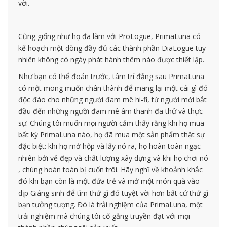
vời.
Cũng giống như họ đã làm với ProLogue, PrimaLuna có
kế hoạch một dòng đầy đủ các thành phần DiaLogue tuy
nhiên không có ngày phát hành thêm nào được thiết lập.
Như bạn có thể đoán trước, tâm trí đằng sau PrimaLuna
có một mong muốn chân thành để mang lại một cái gì đó
độc đáo cho những người đam mê hi-fi, từ người mới bắt
đầu đến những người đam mê âm thanh đã thử và thực
sự. Chúng tôi muốn mọi người cảm thấy rằng khi họ mua
bất kỳ PrimaLuna nào, họ đã mua một sản phẩm thật sự
đặc biệt: khi họ mở hộp và lấy nó ra, họ hoàn toàn ngạc
nhiên bởi vẻ đẹp và chất lượng xây dựng và khi họ chơi nó
, chúng hoàn toàn bị cuốn trôi. Hãy nghĩ về khoảnh khắc
đó khi bạn còn là một đứa trẻ và mở một món quà vào
dịp Giáng sinh để tìm thứ gì đó tuyệt vời hơn bất cứ thứ gì
bạn tưởng tượng. Đó là trải nghiệm của PrimaLuna, một
trải nghiệm mà chúng tôi cố gắng truyền đạt với mọi