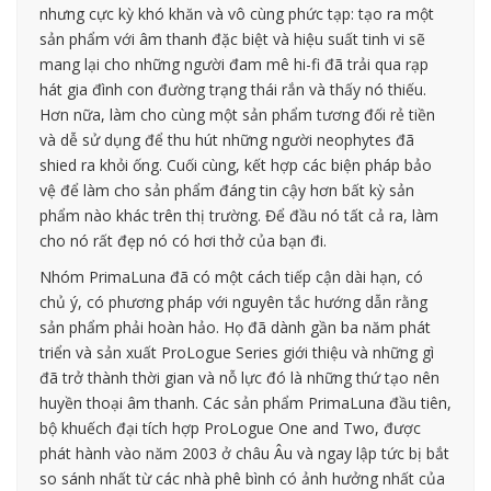
nhưng cực kỳ khó khăn và vô cùng phức tạp: tạo ra một
sản phẩm với âm thanh đặc biệt và hiệu suất tinh vi sẽ
mang lại cho những người đam mê hi-fi đã trải qua rạp
hát gia đình con đường trạng thái rắn và thấy nó thiếu.
Hơn nữa, làm cho cùng một sản phẩm tương đối rẻ tiền
và dễ sử dụng để thu hút những người neophytes đã
shied ra khỏi ống. Cuối cùng, kết hợp các biện pháp bảo
vệ để làm cho sản phẩm đáng tin cậy hơn bất kỳ sản
phẩm nào khác trên thị trường. Để đầu nó tất cả ra, làm
cho nó rất đẹp nó có hơi thở của bạn đi.
Nhóm PrimaLuna đã có một cách tiếp cận dài hạn, có
chủ ý, có phương pháp với nguyên tắc hướng dẫn rằng
sản phẩm phải hoàn hảo. Họ đã dành gần ba năm phát
triển và sản xuất ProLogue Series giới thiệu và những gì
đã trở thành thời gian và nỗ lực đó là những thứ tạo nên
huyền thoại âm thanh. Các sản phẩm PrimaLuna đầu tiên,
bộ khuếch đại tích hợp ProLogue One and Two, được
phát hành vào năm 2003 ở châu Âu và ngay lập tức bị bắt
so sánh nhất từ ​​các nhà phê bình có ảnh hưởng nhất của