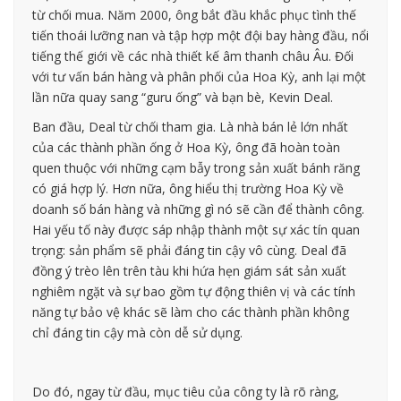
từ chối mua. Năm 2000, ông bắt đầu khắc phục tình thế
tiến thoái lưỡng nan và tập hợp một đội bay hàng đầu, nổi
tiếng thế giới về các nhà thiết kế âm thanh châu Âu. Đối
với tư vấn bán hàng và phân phối của Hoa Kỳ, anh lại một
lần nữa quay sang “guru ống” và bạn bè, Kevin Deal.
Ban đầu, Deal từ chối tham gia. Là nhà bán lẻ lớn nhất
của các thành phần ống ở Hoa Kỳ, ông đã hoàn toàn
quen thuộc với những cạm bẫy trong sản xuất bánh răng
có giá hợp lý. Hơn nữa, ông hiểu thị trường Hoa Kỳ về
doanh số bán hàng và những gì nó sẽ cần để thành công.
Hai yếu tố này được sáp nhập thành một sự xác tín quan
trọng: sản phẩm sẽ phải đáng tin cậy vô cùng. Deal đã
đồng ý trèo lên trên tàu khi hứa hẹn giám sát sản xuất
nghiêm ngặt và sự bao gồm tự động thiên vị và các tính
năng tự bảo vệ khác sẽ làm cho các thành phần không
chỉ đáng tin cậy mà còn dễ sử dụng.
Do đó, ngay từ đầu, mục tiêu của công ty là rõ ràng,