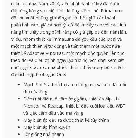
châu lục này. Năm 2004, việc phát hành ở Mỹ đã được
đáp ứng bằng sự nhiệt tình, không kiềm chế. PrimaLuna
đã sản xuất những gì không ai có thể nghĩ: các thành
phần tinh xảo, giá cả hợp lý, có độ tin cậy cao với các tính
năng tìm thấy trong bánh răng có giá gấp ba đến năm lần.
Ví dụ, nhóm thiết kế PrimaLuna đã yêu cầu của Deal về
một mạch thiên vị tự động và tiến thêm một bước nữa –
thiết kế Adaptive AutoBias, một mạch độc quyền liên tục
theo dõi và điều chỉnh ngay lập tức độ lệch ống. Xem xét
những gì khác các nhà phê bình tìm thấy trong bộ khuếch
đại tích hợp ProLogue One:
Mạch SoftStart hỗ trợ amp tăng nhẹ và kéo dài tuổi
thọ của ống
Điểm nối điểm, ổ cắm ống gốm, chiết áp Alps, tụ
Nichicon và Realcap, thiết bị đầu cuối loa kiểu WBT
và giắc cắm đầu vào mạ vàng
Máy biến áp đầu ra được thiết kế tùy chỉnh
Máy biến áp hình xuyến
Lồng ống nhả nhanh