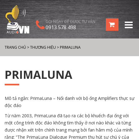
GỌI NGAY ĐỂ ĐƯỢC TƯ VẤN
0913 578 498
TRANG CHỦ
>
THƯƠNG HIỆU
>
PRIMALUNA
PRIMALUNA
Mô tả ngắn: PrimaLuna – Nổi danh với bộ ống Amplifiers thực sự
độc đáo
Từ năm 2003, PrimaLuna đã tạo ra các bộ khuếch đại ống với
một công trình độc đáo không tìm thấy ở nơi nào khác và từng
được nhận xét trên chính trang mạng bởi fan hâm mộ của mình
rằng: “The PrimaLuna Dialogue Premium thu hút sự chú ý của