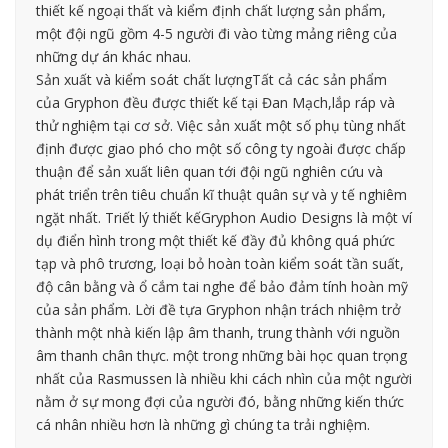
thiết kế ngoại thất và kiểm định chất lượng sản phẩm,
một đội ngũ gồm 4-5 người đi vào từng mảng riêng của
những dự án khác nhau.
Sản xuất và kiểm soát chất lượngTất cả các sản phẩm
của Gryphon đều được thiết kế tại Đan Mạch,lắp ráp và
thử nghiệm tại cơ sở. Việc sản xuất một số phụ tùng nhất
định được giao phó cho một số công ty ngoài được chấp
thuận để sản xuất liên quan tới đội ngũ nghiên cứu và
phát triển trên tiêu chuẩn kĩ thuật quân sự và y tế nghiêm
ngặt nhất. Triết lý thiết kếGryphon Audio Designs là một ví
dụ điển hình trong một thiết kế đầy đủ không quá phức
tạp và phô trương, loại bỏ hoàn toàn kiểm soát tần suất,
độ cân bằng và ổ cắm tai nghe để bảo đảm tính hoàn mỹ
của sản phẩm. Lời đề tựa Gryphon nhận trách nhiệm trở
thành một nhà kiến lập âm thanh, trung thành với nguồn
âm thanh chân thực. một trong những bài học quan trọng
nhất của Rasmussen là nhiều khi cách nhìn của một người
nằm ở sự mong đợi của người đó, bằng những kiến thức
cá nhân nhiều hơn là những gì chúng ta trải nghiệm.