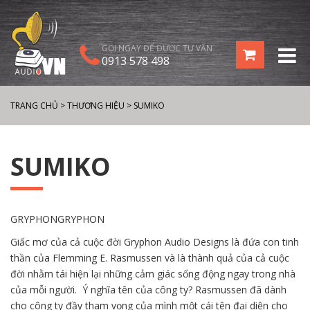
GỌI NGAY ĐỂ ĐƯỢC TƯ VẤN
0913 578 498
TRANG CHỦ
>
THƯƠNG HIỆU
>
SUMIKO
SUMIKO
GRYPHONGRYPHON
Giấc mơ của cả cuộc đời Gryphon Audio Designs là đứa con tinh
thần của Flemming E. Rasmussen và là thành quả của cả cuộc
đời nhằm tái hiện lại những cảm giác sống động ngay trong nhà
của mỗi người. Ý nghĩa tên của công ty? Rasmussen đã dành
cho công ty đầy tham vọng của mình một cái tên đại diện cho