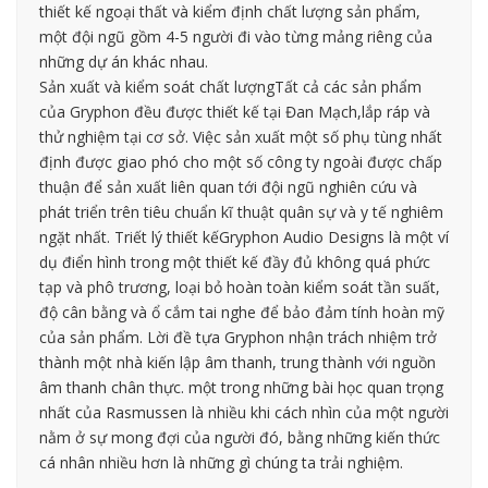
thiết kế ngoại thất và kiểm định chất lượng sản phẩm,
một đội ngũ gồm 4-5 người đi vào từng mảng riêng của
những dự án khác nhau.
Sản xuất và kiểm soát chất lượngTất cả các sản phẩm
của Gryphon đều được thiết kế tại Đan Mạch,lắp ráp và
thử nghiệm tại cơ sở. Việc sản xuất một số phụ tùng nhất
định được giao phó cho một số công ty ngoài được chấp
thuận để sản xuất liên quan tới đội ngũ nghiên cứu và
phát triển trên tiêu chuẩn kĩ thuật quân sự và y tế nghiêm
ngặt nhất. Triết lý thiết kếGryphon Audio Designs là một ví
dụ điển hình trong một thiết kế đầy đủ không quá phức
tạp và phô trương, loại bỏ hoàn toàn kiểm soát tần suất,
độ cân bằng và ổ cắm tai nghe để bảo đảm tính hoàn mỹ
của sản phẩm. Lời đề tựa Gryphon nhận trách nhiệm trở
thành một nhà kiến lập âm thanh, trung thành với nguồn
âm thanh chân thực. một trong những bài học quan trọng
nhất của Rasmussen là nhiều khi cách nhìn của một người
nằm ở sự mong đợi của người đó, bằng những kiến thức
cá nhân nhiều hơn là những gì chúng ta trải nghiệm.