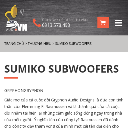
GỌI NGAY ĐỂ ĐƯỢC TƯ VẤN
0913 578 498
TRANG CHỦ
>
THƯƠNG HIỆU
>
SUMIKO SUBWOOFERS
SUMIKO SUBWOOFERS
GRYPHONGRYPHON
Giấc mơ của cả cuộc đời Gryphon Audio Designs là đứa con tinh
thần của Flemming E. Rasmussen và là thành quả của cả cuộc
đời nhằm tái hiện lại những cảm giác sống động ngay trong nhà
của mỗi người. Ý nghĩa tên của công ty? Rasmussen đã dành
cho công ty đầy tham vọng của mình một cái tên đại diện cho