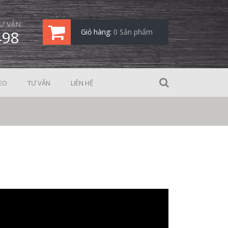
Ư VẤN
498
Giỏ hàng:
0 Sản phẩm
EO
TƯ VẤN
LIÊN HỆ