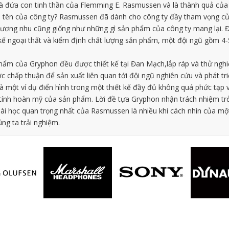
à đứa con tinh thần của Flemming E. Rasmussen và là thành quả của 
 tên của công ty? Rasmussen đã dành cho công ty đầy tham vọng của
cương nhu cũng giống như những gì sản phẩm của công ty mang lại. Đ
ết kế ngoại thất và kiểm định chất lượng sản phẩm, một đội ngũ gồm 
hẩm của Gryphon đều được thiết kế tại Đan Mạch,lắp ráp và thử nghiệ
chấp thuận để sản xuất liên quan tới đội ngũ nghiên cứu và phát triể
 là một ví dụ điển hình trong một thiết kế đầy đủ không quá phức tạp
tính hoàn mỹ của sản phẩm. Lời đề tựa Gryphon nhận trách nhiệm trở
ài học quan trọng nhất của Rasmussen là nhiều khi cách nhìn của m
ng ta trải nghiệm.