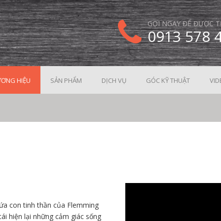
GỌI NGAY ĐỂ ĐƯỢC T
0913 578 
ƠNG HIỆU
SẢN PHẨM
DỊCH VỤ
GÓC KỸ THUẬT
VID
ứa con tinh thần của Flemming
ái hiện lại những cảm giác sống