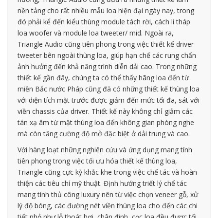
nền tảng cho rất nhiều mẫu loa hiện đại ngày nay, trong
đó phải kể đến kiểu thùng module tách rời, cách li tháp
loa woofer và module loa tweeter/ mid. Ngoài ra,
Triangle Audio cũng tiên phong trong việc thiết kế driver
tweeter bên ngoài thùng loa, giúp hạn chế các rung chấn
ảnh hưởng đến khả năng trình diễn dải cao. Trong những
thiết kế gần đây, chúng ta có thể thấy hãng loa đến từ
miền Bắc nước Pháp cũng đã có những thiết kế thùng loa
với diện tích mặt trước được giảm đến mức tối đa, sát với
viền chassis của driver. Thiết kế này không chỉ giảm các
tán xạ âm từ mặt thùng loa đến không gian phòng nghe
mà còn tăng cường độ mở đặc biệt ở dải trung và cao.
Với hàng loạt những nghiên cứu và ứng dụng mang tính
tiên phong trong việc tối ưu hóa thiết kế thùng loa,
Triangle cũng cực kỳ khắc khe trong việc chế tác và hoàn
thiện các tiêu chí mỹ thuật. Định hướng triết lý chế tác
mang tính thủ công luxury nên từ việc chọn veneer gỗ, xử
lý độ bóng, các đường nét viền thùng loa cho đến các chi
tiết nhỏ như lỗ thoát hơi, chân đinh, cọc loa đều được tối