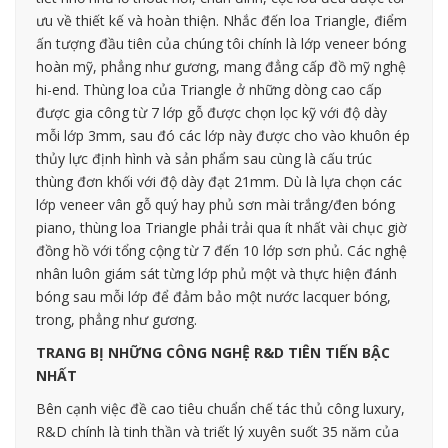
ưu về thiết kế và hoàn thiện. Nhắc đến loa Triangle, điểm
ấn tượng đầu tiên của chúng tôi chính là lớp veneer bóng
hoàn mỹ, phẳng như gương, mang đẳng cấp đồ mỹ nghệ
hi-end. Thùng loa của Triangle ở những dòng cao cấp
được gia công từ 7 lớp gỗ được chọn lọc kỹ với độ dày
mỗi lớp 3mm, sau đó các lớp này được cho vào khuôn ép
thủy lực định hình và sản phẩm sau cùng là cấu trúc
thùng đơn khối với độ dày đạt 21mm. Dù là lựa chọn các
lớp veneer vân gỗ quý hay phủ sơn mài trắng/đen bóng
piano, thùng loa Triangle phải trải qua ít nhất vài chục giờ
đồng hồ với tổng cộng từ 7 đến 10 lớp sơn phủ. Các nghệ
nhân luôn giám sát từng lớp phủ một và thực hiện đánh
bóng sau mỗi lớp để đảm bảo một nước lacquer bóng,
trong, phẳng như gương.
TRANG BỊ NHỮNG CÔNG NGHỆ R&D TIÊN TIẾN BẬC
NHẤT
Bên cạnh việc đề cao tiêu chuẩn chế tác thủ công luxury,
R&D chính là tinh thần và triết lý xuyên suốt 35 năm của