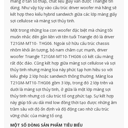
màng ở tần số thấp, chất liệu giấy vẫn được Triangle tin
dùng. Như vậy tùy vào cấu trúc driver woofer mà hãng sẽ
kết hợp theo kiểu hybrid sandwich giữa các lớp màng giấy
sợi cellulose và màng sợi thủy tinh.
Một trong những loa con woofer đặc biệt mà chúng tôi
muốn nhắc đến gắn liền với tên tuổi Triangle đó là driver
T21GM-MT10- THG06. Ngoài sở hữu cấu trúc chassis
nhôm khối ấn tượng, bộ nam châm cực mạnh, driver
woofer Triangle T21GM-MT10-THG06 có kết cấu màng
rất độc đáo. Cũng kết hợp giữa màng sợi cellulose và sợi
thủy tinh nhưng màng loa này phức tạp hơn hiều so với
kiểu ghép 2 lớp hoặc sandwich thông thường. Màng loa
T21GM-MT10-THG06 gồm 3 lớp, trong đó 2 lớp trên và
dưới là màng sợi thủy tinh, ở giữa là một lớp màng sợi
thủy tinh nhưng có cấu trúc tổ ong phức tạp. Sự kết hợp
này giúp tối ưu dải mid low đồng thời tạo được những âm
trầm sâu với độ ổn định và độ động cao nhờ cấu trúc
vững chắc của màng tổ ong.
MỘT SỐ DÒNG SẢN PHẨM TIÊU BIỂU