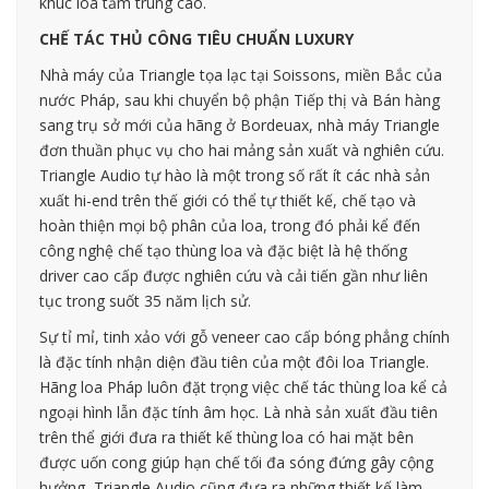
khúc loa tầm trung cao.
CHẾ TÁC THỦ CÔNG TIÊU CHUẨN LUXURY
Nhà máy của Triangle tọa lạc tại Soissons, miền Bắc của
nước Pháp, sau khi chuyển bộ phận Tiếp thị và Bán hàng
sang trụ sở mới của hãng ở Bordeuax, nhà máy Triangle
đơn thuần phục vụ cho hai mảng sản xuất và nghiên cứu.
Triangle Audio tự hào là một trong số rất ít các nhà sản
xuất hi-end trên thế giới có thể tự thiết kế, chế tạo và
hoàn thiện mọi bộ phân của loa, trong đó phải kể đến
công nghệ chế tạo thùng loa và đặc biệt là hệ thống
driver cao cấp được nghiên cứu và cải tiến gần như liên
tục trong suốt 35 năm lịch sử.
Sự tỉ mỉ, tinh xảo với gỗ veneer cao cấp bóng phẳng chính
là đặc tính nhận diện đầu tiên của một đôi loa Triangle.
Hãng loa Pháp luôn đặt trọng việc chế tác thùng loa kể cả
ngoại hình lẫn đặc tính âm học. Là nhà sản xuất đầu tiên
trên thể giới đưa ra thiết kế thùng loa có hai mặt bên
được uốn cong giúp hạn chế tối đa sóng đứng gây cộng
hưởng, Triangle Audio cũng đưa ra những thiết kế làm