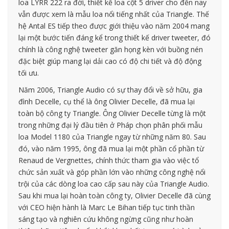
loa LYRR 222 ra đời, thiết kế loa cột 5 driver cho đến nay
vẫn được xem là mẫu loa nổi tiếng nhất của Triangle. Thế
hệ Antal ES tiếp theo được giới thiệu vào năm 2004 mang
lại một bước tiến đáng kể trong thiết kế driver tweeter, đó
chính là công nghệ tweeter găn họng kèn với buồng nén
đặc biệt giúp mang lại dải cao có độ chi tiết và độ động
tối ưu.
Năm 2006, Triangle Audio có sự thay đổi về sở hữu, gia
đình Decelle, cụ thể là ông Olivier Decelle, đã mua lại
toàn bộ công ty Triangle. Ông Olivier Decelle từng là một
trong những đại lý đầu tiên ở Pháp chọn phân phối mẫu
loa Model 1180 của Triangle ngay từ những năm 80. Sau
đó, vào năm 1995, ông đã mua lại một phần cổ phần từ
Renaud de Vergnettes, chính thức tham gia vào việc tổ
chức sản xuất và góp phần lớn vào những công nghệ nổi
trội của các dòng loa cao cấp sau này của Triangle Audio.
Sau khi mua lại hoàn toàn công ty, Olivier Decelle đã cùng
với CEO hiện hành là Marc Le Bihan tiếp tục tinh thần
sáng tạo và nghiên cứu không ngừng cũng như hoàn