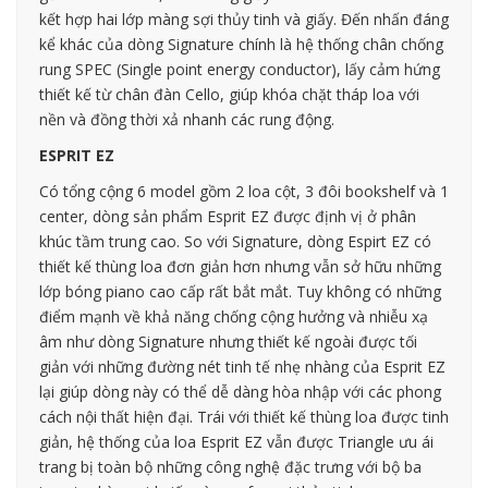
kết hợp hai lớp màng sợi thủy tinh và giấy. Đến nhấn đáng
kể khác của dòng Signature chính là hệ thống chân chống
rung SPEC (Single point energy conductor), lấy cảm hứng
thiết kế từ chân đàn Cello, giúp khóa chặt tháp loa với
nền và đồng thời xả nhanh các rung động.
ESPRIT EZ
Có tổng cộng 6 model gồm 2 loa cột, 3 đôi bookshelf và 1
center, dòng sản phẩm Esprit EZ được định vị ở phân
khúc tầm trung cao. So với Signature, dòng Espirt EZ có
thiết kế thùng loa đơn giản hơn nhưng vẫn sở hữu những
lớp bóng piano cao cấp rất bắt mắt. Tuy không có những
điểm mạnh về khả năng chống cộng hưởng và nhiễu xạ
âm như dòng Signature nhưng thiết kế ngoài được tối
giản với những đường nét tinh tế nhẹ nhàng của Esprit EZ
lại giúp dòng này có thể dễ dàng hòa nhập với các phong
cách nội thất hiện đại. Trái với thiết kế thùng loa được tinh
giản, hệ thống của loa Esprit EZ vẫn được Triangle ưu ái
trang bị toàn bộ những công nghệ đặc trưng với bộ ba