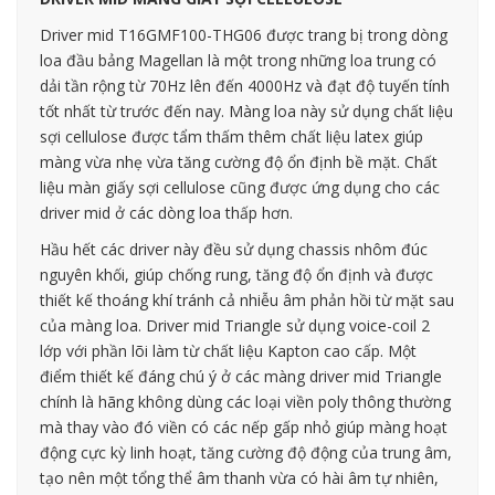
Driver mid T16GMF100-THG06 được trang bị trong dòng
loa đầu bảng Magellan là một trong những loa trung có
dải tần rộng từ 70Hz lên đến 4000Hz và đạt độ tuyến tính
tốt nhất từ trước đến nay. Màng loa này sử dụng chất liệu
sợi cellulose được tẩm thấm thêm chất liệu latex giúp
màng vừa nhẹ vừa tăng cường độ ổn định bề mặt. Chất
liệu màn giấy sợi cellulose cũng được ứng dụng cho các
driver mid ở các dòng loa thấp hơn.
Hầu hết các driver này đều sử dụng chassis nhôm đúc
nguyên khối, giúp chống rung, tăng độ ổn định và được
thiết kế thoáng khí tránh cả nhiễu âm phản hồi từ mặt sau
của màng loa. Driver mid Triangle sử dụng voice-coil 2
lớp với phần lõi làm từ chất liệu Kapton cao cấp. Một
điểm thiết kế đáng chú ý ở các màng driver mid Triangle
chính là hãng không dùng các loại viền poly thông thường
mà thay vào đó viền có các nếp gấp nhỏ giúp màng hoạt
động cực kỳ linh hoạt, tăng cường độ động của trung âm,
tạo nên một tổng thể âm thanh vừa có hài âm tự nhiên,