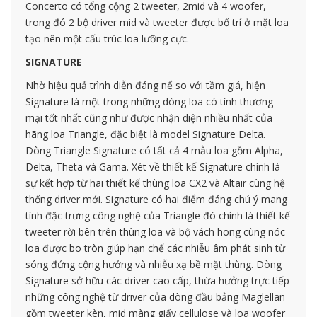
Concerto có tổng cộng 2 tweeter, 2mid và 4 woofer,
trong đó 2 bộ driver mid và tweeter được bố trí ở mặt loa
tạo nên một cấu trúc loa lưỡng cực.
SIGNATURE
Nhờ hiệu quả trình diễn đáng nể so với tầm giá, hiện
Signature là một trong những dòng loa có tính thương
mại tốt nhất cũng như được nhận diện nhiều nhất của
hãng loa Triangle, đặc biệt là model Signature Delta.
Dòng Triangle Signature có tất cả 4 mẫu loa gồm Alpha,
Delta, Theta và Gama. Xét về thiết kế Signature chính là
sự kết hợp từ hai thiết kế thùng loa CX2 và Altair cùng hệ
thống driver mới. Signature có hai điểm đáng chú ý mang
tính đặc trưng công nghệ của Triangle đó chính là thiết kế
tweeter rời bên trên thùng loa và bộ vách hong cùng nóc
loa được bo tròn giúp hạn chế các nhiễu âm phát sinh từ
sóng đứng cộng hưởng và nhiễu xạ bề mặt thùng. Dòng
Signature sở hữu các driver cao cấp, thừa hưởng trực tiếp
những công nghệ từ driver của dòng đầu bảng Maglellan
gồm tweeter kèn, mid màng giấy cellulose và loa woofer