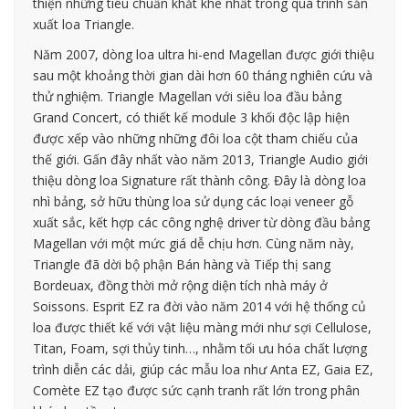
thiện những tiêu chuẩn khắt khe nhất trong quá trình sản
xuất loa Triangle.
Năm 2007, dòng loa ultra hi-end Magellan được giới thiệu
sau một khoảng thời gian dài hơn 60 tháng nghiên cứu và
thử nghiệm. Triangle Magellan với siêu loa đầu bảng
Grand Concert, có thiết kế module 3 khối độc lập hiện
được xếp vào những những đôi loa cột tham chiếu của
thế giới. Gấn đây nhất vào năm 2013, Triangle Audio giới
thiệu dòng loa Signature rất thành công. Đây là dòng loa
nhì bảng, sở hữu thùng loa sử dụng các loại veneer gỗ
xuất sắc, kết hợp các công nghệ driver từ dòng đầu bảng
Magellan với một mức giá dễ chịu hơn. Cùng năm này,
Triangle đã dời bộ phận Bán hàng và Tiếp thị sang
Bordeuax, đồng thời mở rộng diện tích nhà máy ở
Soissons. Esprit EZ ra đời vào năm 2014 với hệ thống củ
loa được thiết kế với vật liệu màng mới như sợi Cellulose,
Titan, Foam, sợi thủy tinh…, nhằm tối ưu hóa chất lượng
trình diễn các dải, giúp các mẫu loa như Anta EZ, Gaia EZ,
Comète EZ tạo được sức cạnh tranh rất lớn trong phân