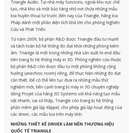
Triangle Audio. Tại nhà máy Soissons, ngoài khu vực chế
tạo, nhà kho và một bảo tàng nhỏ nơi chứa những mẫu
loa huyền thoại từ trước đến nay của Triangle, hãng loa
Pháp dành một phần diện tích khá lớn cho phòng Nghiên
Cứu và Phát Triển.
Từ năm 2009, bộ phận R&D được Triangle đầu tư mạnh
và tách toàn bộ hệ thống đo đạt khỏi những phòng kiểm
âm. Trianlge là một trong những nhà sản xuất hi-end đầu
tiên trang bị hệ thống máy in 3D. Phòng nghiên cứu thuộc
bộ phận R&D còn được đầu tư một phòng không cộng
hưởng (anechoic room) riêng, để thực hiện những đo đạt
cần thiết. Để có thể liên tục đưa ra những mẫu thử
nghiệm mới, bên cạnh trang bị máy in 3D chuyên nghiệp
dòng Projet của hãng 3D Systems với khả năng tạo mẫu
vật nhanh, sai số thấp, Triangle còn trang bị hệ thống
phần mềm giả lập Klippel, cho phép giả lập hoạt động của
các driver, các mẫu loa trên máy tính.
NHỮNG THIẾT KẾ DRIVER LÀM NÊN THƯƠNG HIỆU
QUỐC TẾ TRIANGLE