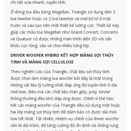
chi tiết vừa nhanh, tuyến tính.
Ở dòng loa đầu bảng Magellan, Triangle sử dụng đến 2
loa twetter hoặc cả 2 loa tweeter và mid bố trí ở mặt
trước và sau tạo nên một thiết kế lưỡng cực. Thiết kế này
giúp các mẫu loa Magellan như Grand Concert, Concerto
và Quatuor có được những màn trình diễn 3D với sân
khấu cực rộng, sâu và chia nhiều từng lớp.
DRIVER WOOFER HYBIRD KẾT HỢP MÀNG SỢI THỦY
TINH VÀ MÀNG SỢI CELLULOSE
Theo nghiên cứu của Triangle, chất liệu sợi thủy tinh
được chọn làm màng loa woofer bởi đây là một trong
những vật liệu lý tưởng nhất đáp ứng độ tuyến tính ở dải
mid-low, điều mà các chất liệu màn giấy, poly, kevlar
thông thường đều khó đáp ứng được. Chính vì thế hầu
hết các màng woofer của Triangle đều sử dụng một hoặc
hai lớp màng sợi thủy tinh để đảm bảo có được dải mid-
low tốt nhất. Tất nhiên, nhiệm vụ chính của driver woofer
vẫn là dải trầm, để tăng cường độ ổn định và chống rung