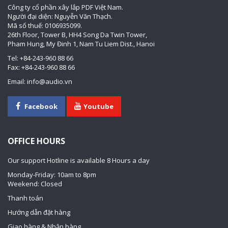
Công ty cổ phần xây lắp PDF Việt Nam.
Người đại diện: Nguyễn Văn Thạch.
Mã số thuế: 0106935099.
26th Floor, Tower B, HH4 Song Da Twin Tower,
Pham Hung, My Đinh 1, Nam Tu Liem Dist., Hanoi
Tel: +84-243-960 88 66
Fax: +84-243-960 88 66
Email: info@audio.vn
Facebook
Youtube
OFFICE HOURS
Our support Hotline is available 8 Hours a day
Monday-Friday: 10am to 8pm
Weekend: Closed
Thanh toán
Hướng dẫn đặt hàng
Giao hàng & Nhận hàng