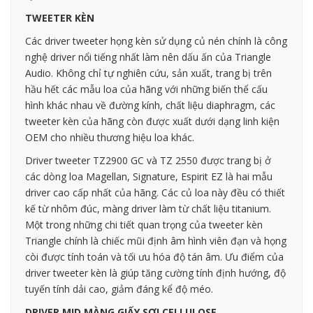
TWEETER KÈN
Các driver tweeter họng kèn sử dụng củ nén chính là công
nghệ driver nổi tiếng nhất làm nên dấu ấn của Triangle
Audio. Không chỉ tự nghiên cứu, sản xuất, trang bị trên
hầu hết các mẫu loa của hãng với những biến thể cấu
hình khác nhau về đường kính, chất liệu diaphragm, các
tweeter kèn của hãng còn được xuất dưới dạng linh kiện
OEM cho nhiều thương hiệu loa khác.
Driver tweeter TZ2900 GC và TZ 2550 được trang bị ở
các dòng loa Magellan, Signature, Espirit EZ là hai mẫu
driver cao cấp nhất của hãng. Các củ loa này đều có thiết
kế từ nhôm đúc, màng driver làm từ chất liệu titanium.
Một trong những chi tiết quan trọng của tweeter kèn
Triangle chính là chiếc mũi định âm hình viên đạn và họng
còi được tính toán và tối ưu hóa độ tán âm. Ưu điểm của
driver tweeter kèn là giúp tăng cường tính định hướng, độ
tuyến tính dải cao, giảm đáng kể độ méo.
DRIVER MID MÀNG GIẤY SỢI CELLULOSE