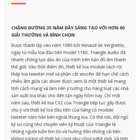
CHẶNG ĐƯỜNG 35 NĂM ĐẦY SÁNG TẠO VỚI HƠN 60
GIẢI THƯỞNG VÀ BÌNH CHỌN
Được thành lập vào năm 1980 bởi Renaud de Vergnette,
ngay từ mẫu loa đầu tiên model 1180, Triangle Audio đã
nhanh chóng tạo dấu ấn của mình trên bản đồ âm thanh
thế giới. Vào thời điểm đó, thiết kế loa module tách rời
tháp loa tweeter-mid và phần cột woofer để hạn chế cách
nhiễu âm giữa các driver được xem là một thiết kế mang
tính cách mạng và làm nền ý tưởng cho hàng loạt các nhà
sản xuất loa khác cho đến tận ngày hôm nay. Chỉ một
năm sau, thiết kế loa CX2 của Triangle tiếp tục gây được
chú ý với thiết kế loa đầu tiên của hãng có module
tweeter nằm hẳn bên ngoài thùng loa. Có thể nói, đội ngũ
kỹ sư cũng như chuyên viên kỹ thuật của Triangle là
những người luôn tìm tòi và hướng đến những cải tiến
không ngừng về thiết kế cũng như công nghệ mới. Và tinh