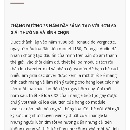
CHẶNG ĐƯỜNG 35 NĂM ĐẦY SÁNG TẠO VỚI HƠN 60
GIẢI THƯỞNG VÀ BÌNH CHỌN
Được thành lập vào năm 1980 bởi Renaud de Vergnette,
ngay từ mẫu loa đầu tiên model 1180, Triangle Audio đã
nhanh chóng tạo dấu ấn của mình trên bản đồ âm thanh
thế giới. Vào thời điểm đó, thiết kế loa module tách rời
tháp loa tweeter-mid và phần cột woofer để hạn chế cách
nhiễu âm giữa các driver được xem là một thiết kế mang
tính cách mạng và làm nền ý tưởng cho hàng loạt các nhà
sản xuất loa khác cho đến tận ngày hôm nay. Chỉ một
năm sau, thiết kế loa CX2 của Triangle tiếp tục gây được
chú ý với thiết kế loa đầu tiên của hãng có module
tweeter nằm hẳn bên ngoài thùng loa. Có thể nói, đội ngũ
kỹ sư cũng như chuyên viên kỹ thuật của Triangle là
những người luôn tìm tòi và hướng đến những cải tiến
không ngừng về thiết kế cũng như công nghệ mới. Và tinh