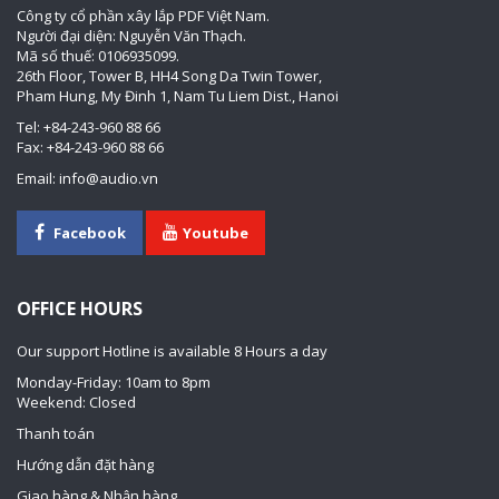
Công ty cổ phần xây lắp PDF Việt Nam.
Người đại diện: Nguyễn Văn Thạch.
Mã số thuế: 0106935099.
26th Floor, Tower B, HH4 Song Da Twin Tower,
Pham Hung, My Đinh 1, Nam Tu Liem Dist., Hanoi
Tel: +84-243-960 88 66
Fax: +84-243-960 88 66
Email: info@audio.vn
Facebook
Youtube
OFFICE HOURS
Our support Hotline is available 8 Hours a day
Monday-Friday: 10am to 8pm
Weekend: Closed
Thanh toán
Hướng dẫn đặt hàng
Giao hàng & Nhận hàng