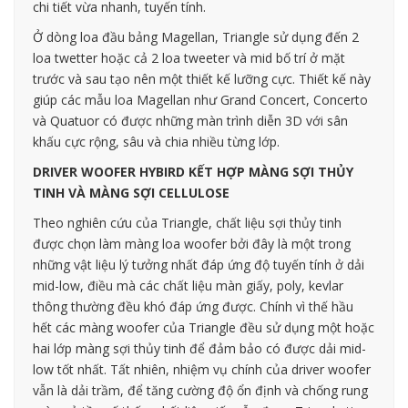
chi tiết vừa nhanh, tuyến tính.
Ở dòng loa đầu bảng Magellan, Triangle sử dụng đến 2
loa twetter hoặc cả 2 loa tweeter và mid bố trí ở mặt
trước và sau tạo nên một thiết kế lưỡng cực. Thiết kế này
giúp các mẫu loa Magellan như Grand Concert, Concerto
và Quatuor có được những màn trình diễn 3D với sân
khấu cực rộng, sâu và chia nhiều từng lớp.
DRIVER WOOFER HYBIRD KẾT HỢP MÀNG SỢI THỦY
TINH VÀ MÀNG SỢI CELLULOSE
Theo nghiên cứu của Triangle, chất liệu sợi thủy tinh
được chọn làm màng loa woofer bởi đây là một trong
những vật liệu lý tưởng nhất đáp ứng độ tuyến tính ở dải
mid-low, điều mà các chất liệu màn giấy, poly, kevlar
thông thường đều khó đáp ứng được. Chính vì thế hầu
hết các màng woofer của Triangle đều sử dụng một hoặc
hai lớp màng sợi thủy tinh để đảm bảo có được dải mid-
low tốt nhất. Tất nhiên, nhiệm vụ chính của driver woofer
vẫn là dải trầm, để tăng cường độ ổn định và chống rung