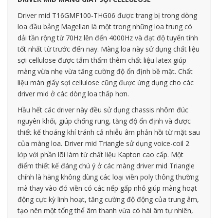
Driver mid T16GMF100-THG06 được trang bị trong dòng
loa đầu bảng Magellan là một trong những loa trung có
dải tần rộng từ 70Hz lên đến 4000Hz và đạt độ tuyến tính
tốt nhất từ trước đến nay. Màng loa này sử dụng chất liệu
sợi cellulose được tẩm thấm thêm chất liệu latex giúp
màng vừa nhẹ vừa tăng cường độ ổn định bề mặt. Chất
liệu màn giấy sợi cellulose cũng được ứng dụng cho các
driver mid ở các dòng loa thấp hơn.
Hầu hết các driver này đều sử dụng chassis nhôm đúc
nguyên khối, giúp chống rung, tăng độ ổn định và được
thiết kế thoáng khí tránh cả nhiễu âm phản hồi từ mặt sau
của màng loa. Driver mid Triangle sử dụng voice-coil 2
lớp với phần lõi làm từ chất liệu Kapton cao cấp. Một
điểm thiết kế đáng chú ý ở các màng driver mid Triangle
chính là hãng không dùng các loại viền poly thông thường
mà thay vào đó viền có các nếp gấp nhỏ giúp màng hoạt
động cực kỳ linh hoạt, tăng cường độ động của trung âm,
tạo nên một tổng thể âm thanh vừa có hài âm tự nhiên,