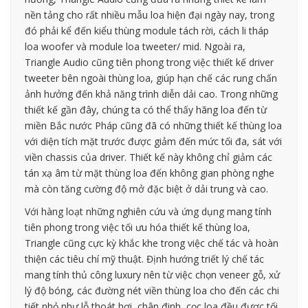
nền tảng cho rất nhiều mẫu loa hiện đại ngày nay, trong
đó phải kể đến kiểu thùng module tách rời, cách li tháp
loa woofer và module loa tweeter/ mid. Ngoài ra,
Triangle Audio cũng tiên phong trong việc thiết kế driver
tweeter bên ngoài thùng loa, giúp hạn chế các rung chấn
ảnh hưởng đến khả năng trình diễn dải cao. Trong những
thiết kế gần đây, chúng ta có thể thấy hãng loa đến từ
miền Bắc nước Pháp cũng đã có những thiết kế thùng loa
với diện tích mặt trước được giảm đến mức tối đa, sát với
viền chassis của driver. Thiết kế này không chỉ giảm các
tán xạ âm từ mặt thùng loa đến không gian phòng nghe
mà còn tăng cường độ mở đặc biệt ở dải trung và cao.
Với hàng loạt những nghiên cứu và ứng dụng mang tính
tiên phong trong việc tối ưu hóa thiết kế thùng loa,
Triangle cũng cực kỳ khắc khe trong việc chế tác và hoàn
thiện các tiêu chí mỹ thuật. Định hướng triết lý chế tác
mang tính thủ công luxury nên từ việc chọn veneer gỗ, xử
lý độ bóng, các đường nét viền thùng loa cho đến các chi
tiết nhỏ như lỗ thoát hơi, chân đinh, cọc loa đều được tối