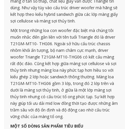
màng ở tần số thấp, chất liệu giấy vẫn được Triangle tin
dùng. Như vậy tùy vào cấu trúc driver woofer mà hãng sẽ
kết hợp theo kiểu hybrid sandwich giữa các lớp màng giấy
sợi cellulose và màng sợi thủy tinh.
Một trong những loa con woofer đặc biệt mà chúng tôi
muốn nhắc đến gắn liền với tên tuổi Triangle đó là driver
T21GM-MT10- THG06. Ngoài sở hữu cấu trúc chassis
nhôm khối ấn tượng, bộ nam châm cực mạnh, driver
woofer Triangle T21GM-MT10-THG06 có kết cấu màng
rất độc đáo. Cũng kết hợp giữa màng sợi cellulose và sợi
thủy tinh nhưng màng loa này phức tạp hơn hiều so với
kiểu ghép 2 lớp hoặc sandwich thông thường. Màng loa
T21GM-MT10-THG06 gồm 3 lớp, trong đó 2 lớp trên và
dưới là màng sợi thủy tinh, ở giữa là một lớp màng sợi
thủy tinh nhưng có cấu trúc tổ ong phức tạp. Sự kết hợp
này giúp tối ưu dải mid low đồng thời tạo được những âm
trầm sâu với độ ổn định và độ động cao nhờ cấu trúc
vững chắc của màng tổ ong.
MỘT SỐ DÒNG SẢN PHẨM TIÊU BIỂU