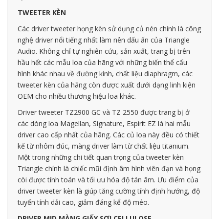
TWEETER KÈN
Các driver tweeter họng kèn sử dụng củ nén chính là công
nghệ driver nổi tiếng nhất làm nên dấu ấn của Triangle
Audio. Không chỉ tự nghiên cứu, sản xuất, trang bị trên
hầu hết các mẫu loa của hãng với những biến thể cấu
hình khác nhau về đường kính, chất liệu diaphragm, các
tweeter kèn của hãng còn được xuất dưới dạng linh kiện
OEM cho nhiều thương hiệu loa khác.
Driver tweeter TZ2900 GC và TZ 2550 được trang bị ở
các dòng loa Magellan, Signature, Espirit EZ là hai mẫu
driver cao cấp nhất của hãng. Các củ loa này đều có thiết
kế từ nhôm đúc, màng driver làm từ chất liệu titanium.
Một trong những chi tiết quan trọng của tweeter kèn
Triangle chính là chiếc mũi định âm hình viên đạn và họng
còi được tính toán và tối ưu hóa độ tán âm. Ưu điểm của
driver tweeter kèn là giúp tăng cường tính định hướng, độ
tuyến tính dải cao, giảm đáng kể độ méo.
DRIVER MID MÀNG GIẤY SỢI CELLULOSE