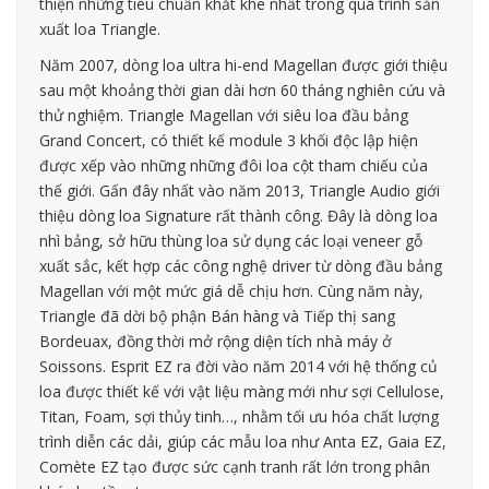
thiện những tiêu chuẩn khắt khe nhất trong quá trình sản
xuất loa Triangle.
Năm 2007, dòng loa ultra hi-end Magellan được giới thiệu
sau một khoảng thời gian dài hơn 60 tháng nghiên cứu và
thử nghiệm. Triangle Magellan với siêu loa đầu bảng
Grand Concert, có thiết kế module 3 khối độc lập hiện
được xếp vào những những đôi loa cột tham chiếu của
thế giới. Gấn đây nhất vào năm 2013, Triangle Audio giới
thiệu dòng loa Signature rất thành công. Đây là dòng loa
nhì bảng, sở hữu thùng loa sử dụng các loại veneer gỗ
xuất sắc, kết hợp các công nghệ driver từ dòng đầu bảng
Magellan với một mức giá dễ chịu hơn. Cùng năm này,
Triangle đã dời bộ phận Bán hàng và Tiếp thị sang
Bordeuax, đồng thời mở rộng diện tích nhà máy ở
Soissons. Esprit EZ ra đời vào năm 2014 với hệ thống củ
loa được thiết kế với vật liệu màng mới như sợi Cellulose,
Titan, Foam, sợi thủy tinh…, nhằm tối ưu hóa chất lượng
trình diễn các dải, giúp các mẫu loa như Anta EZ, Gaia EZ,
Comète EZ tạo được sức cạnh tranh rất lớn trong phân