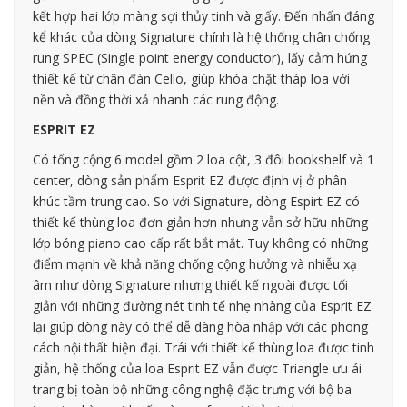
kết hợp hai lớp màng sợi thủy tinh và giấy. Đến nhấn đáng
kể khác của dòng Signature chính là hệ thống chân chống
rung SPEC (Single point energy conductor), lấy cảm hứng
thiết kế từ chân đàn Cello, giúp khóa chặt tháp loa với
nền và đồng thời xả nhanh các rung động.
ESPRIT EZ
Có tổng cộng 6 model gồm 2 loa cột, 3 đôi bookshelf và 1
center, dòng sản phẩm Esprit EZ được định vị ở phân
khúc tầm trung cao. So với Signature, dòng Espirt EZ có
thiết kế thùng loa đơn giản hơn nhưng vẫn sở hữu những
lớp bóng piano cao cấp rất bắt mắt. Tuy không có những
điểm mạnh về khả năng chống cộng hưởng và nhiễu xạ
âm như dòng Signature nhưng thiết kế ngoài được tối
giản với những đường nét tinh tế nhẹ nhàng của Esprit EZ
lại giúp dòng này có thể dễ dàng hòa nhập với các phong
cách nội thất hiện đại. Trái với thiết kế thùng loa được tinh
giản, hệ thống của loa Esprit EZ vẫn được Triangle ưu ái
trang bị toàn bộ những công nghệ đặc trưng với bộ ba