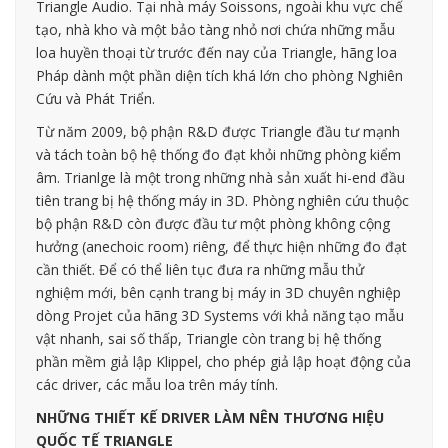
Triangle Audio. Tại nhà máy Soissons, ngoài khu vực chế
tạo, nhà kho và một bảo tàng nhỏ nơi chứa những mẫu
loa huyền thoại từ trước đến nay của Triangle, hãng loa
Pháp dành một phần diện tích khá lớn cho phòng Nghiên
Cứu và Phát Triển.
Từ năm 2009, bộ phận R&D được Triangle đầu tư mạnh
và tách toàn bộ hệ thống đo đạt khỏi những phòng kiểm
âm. Trianlge là một trong những nhà sản xuất hi-end đầu
tiên trang bị hệ thống máy in 3D. Phòng nghiên cứu thuộc
bộ phận R&D còn được đầu tư một phòng không cộng
hưởng (anechoic room) riêng, để thực hiện những đo đạt
cần thiết. Để có thể liên tục đưa ra những mẫu thử
nghiệm mới, bên cạnh trang bị máy in 3D chuyên nghiệp
dòng Projet của hãng 3D Systems với khả năng tạo mẫu
vật nhanh, sai số thấp, Triangle còn trang bị hệ thống
phần mềm giả lập Klippel, cho phép giả lập hoạt động của
các driver, các mẫu loa trên máy tính.
NHỮNG THIẾT KẾ DRIVER LÀM NÊN THƯƠNG HIỆU
QUỐC TẾ TRIANGLE