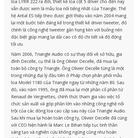
loa LYRR 222 ra đời, thiết kế loa cột 5 driver cho đến nay
vẫn được xem là mẫu loa nổi tiếng nhất của Triangle. Thế
hệ Antal ES tiếp theo được giới thiệu vào năm 2004 mang
lại một bước tiến đáng kể trong thiết kế driver tweeter, đó
chính là công nghệ tweeter găn họng kèn với buồng nén
đặc biệt giúp mang lại dải cao có độ chi tiết và độ động
tối ưu.
Năm 2006, Triangle Audio có sự thay đổi về sở hữu, gia
đình Decelle, cụ thể là ông Olivier Decelle, đã mua lại
toàn bộ công ty Triangle. Ông Olivier Decelle từng là một
trong những đại lý đầu tiên ở Pháp chọn phân phối mẫu
loa Model 1180 của Triangle ngay từ những năm 80. Sau
đó, vào năm 1995, ông đã mua lại một phần cổ phần từ
Renaud de Vergnettes, chính thức tham gia vào việc tổ
chức sản xuất và góp phần lớn vào những công nghệ nổi
trội của các dòng loa cao cấp sau này của Triangle Audio.
Sau khi mua lại hoàn toàn công ty, Olivier Decelle đã cùng
với CEO hiện hành là Marc Le Bihan tiếp tục tinh thần
sáng tạo và nghiên cứu không ngừng cũng như hoàn