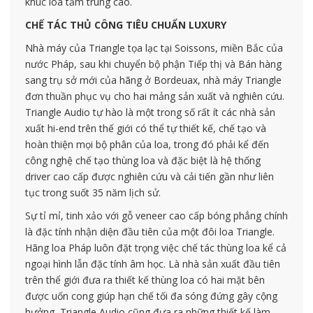
khúc loa tầm trung cao.
CHẾ TÁC THỦ CÔNG TIÊU CHUẨN LUXURY
Nhà máy của Triangle tọa lạc tại Soissons, miền Bắc của
nước Pháp, sau khi chuyển bộ phận Tiếp thị và Bán hàng
sang trụ sở mới của hãng ở Bordeuax, nhà máy Triangle
đơn thuần phục vụ cho hai mảng sản xuất và nghiên cứu.
Triangle Audio tự hào là một trong số rất ít các nhà sản
xuất hi-end trên thế giới có thể tự thiết kế, chế tạo và
hoàn thiện mọi bộ phân của loa, trong đó phải kể đến
công nghệ chế tạo thùng loa và đặc biệt là hệ thống
driver cao cấp được nghiên cứu và cải tiến gần như liên
tục trong suốt 35 năm lịch sử.
Sự tỉ mỉ, tinh xảo với gỗ veneer cao cấp bóng phẳng chính
là đặc tính nhận diện đầu tiên của một đôi loa Triangle.
Hãng loa Pháp luôn đặt trọng việc chế tác thùng loa kể cả
ngoại hình lẫn đặc tính âm học. Là nhà sản xuất đầu tiên
trên thể giới đưa ra thiết kế thùng loa có hai mặt bên
được uốn cong giúp hạn chế tối đa sóng đứng gây cộng
hưởng, Triangle Audio cũng đưa ra những thiết kế làm