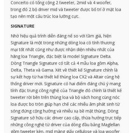
Concerto có tổng cộng 2 tweeter, 2mid và 4 woofer,
trong đó 2 bộ driver mid và tweeter được bố trí ở mặt loa
tạo nên một cấu trúc loa lưỡng cực.
SIGNATURE
Nhờ hiệu quả trình diễn đáng nể so với tầm giá, hiện
Signature là một trong những dòng loa có tính thương
mại tốt nhất cũng như được nhận diện nhiều nhất của
hãng loa Triangle, đặc biệt là model Signature Delta.
Dòng Triangle Signature có tất cả 4 mẫu loa gồm Alpha,
Delta, Theta và Gama. Xét về thiết kế Signature chính là
sự kết hợp từ hai thiết kế thùng loa CX2 và Altair cùng hệ
thống driver mới. Signature có hai điểm đáng chú ý mang
tính đặc trưng công nghệ của Triangle đó chính là thiết kế
tweeter rời bên trên thùng loa và bộ vách hong cùng nóc
loa được bo tròn giúp hạn chế các nhiễu âm phát sinh từ
sóng đứng cộng hưởng và nhiễu xạ bề mặt thùng. Dòng
Signature sở hữu các driver cao cấp, thừa hưởng trực tiếp
những công nghệ từ driver của dòng đầu bảng Maglellan
gồm tweeter kèn, mid màng giấy cellulose và loa woofer