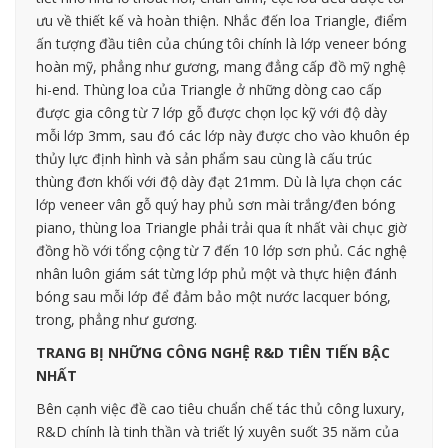
ưu về thiết kế và hoàn thiện. Nhắc đến loa Triangle, điểm
ấn tượng đầu tiên của chúng tôi chính là lớp veneer bóng
hoàn mỹ, phẳng như gương, mang đẳng cấp đồ mỹ nghệ
hi-end. Thùng loa của Triangle ở những dòng cao cấp
được gia công từ 7 lớp gỗ được chọn lọc kỹ với độ dày
mỗi lớp 3mm, sau đó các lớp này được cho vào khuôn ép
thủy lực định hình và sản phẩm sau cùng là cấu trúc
thùng đơn khối với độ dày đạt 21mm. Dù là lựa chọn các
lớp veneer vân gỗ quý hay phủ sơn mài trắng/đen bóng
piano, thùng loa Triangle phải trải qua ít nhất vài chục giờ
đồng hồ với tổng cộng từ 7 đến 10 lớp sơn phủ. Các nghệ
nhân luôn giám sát từng lớp phủ một và thực hiện đánh
bóng sau mỗi lớp để đảm bảo một nước lacquer bóng,
trong, phẳng như gương.
TRANG BỊ NHỮNG CÔNG NGHỆ R&D TIÊN TIẾN BẬC
NHẤT
Bên cạnh việc đề cao tiêu chuẩn chế tác thủ công luxury,
R&D chính là tinh thần và triết lý xuyên suốt 35 năm của