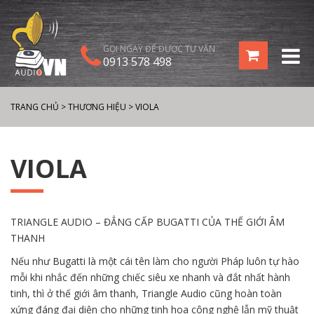
GỌI NGAY ĐỂ ĐƯỢC TƯ VẤN
0913 578 498
TRANG CHỦ
>
THƯƠNG HIỆU
>
VIOLA
VIOLA
TRIANGLE AUDIO – ĐẲNG CẤP BUGATTI CỦA THẾ GIỚI ÂM
THANH
Nếu như Bugatti là một cái tên làm cho người Pháp luôn tự hào
mỗi khi nhắc đến những chiếc siêu xe nhanh và đắt nhất hành
tinh, thì ở thế giới âm thanh, Triangle Audio cũng hoàn toàn
xứng đáng đại diện cho những tinh hoa công nghệ lẫn mỹ thuật