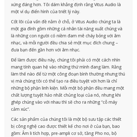
xứng đáng hơn. Tôi dám khẳng định rằng Vitus Audio là
một ví dụ điển hình của triết lý này.
Cốt lõi của vấn đề nằm ở chỗ, ở Vitus Audio chúng ta là
một gia đình gồm những cá nhân tài năng xuất chúng và
là những con người có niềm đam mê cháy bỏng với âm
nhạc, và mỗi người đều chia sẻ một mục đích chung –
đưa bạn đến gần hơn với âm nhạc.
Để làm được điều này, chúng tôi phải có một cách nhìn
mang tính quan hệ vào những thứ mình đang làm. Rằng
làm thế nào để từ một công đoạn bình thường nhưng thú
vị mà chúng tôi có thể tạo ra điều tuyệt vời hơn là chỉ
những bộ phận linh kiện. Mỗi một bộ phận đều mang một
chất lượng tuyệt hảo nhất chủng loại của nó, nhưng khi
ghép chúng vào với nhau thì sẽ cho ra những “cỗ máy
cảm xúc”.
Các sản phẩm của chúng tôi là một bộ sưu tập các thiết
bị công nghệ cao được thiết kế cho nơi ở của bạn, bao
gồm: Âm li tích hợp, pre-ampli cơ sở, tầng Pho no, bộ