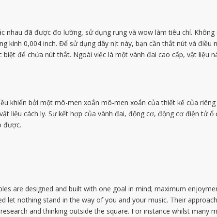
hác nhau đã được đo lường, sử dụng rung và wow làm tiêu chí. Không 
ng kính 0,004 inch. Để sử dụng dây nịt này, bạn cần thắt nút và điều
biệt để chứa nút thắt. Ngoài việc là một vành đai cao cấp, vật liệu n
iều khiển bởi một mô-men xoắn mô-men xoắn của thiết kế của riêng 
 liệu cách ly. Sự kết hợp của vành đai, động cơ, động cơ điện tử ổ đ
o được.
es are designed and built with one goal in mind; maximum enjoyment
d let nothing stand in the way of you and your music. Their approach,
 research and thinking outside the square. For instance whilst many m