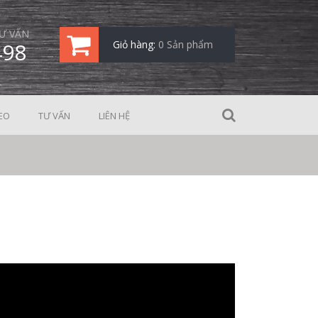
Ư VẤN
498
Giỏ hàng:
0 Sản phẩm
EO
TƯ VẤN
LIÊN HỆ