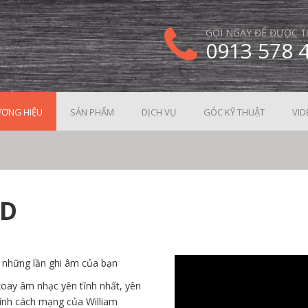
GỌI NGAY ĐỂ ĐƯỢC T
0913 578 
ƠNG HIỆU
SẢN PHẨM
DỊCH VỤ
GÓC KỸ THUẬT
VID
AD
những lần ghi âm của bạn
xoay âm nhạc yên tĩnh nhất, yên
tính cách mạng của William