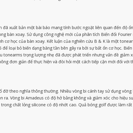
ã xuất bản một bài báo mang tính bước ngoặt liên quan đến độ ổn 
ng bàn xoay. Sử dụng công nghệ mới của phân tích Biến đổi Fourier 
h cơ học của bàn xoay. Kết luận của nghiên cứu B & K là một tonear
để loại bỏ biến dạng băng tần bên gây ra bởi sự bất ổn cơ học. Biến 
iều tonearms trọng lượng nhẹ đã được phát triển nhưng vấn đề giảm x
ng đơn giản để thực hiện và đòi hỏi một cách tiếp cận mới đối với th
 đỡ theo nghĩa thông thường. Nhiều vòng bi cánh tay sử dụng vòng 
diễn ra. Vòng bi Amadeus có độ hở bằng không và giảm xóc cho hiệu su
rong chất lỏng silicone có độ nhớt cao. Quả bóng golf được làm rất