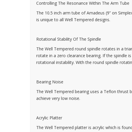
Controlling The Resonance Within The Arm Tube
The 10.5 inch arm tube of Amadeus (9” on Simplex) 
is unique to all Well Tempered designs.
Rotational Stability Of The Spindle
The Well Tempered round spindle rotates in a trian
rotate in a zero clearance bearing. If the spindle 
rotational instability. With the round spindle rotat
Bearing Noise
The Well Tempered bearing uses a Teflon thrust bea
achieve very low noise.
Acrylic Platter
The Well Tempered platter is acrylic which is found 