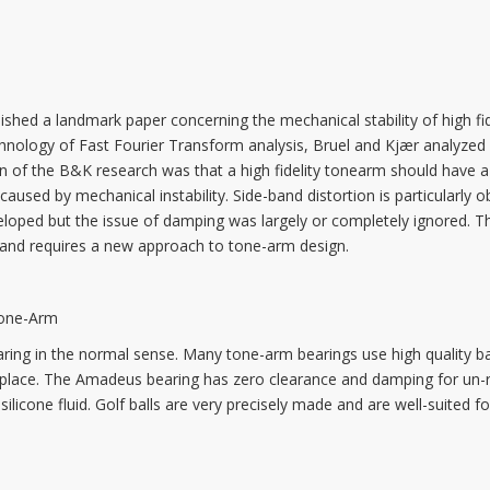
ed a landmark paper concerning the mechanical stability of high fide
hnology of Fast Fourier Transform analysis, Bruel and Kjær analyzed
sion of the B&K research was that a high fidelity tonearm should hav
caused by mechanical instability. Side-band distortion is particularly 
oped but the issue of damping was largely or completely ignored. The
 and requires a new approach to tone-arm design.
Tone-Arm
ng in the normal sense. Many tone-arm bearings use high quality bal
es place. The Amadeus bearing has zero clearance and damping for un-
y silicone fluid. Golf balls are very precisely made and are well-suited 