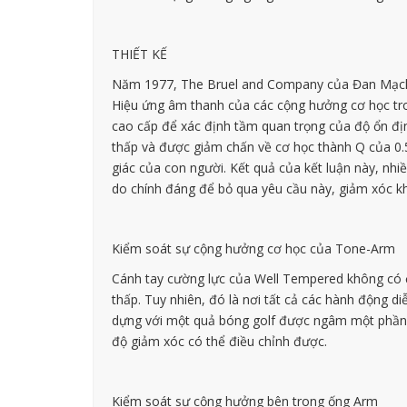
THIẾT KẾ
Năm 1977, The Bruel and Company của Đan Mạch đ
Hiệu ứng âm thanh của các cộng hưởng cơ học tro
cao cấp để xác định tầm quan trọng của độ ổn địn
thấp và được giảm chấn về cơ học thành Q của 0.5 
giác của con người. Kết quả của kết luận này, nh
do chính đáng để bỏ qua yêu cầu này, giảm xóc khô
Kiểm soát sự cộng hưởng cơ học của Tone-Arm
Cánh tay cường lực của Well Tempered không có ổ
thấp. Tuy nhiên, đó là nơi tất cả các hành động 
dựng với một quả bóng golf được ngâm một phần t
độ giảm xóc có thể điều chỉnh được.
Kiểm soát sự cộng hưởng bên trong ống Arm