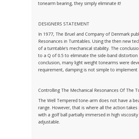
tonearm bearing, they simply eliminate it!
DESIGNERS STATEMENT
In 1977, The Bruel and Company of Denmark publish
Resonances in Turntables. Using the then new tec
of a turntable’s mechanical stability. The conclu
to a Q of 0.5 to eliminate the side-band distortion 
conclusion, many light weight tonearms were devel
requirement, damping is not simple to implement
Controlling The Mechanical Resonances Of The 
The Well Tempered tone-arm does not have a beari
range. However, that is where all the action tak
with a golf ball partially immersed in high viscosit
adjustable.