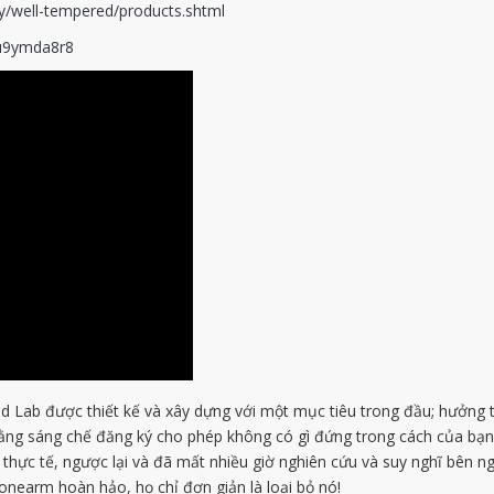
ry/well-tempered/products.shtml
iu9ymda8r8
b được thiết kế và xây dựng với một mục tiêu trong đầu; hưởng th
 bằng sáng chế đăng ký cho phép không có gì đứng trong cách của bạ
 thực tế, ngược lại và đã mất nhiều giờ nghiên cứu và suy nghĩ bên ng
onearm hoàn hảo, họ chỉ đơn giản là loại bỏ nó!