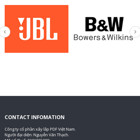
CONTACT INFOMATION
Công ty cổ phần xây lắp PDF Việt Nam.
Người đại diện: Nguyễn Văn Thạch.