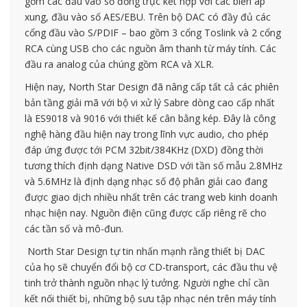
gồm các đầu vào số đồng trục kết hợp với các biến áp
xung, đầu vào số AES/EBU. Trên bộ DAC có đầy đủ các
cổng đầu vào S/PDIF – bao gồm 3 cổng Toslink và 2 cổng
RCA cùng USB cho các nguồn âm thanh từ máy tính. Các
đầu ra analog của chúng gồm RCA và XLR.
Hiện nay, North Star Design đã nâng cấp tất cả các phiên
bản tầng giải mã với bộ vi xử lý Sabre dòng cao cấp nhất
là ES9018 và 9016 với thiết kế cân bằng kép. Đây là công
nghệ hàng đầu hiện nay trong lĩnh vực audio, cho phép
đáp ứng được tới PCM 32bit/384KHz (DXD) đồng thời
tương thích định dạng Native DSD với tần số mẫu 2.8MHz
và 5.6MHz là định dạng nhạc số độ phân giải cao đang
được giao dịch nhiều nhất trên các trang web kinh doanh
nhạc hiện nay. Nguồn điện cũng được cấp riêng rẽ cho
các tần số và mô-đun.
North Star Design tự tin nhấn mạnh rằng thiết bị DAC
của họ sẽ chuyển đổi bộ cơ CD-transport, các đầu thu vệ
tinh trở thành nguồn nhạc lý tưởng. Người nghe chỉ cần
kết nối thiết bị, những bộ sưu tập nhạc nén trên máy tính