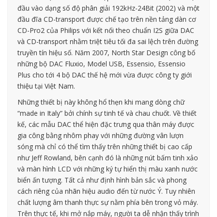
đầu vào dạng số độ phân giải 192kHz-24Bit (2002) và một
đầu đĩa CD-transport được chế tạo trên nền tảng dàn cơ
CD-Pro2 của Philips với kết nối theo chuẩn I2S giữa DAC
và CD-transport nhằm triệt tiêu tối đa sai lệch trên đường
truyền tín hiệu số. Năm 2007, North Star Design công bố
những bộ DAC Fluxio, Model USB, Essensio, Essensio
Plus cho tới 4 bộ DAC thế hệ mới vừa được công ty giới
thiệu tại Việt Nam.
Những thiết bị này không hổ thẹn khi mang dòng chữ
“made in Italy” bởi chính sự tinh tế và chau chuốt. Về thiết
kế, các mẫu DAC thể hiện đặc trưng qua thân máy được
gia công bằng nhôm phay với những đường vân lượn
sóng mà chỉ có thể tìm thấy trên những thiết bị cao cấp
như Jeff Rowland, bên cạnh đó là những nút bấm tinh xảo
và màn hình LCD với những ký tự hiển thị màu xanh nước
biển ấn tượng. Tất cả như định hình bản sắc và phong
cách riêng của nhãn hiệu audio đến từ nước Ý. Tuy nhiên
chất lượng âm thanh thực sự nằm phía bên trong vỏ máy.
Trên thực tế, khi mở nắp máy, người ta dễ nhận thấy trình