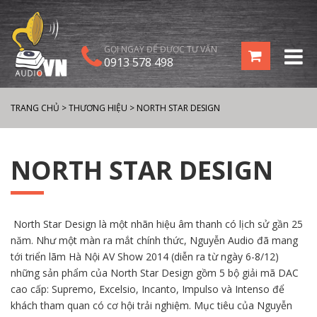
GỌI NGAY ĐỂ ĐƯỢC TƯ VẤN
0913 578 498
TRANG CHỦ
>
THƯƠNG HIỆU
>
NORTH STAR DESIGN
NORTH STAR DESIGN
North Star Design là một nhãn hiệu âm thanh có lịch sử gần 25
năm. Như một màn ra mắt chính thức, Nguyễn Audio đã mang
tới triển lãm Hà Nội AV Show 2014 (diễn ra từ ngày 6-8/12)
những sản phẩm của North Star Design gồm 5 bộ giải mã DAC
cao cấp: Supremo, Excelsio, Incanto, Impulso và Intenso để
khách tham quan có cơ hội trải nghiệm. Mục tiêu của Nguyễn