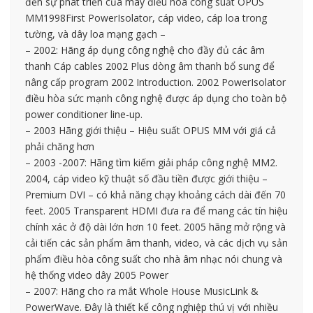
đến sự phát triển của máy điều hòa công suất OPUS
MM1998First PowerIsolator, cáp video, cáp loa trong
tường, và dây loa mạng gạch –
– 2002: Hãng áp dụng công nghệ cho đầy đủ các âm
thanh Cáp cables 2002 Plus dòng âm thanh bổ sung để
nâng cấp program 2002 Introduction. 2002 PowerIsolator
điều hòa sức mạnh công nghệ được áp dụng cho toàn bộ
power conditioner line-up.
– 2003 Hãng giới thiệu – Hiệu suất OPUS MM với giá cả
phải chăng hơn
– 2003 -2007: Hãng tìm kiếm giải pháp công nghệ MM2.
2004, cáp video kỹ thuật số đầu tiền được giới thiệu –
Premium DVI – có khả năng chạy khoảng cách dài đến 70
feet. 2005 Transparent HDMI đưa ra để mang các tín hiệu
chính xác ở độ dài lớn hơn 10 feet. 2005 hãng mở rộng và
cải tiến các sản phẩm âm thanh, video, và các dịch vụ sản
phẩm điều hòa công suất cho nhà âm nhạc nói chung và
hệ thống video dây 2005 Power
– 2007: Hãng cho ra mắt Whole House MusicLink &
PowerWave. Đây là thiết kế công nghiệp thú vị với nhiều