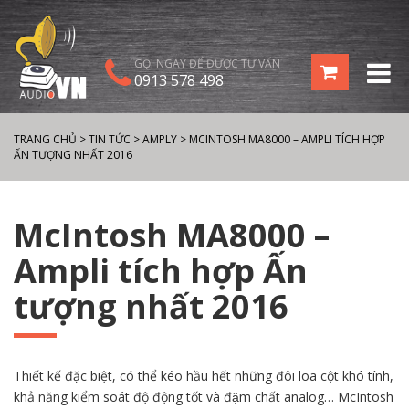
GỌI NGAY ĐỂ ĐƯỢC TƯ VẤN
0913 578 498
TRANG CHỦ
>
TIN TỨC
>
AMPLY
>
MCINTOSH MA8000 – AMPLI TÍCH HỢP
ẤN TƯỢNG NHẤT 2016
McIntosh MA8000 –
Ampli tích hợp Ấn
tượng nhất 2016
Thiết kế đặc biệt, có thể kéo hầu hết những đôi loa cột khó tính,
khả năng kiểm soát độ động tốt và đậm chất analog… McIntosh