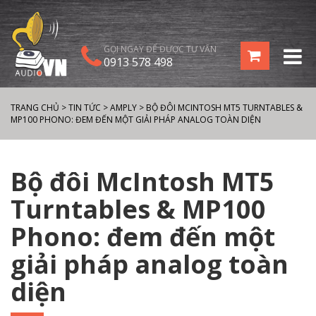
GỌI NGAY ĐỂ ĐƯỢC TƯ VẤN
0913 578 498
TRANG CHỦ
>
TIN TỨC
>
AMPLY
>
BỘ ĐÔI MCINTOSH MT5 TURNTABLES &
MP100 PHONO: ĐEM ĐẾN MỘT GIẢI PHÁP ANALOG TOÀN DIỆN
Bộ đôi McIntosh MT5
Turntables & MP100
Phono: đem đến một
giải pháp analog toàn
diện