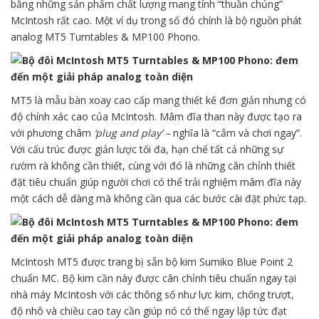
bằng những sản phẩm chất lượng mang tính “thuần chủng”
McIntosh rất cao. Một ví dụ trong số đó chính là bộ nguồn phát
analog MT5 Turntables & MP100 Phono.
MT5 là mẫu bàn xoay cao cấp mang thiết kế đơn giản nhưng có
độ chính xác cao của McIntosh. Mâm đĩa than này được tạo ra
với phương châm
‘plug and play’ –
nghĩa là “cắm và chơi ngay”.
Với cấu trúc được giản lược tối đa, hạn chế tất cả những sự
rườm rà không cần thiết, cùng với đó là những cân chỉnh thiết
đặt tiêu chuẩn giúp người chơi có thể trải nghiệm mâm đĩa này
một cách dễ dàng mà không cần qua các bước cài đặt phức tạp.
McIntosh MT5 được trang bị sẵn bộ kim Sumiko Blue Point 2
chuẩn MC. Bộ kim cần này được cân chỉnh tiêu chuẩn ngay tại
nhà máy McIntosh với các thông số như lực kim, chống trượt,
độ nhô và chiều cao tay cần giúp nó có thể ngay lập tức đạt