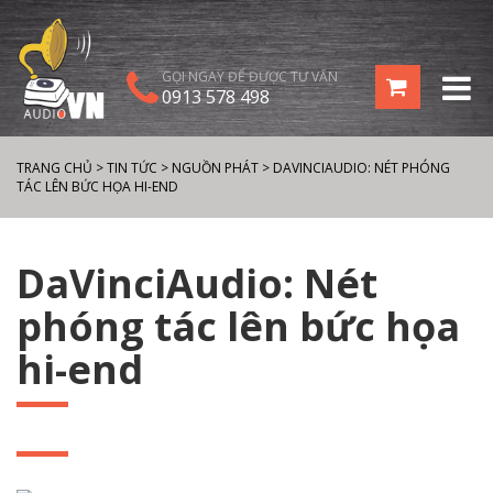
GỌI NGAY ĐỂ ĐƯỢC TƯ VẤN
0913 578 498
TRANG CHỦ
>
TIN TỨC
>
NGUỒN PHÁT
>
DAVINCIAUDIO: NÉT PHÓNG
TÁC LÊN BỨC HỌA HI-END
DaVinciAudio: Nét
phóng tác lên bức họa
hi-end