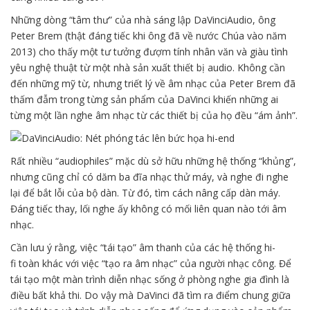
Những dòng “tâm thư” của nhà sáng lập DaVinciAudio, ông
Peter Brem (thật đáng tiếc khi ông đã về nước Chúa vào năm
2013) cho thấy một tư tưởng đượm tính nhân văn và giàu tình
yêu nghệ thuật từ một nhà sản xuất thiết bị audio. Không cần
đến những mỹ từ, nhưng triết lý về âm nhạc của Peter Brem đã
thấm đẫm trong từng sản phẩm của DaVinci khiến những ai
từng một lần nghe âm nhạc từ các thiết bị của họ đều “ám ảnh”.
Rất nhiều “audiophiles” mặc dù sở hữu những hệ thống “khủng”,
nhưng cũng chỉ có dăm ba đĩa nhạc thử máy, và nghe đi nghe
lại để bắt lỗi của bộ dàn. Từ đó, tìm cách nâng cấp dàn máy.
Đáng tiếc thay, lối nghe ấy không có mối liên quan nào tới âm
nhạc.
Cần lưu ý rằng, việc “tái tạo” âm thanh của các hệ thống hi-
fi toàn khác với việc “tạo ra âm nhạc” của người nhạc công. Để
tái tạo một màn trình diễn nhạc sống ở phòng nghe gia đình là
điều bất khả thi. Do vậy mà DaVinci đã tìm ra điểm chung giữa