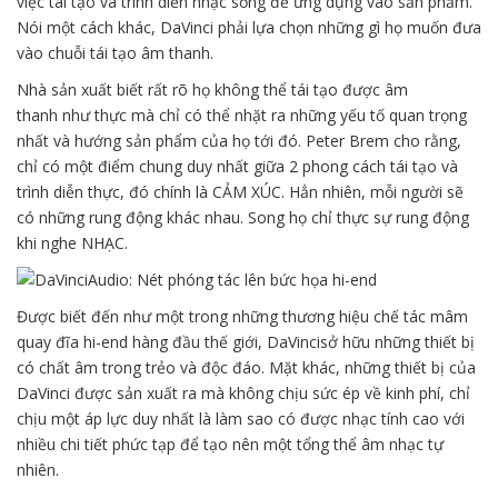
việc tái tạo và trình diễn nhạc sống để ứng dụng vào sản phẩm.
Nói một cách khác, DaVinci phải lựa chọn những gì họ muốn đưa
vào chuỗi tái tạo âm thanh.
Nhà sản xuất biết rất rõ họ không thể tái tạo được âm
thanh như thực mà chỉ có thể nhặt ra những yếu tố quan trọng
nhất và hướng sản phẩm của họ tới đó. Peter Brem cho rằng,
chỉ có một điểm chung duy nhất giữa 2 phong cách tái tạo và
trình diễn thực, đó chính là CẢM XÚC. Hẳn nhiên, mỗi người sẽ
có những rung động khác nhau. Song họ chỉ thực sự rung động
khi nghe NHẠC.
Được biết đến như một trong những thương hiệu chế tác mâm
quay đĩa hi-end hàng đầu thế giới, DaVincisở hữu những thiết bị
có chất âm trong trẻo và độc đáo. Mặt khác, những thiết bị của
DaVinci được sản xuất ra mà không chịu sức ép về kinh phí, chỉ
chịu một áp lực duy nhất là làm sao có được nhạc tính cao với
nhiều chi tiết phức tạp để tạo nên một tổng thể âm nhạc tự
nhiên.