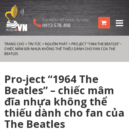
GỌI NGAY ĐỂ ĐƯỢC TƯ VẤN
0913 578 498
TRANG CHỦ
>
TIN TỨC
>
NGUỒN PHÁT
>
PRO-JECT “1964 THE BEATLES” –
CHIẾC MÂM ĐĨA NHỰA KHÔNG THỂ THIẾU DÀNH CHO FAN CỦA THE
BEATLES
Pro-ject “1964 The
Beatles” – chiếc mâm
đĩa nhựa không thể
thiếu dành cho fan của
The Beatles