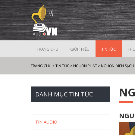
TRANG CHỦ
GIỚI THIỆU
TIN TỨC
THƯ
TRANG CHỦ
>
TIN TỨC
>
NGUỒN PHÁT
>
NGUỒN ĐIỆN SẠCH
NG
DANH MỤC TIN TỨC
NGU
TIN AUDIO