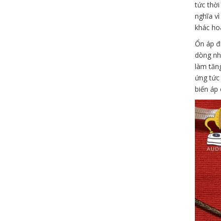
tức thời
nghĩa v
khác ho
Ổn áp đi
dòng nhỏ
làm tăng
ứng tức 
biến áp 