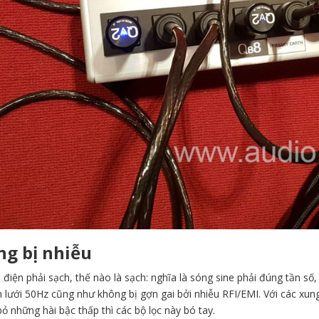
g bị nhiễu
 điện phải sạch, thế nào là sạch: nghĩa là sóng sine phải đúng tần s
 lưới 50Hz cũng như không bị gợn gai bởi nhiễu RFI/EMI. Với các xun
bỏ những hài bậc thấp thì các bộ lọc này bó tay.