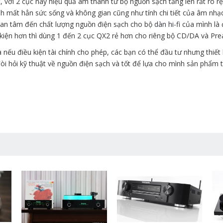
 với 2 cục này hiệu quả âm thanh từ bộ nguồn sạch tăng lên rất rõ rệ
 mất hẳn sức sống và không gian cũng như tính chi tiết của âm nhạc. Đ
an tâm đến chất lượng nguồn điện sạch cho bộ
dàn hi-fi
của mình là 
kiện hơn thì dùng 1 đến 2 cục QX2 rẻ hơn cho riêng bộ CD/DA và Pream
 nếu điều kiện tài chính cho phép, các bạn có thể đầu tư nhưng thiế
i hỏi kỹ thuật về nguồn điện sạch và tốt để lựa cho mình sản phẩm t