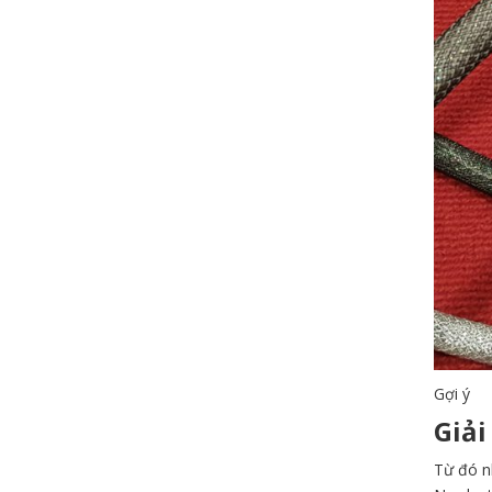
Gợi ý
Giải
Từ đó nh