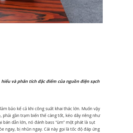
ìm hiểu và phân tích đặc điểm của nguồn điện sạch
đảm bảo kể cả khi công suất khai thác lớn. Muốn vậy
to, phải gần trạm biến thế càng tốt, kéo dây riêng như
oại bán dẫn lớn, nó đánh bass “ùm” một phát là sụt
òe ngay, bị nhũn ngay. Cái này gọi là tốc độ đáp ứng