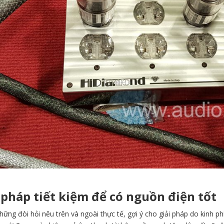
 pháp tiết kiệm để có nguồn điện tốt
ững đòi hỏi nêu trên và ngoài thực tế, gợi ý cho giải pháp do kinh ph