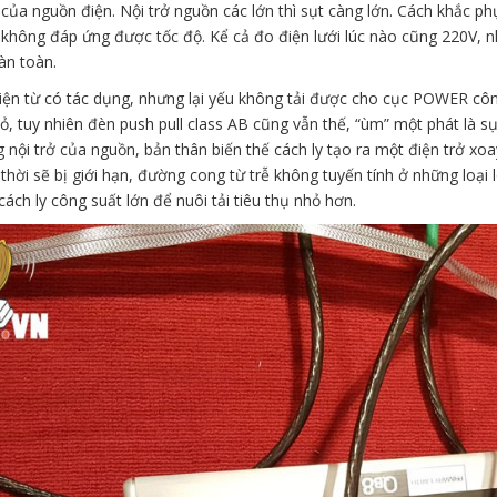
 của nguồn điện. Nội trở nguồn các lớn thì sụt càng lớn. Cách khắc phụ
ì không đáp ứng được tốc độ. Kể cả đo điện lưới lúc nào cũng 220V,
àn toàn.
ện từ có tác dụng, nhưng lại yếu không tải được cho cục POWER công 
, tuy nhiên đèn push pull class AB cũng vẫn thế, “ùm” một phát là sụt 
 nội trở của nguồn, bản thân biến thế cách ly tạo ra một điện trở x
thời sẽ bị giới hạn, đường cong từ trễ không tuyến tính ở những loại lõ
cách ly công suất lớn để nuôi tải tiêu thụ nhỏ hơn.