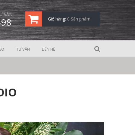
Ư VẤN
498
Giỏ hàng:
0 Sản phẩm
EO
TƯ VẤN
LIÊN HỆ
DIO