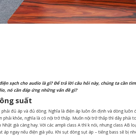
iện sạch cho audio là gì? Để trả lời câu hỏi này, chúng ta cần t
io, nó cần đáp ứng những vấn đề gì?
ông suất
 phải đủ áp và đủ dòng. Nghĩa là điện áp luôn ổn định và dòng luôn 
n phải khỏe, nghĩa là có nội trở thấp. Muốn nội trở thấp thì dây phải 
Nhật già càng hay. Với các ampli class A thì k nói, nhưng class AB l
t áp ngay nếu điện già yếu. Khi sụt dòng sụt áp – tiếng bass sẽ bị nh