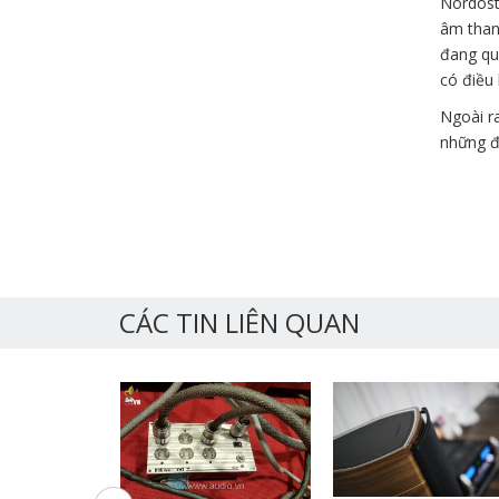
Nordost,
âm thanh
đang qu
có điều 
Ngoài ra
những đò
CÁC TIN LIÊN QUAN