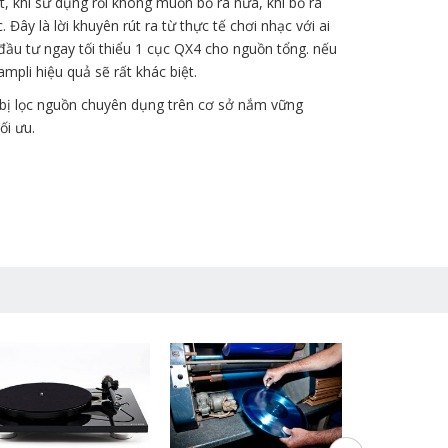
t, khi sử dụng rồi không muốn bỏ ra nữa, khi bỏ ra
ây là lời khuyên rút ra từ thực tế chơi nhạc với ai
đầu tư ngay tối thiểu 1 cục QX4 cho nguồn tổng. nếu
pli hiệu quả sẽ rất khác biệt.
t bị lọc nguồn chuyên dụng trên cơ sở nắm vững
ối ưu.