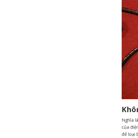
Khôn
Nghĩa là
của điện
để loại 