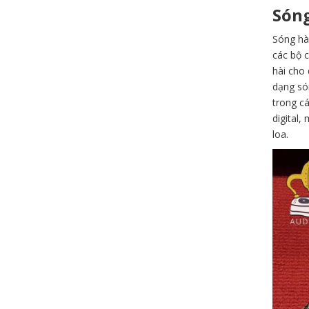
Sóng
Sóng hài
các bộ c
hài cho
dạng són
trong c
digital,
loa.