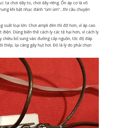
c: ta chơi dây to, chơi dây riêng. Ổn áp cơ là vô
 nhưng khi bật nhạc đánh “ùm ùm”…thì câu chuyện
suất loại lớn. Chơi ampli đèn thì đỡ hơn, vì áp cao
điện. Dùng biến thế cách ly các tệ hại hơn, vì cách ly
oay chiều bổ sung vào đường cấp nguồn, tốc độ đáp
i thép, lại càng gây hụt hơi. Đó là lý do phải chọn