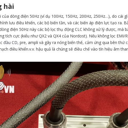
 hài
 của dòng điện 50Hz (ví dụ 100Hz, 150Hz, 200Hz, 250Hz…), do cái gì t
hỉnh lưu điều khiển, các bộ biến tần, và các biến áp điện lực tạo ra. B
 dòng điện 50Hz này các bộ lọc thụ động CLC không xử lý được, mà bắ
g tích cực (kiểu như QX2 và QX4 của Nordost). Nếu không lọc EMI/RFI
ác
đầu CD
, pre, ampli và gây ra nóng biến thế, cảm ứng qua bên thứ
 mạch điều khiển.v.v. hậu quả là chúng sẽ điều chế vào tín hiệu âm tha