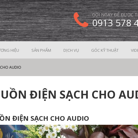
GỌI NGAY ĐỂ ĐƯỢC T
0913 578 
ƠNG HIỆU
SẢN PHẨM
DỊCH VỤ
GÓC KỸ THUẬT
VID
 CHO AUDIO
UỒN ĐIỆN SẠCH CHO AU
ỒN ĐIỆN SẠCH CHO AUDIO