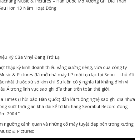
achang Music & Pictures – Hàn Quốc Mở Xưởng Ghi Đĩa Than
 Sau Hơn 13 Năm Hoạt Động
iệu Kỳ Của Vinyl Đang Trở Lại
ột thập kỷ kinh doanh thiếu vắng xưởng riêng, vừa qua công ty
usic & Pictures đã mở nhà máy LP mới tọa lạc tại Seoul – thủ đô
c nhất thuộc xứ sở kim chi. Sự kiện có ý nghĩa tái khẳng định vị
âu Á trong lĩnh vực sao ghi đĩa than trên toàn thế giới.
a Times (Thời báo Hàn Quốc) dẫn lời “Công nghệ sao ghi đĩa nhựa
ng suốt thời gian khá dài kể từ khi hãng Seorabul Record đóng
ăm 2004 ”.
m ngưỡng cảnh quan và những cổ máy tuyệt đẹp bên trong xưởng
usic & Pictures: