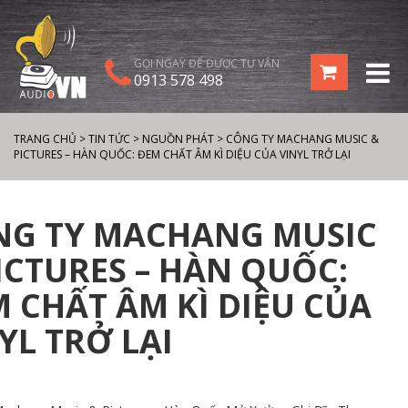
GỌI NGAY ĐỂ ĐƯỢC TƯ VẤN
0913 578 498
TRANG CHỦ
>
TIN TỨC
>
NGUỒN PHÁT
>
CÔNG TY MACHANG MUSIC &
PICTURES – HÀN QUỐC: ĐEM CHẤT ÂM KÌ DIỆU CỦA VINYL TRỞ LẠI
NG TY MACHANG MUSIC
ICTURES – HÀN QUỐC:
 CHẤT ÂM KÌ DIỆU CỦA
YL TRỞ LẠI