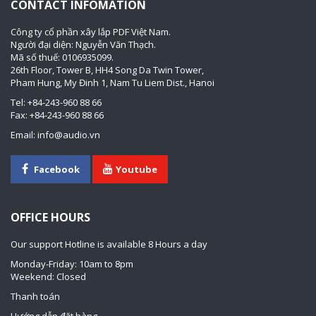
CONTACT INFOMATION
Công ty cổ phần xây lắp PDF Việt Nam.
Người đại diện: Nguyễn Văn Thạch.
Mã số thuế: 0106935099.
26th Floor, Tower B, HH4 Song Da Twin Tower,
Pham Hung, My Đinh 1, Nam Tu Liem Dist., Hanoi
Tel: +84-243-960 88 66
Fax: +84-243-960 88 66
Email: info@audio.vn
Facebook
Youtube
OFFICE HOURS
Our support Hotline is available 8 Hours a day
Monday-Friday: 10am to 8pm
Weekend: Closed
Thanh toán
Hướng dẫn đặt hàng