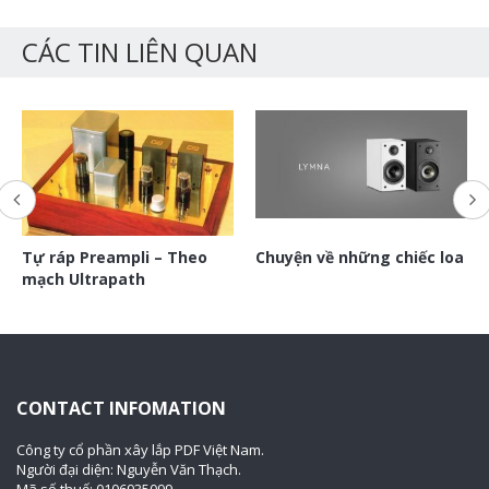
CÁC TIN LIÊN QUAN
Tự ráp Preampli – Theo
Chuyện về những chiếc loa
mạch Ultrapath
CONTACT INFOMATION
Công ty cổ phần xây lắp PDF Việt Nam.
Người đại diện: Nguyễn Văn Thạch.
Mã số thuế: 0106935099.