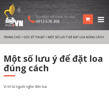
GỌI NGAY ĐỂ ĐƯỢC TƯ VẤN
0913 578 498
TRANG CHỦ
>
GÓC KỸ THUẬT
>
MỘT SỐ LƯU Ý ĐỂ ĐẶT LOA ĐÚNG CÁCH
Một số lưu ý để đặt loa
đúng cách
Vị trí từ người nghe đến loa