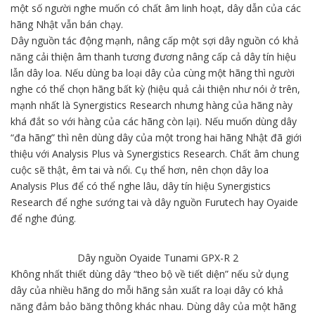
một số người nghe muốn có chất âm linh hoạt, dây dẫn của các
hãng Nhật vẫn bán chạy.
Dây nguồn tác động mạnh, nâng cấp một sợi dây nguồn có khả
năng cải thiện âm thanh tương đương nâng cấp cả dây tín hiệu
lẫn dây loa. Nếu dùng ba loại dây của cùng một hãng thì người
nghe có thể chọn hãng bất kỳ (hiệu quả cải thiện như nói ở trên,
mạnh nhất là Synergistics Research nhưng hàng của hãng này
khá đắt so với hàng của các hãng còn lại). Nếu muốn dùng dây
“đa hãng” thì nên dùng dây của một trong hai hãng Nhật đã giới
thiệu với Analysis Plus và Synergistics Research. Chất âm chung
cuộc sẽ thật, êm tai và nổi. Cụ thể hơn, nên chọn dây loa
Analysis Plus để có thể nghe lâu, dây tín hiệu Synergistics
Research để nghe sướng tai và dây nguồn Furutech hay Oyaide
để nghe đúng.
Dây nguồn Oyaide Tunami GPX-R 2
Không nhất thiết dùng dây “theo bộ về tiết diện” nếu sử dụng
dây của nhiều hãng do mỗi hãng sản xuất ra loại dây có khả
năng đảm bảo băng thông khác nhau. Dùng dây của một hãng