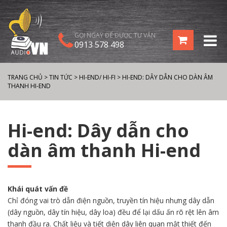
GỌI NGAY ĐỂ ĐƯỢC TƯ VẤN
0913 578 498
TRANG CHỦ
>
TIN TỨC
>
HI-END/ HI-FI
>
HI-END: DÂY DẪN CHO DÀN ÂM
THANH HI-END
Hi-end: Dây dẫn cho
dàn âm thanh Hi-end
Khái quát vấn đề
Chỉ đóng vai trò dẫn điện nguồn, truyền tín hiệu nhưng dây dẫn
(dây nguồn, dây tín hiệu, dây loa) đều để lại dấu ấn rõ rệt lên âm
thanh đầu ra. Chất liệu và tiết diện dây liên quan mật thiết đến