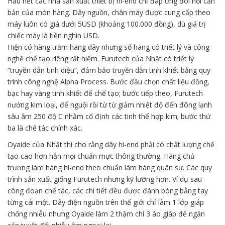
Hầu hết các nhà sản xuất thiết bị hi-end chỉ đáp ứng đòi hỏi căn
bản của món hàng. Dây nguồn, chân máy được cung cấp theo
máy luôn có giá dưới 5USD (khoảng 100.000 đồng), dù giá trị
chiếc máy là tiền nghìn USD.
Hiện có hàng trăm hãng dây nhưng số hãng có triết lý và công
nghệ chế tạo riêng rất hiếm. Furutech của Nhật có triết lý
“truyền dẫn tinh diệu”, đảm bảo truyền dẫn tinh khiết bằng quy
trình công nghệ Alpha Process. Bước đầu chọn chất liệu đồng,
bạc hay vàng tinh khiết để chế tạo; bước tiếp theo, Furutech
nướng kim loại, để nguội rồi từ từ giảm nhiệt độ đến đông lạnh
sâu âm 250 độ C nhằm cố định các tinh thể hợp kim; bước thứ
ba là chế tác chính xác.
Oyaide của Nhật thì cho rằng dây hi-end phải có chất lượng chế
tạo cao hơn hẳn mọi chuẩn mực thông thường. Hãng chủ
trương làm hàng hi-end theo chuẩn làm hàng quân sự. Các quy
trình sản xuất giống Furutech nhưng kỹ lưỡng hơn. Ví dụ sau
công đoạn chế tác, các chi tiết đều được đánh bóng bằng tay
từng cái một. Dây điện nguồn trên thế giới chỉ làm 1 lớp giáp
chống nhiễu nhưng Oyaide làm 2 thậm chí 3 áo giáp để ngăn