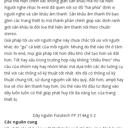
phải thể hiện chính xác không gian sân khấu mà nó tái hiện.
Người nghe nhạc hi-end đã quen với sơ đồ “hai phía” định vị
người nghe và sân khấu âm thanh. Sân khấu âm thanh thì bao
gồm các trang thiết bị mà thành phần chính giúp xác định ranh
giới sân khấu là đôi loa thể hiện âm thanh nổi theo chuẩn
stereo.
Giải pháp tối ưu với người nghe này chưa chắc tối ưu với người
khác do “gu” cá biệt của mỗi người. Nhưng dù thế nào thì ở tầm
mức hi-end, mọi giải pháp tốt hơn đều khó chế tạo hơn và đắt
hơn. Tốt hay xấu trong trường hợp này không “chiều theo” nhu
cầu của nhóm này hay nhóm khác mà dựa trên các đo lường cụ
thể với các thông số kỹ thuật tốt nhất. Khi đã có thông số kỹ
thuật chung tốt, sử dụng nguyên vật liệu quý, đắt hơn, ampli hay
loa sẽ cho âm thanh hay hơn. Dù thế nào thì đầu tư đúng vào
dây luôn luôn có thể giúp phát huy tối đa năng lực của trang
thiết bị.
Dây nguồn Furutech FP 314Ag II 2
Các nguồn cung