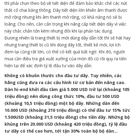
thì phải chọn theo bộ về tiết diện để đảm bảo khắc chế các nút
thắt cổ chai băng thông. Dây tiết diện lớn khiến âm thanh được
mở rộng nhưng khi âm thanh mở rộng, có khả năng nó sẽ bị
loãng. Cho nên, cần cẩn trọng khi nâng cấp tiết diện dây vì việc
này chắc chắn tốn kém nhưng đôi khi lại phản tác dụng.
Đương nhiên là trang thiết bị mới dùng dây dẫn tốt thì sẽ hát hay
nhưng trang thiết bị cũ khi dùng dây tốt, thiết kế mới, lợi ích
đem lại cũng rất lớn, có thể có kết quả bất ngờ. Khi đó, người
mua cần điều tra giá xuất xưởng của món đồ cũ rồi quy ra tiền
hiện tại để xác định tỷ lệ đầu tư vào dây dẫn.
Không có khuôn thước cho đầu tư dây. Tuy nhiên, các
hãng cũng đưa ra các cấu hình từ cơ bản đến nâng cao.
Dàn hi-end khởi đầu tầm giá 5.000 USD trở lại (khoảng 105
triệu đồng) nên dùng công thức 10%, đầu tư 500 USD
(khoảng 10,5 triệu đồng) một bộ dây. Những dàn đến
10.000 USD (khoảng 210 triệu đồng) có thể đầu tư 15% tức
1.500USD (khoảng 31,5 triệu đồng) cho tiền dây. Những bộ
khủng trên 20.000 USD (khoảng 420 triệu đồng), tỷ lệ đầu
tư dây có thể cao hơn, tới tận 30% toàn bộ bộ dàn…