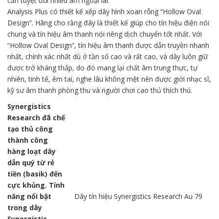
cản tuyệt đối nhiễu âm ngoại lai.
Analysis Plus có thiết kế xếp dây hình xoan rỗng “Hollow Oval
Design”. Hãng cho rằng đây là thiết kế giúp cho tín hiệu điện nói
chung và tín hiệu âm thanh nói riêng dịch chuyển tốt nhất. Với
“Hollow Oval Design”, tín hiệu âm thanh được dẫn truyền nhanh
nhất, chính xác nhất dù ở tần số cao và rất cao, và dây luôn giữ
được trở kháng thấp, do đó mang lại chất âm trung thực, tự
nhiên, tinh tế, êm tai, nghe lâu không mệt nên được giới nhạc sĩ,
kỹ sư âm thanh phòng thu và người chơi cao thủ thích thú.
Synergistics
Research đã chế
tạo thủ công
thành công
hàng loạt dây
dẫn quý từ rẻ
tiền (basik) đến
cực khủng. Tính
năng nổi bật
Dây tín hiệu Synergistics Research Au 79
trong dây
Synergistic