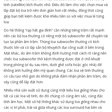
tinh (satellite) kích thước nhỏ. Điều đó làm cho việc chọn mua và
lắp đặt bộ loa trở nên đơn giản hơn rất nhiều, đồng thời cũng
giúp bạn tiết kiệm được khá nhiều tiền so với việc mua lẻ từng
loa.
Do hệ thống “rạp hát gia đình” cần những tiếng trầm rất mạnh
nên các bộ loa thường có riêng một bộ subwoofer để chuyên tái
tạo lại phần âm trầm. Thùng loa subwoofer thường có kích
thước lớn và có lắp sẵn bộ khuyếch đại công suất ở bên trong.
Mặt khác, do âm trầm không định hướng một cách rõ ràng nên
chiếc loa subwoofer thô kệch thường được đặt ở chỗ khuất
trong phòng (ví dụ sau rèm, dưới ghế sofa hoặc góc nhà) để
không ảnh hưởng đến mỹ quan chung. Các loa vệ tinh thường
có cấu tạo nhỏ gọn do không phải đảm nhận phần âm trầm, do
vậy cũng dễ lắp đặt hơn.
Nhiều nhà sản xuất sử dụng cùng một kiểu loa giống nhau cho
tất cả các loa vệ tinh, do đó chúng có cùng âm sắc, cùng đặc
tính âm học. Một số hệ thống khác sử dụng loa giống nhau cho
các vị trí phải, trái và giữa nhưng các loa surround hai bên và