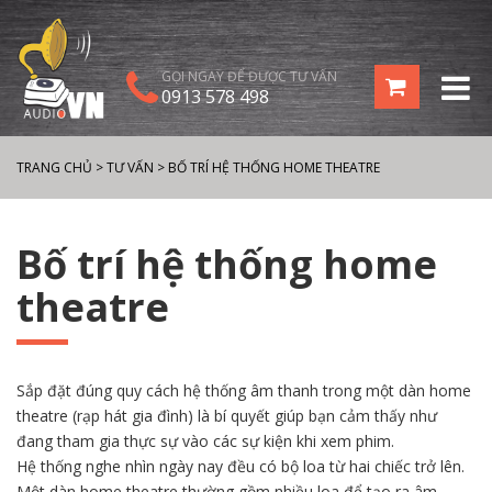
GỌI NGAY ĐỂ ĐƯỢC TƯ VẤN
0913 578 498
TRANG CHỦ
>
TƯ VẤN
>
BỐ TRÍ HỆ THỐNG HOME THEATRE
Bố trí hệ thống home
theatre
Sắp đặt đúng quy cách hệ thống âm thanh trong một dàn home
theatre (rạp hát gia đình) là bí quyết giúp bạn cảm thấy như
đang tham gia thực sự vào các sự kiện khi xem phim.
Hệ thống nghe nhìn ngày nay đều có bộ loa từ hai chiếc trở lên.
Một dàn home theatre thường gồm nhiều loa để tạo ra âm