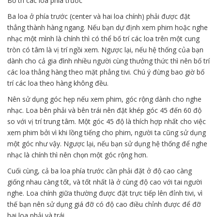
Bố trí các loa phía trước
Ba loa ở phía trước (center và hai loa chính) phải được đặt
thẳng thành hàng ngang. Nếu bạn dự định xem phim hoặc nghe
nhạc một mình là chính thì có thể bố trí các loa trên một cung
tròn có tâm là vị trí ngồi xem. Ngược lại, nếu hệ thống của bạn
dành cho cả gia đình nhiều người cùng thưởng thức thì nên bố trí
các loa thẳng hàng theo mặt phẳng tivi. Chú ý đừng bao giờ bố
trí các loa theo hàng không đều.
Nên sử dụng góc hẹp nếu xem phim, góc rộng dành cho nghe
nhạc. Loa bên phải và bên trái nên đặt khép góc 45 đến 60 độ
so với vị trí trung tâm. Một góc 45 độ là thích hợp nhất cho việc
xem phim bởi vì khi lồng tiếng cho phim, người ta cũng sử dụng
một góc như vậy. Ngược lại, nếu bạn sử dụng hệ thống để nghe
nhạc là chính thì nên chọn một góc rộng hơn.
Cuối cùng, cả ba loa phía trước cần phải đặt ở độ cao càng
giống nhau càng tốt, và tốt nhất là ở cùng độ cao với tai người
nghe. Loa chính giữa thường được đặt trực tiếp lên đỉnh tivi, vì
thế bạn nên sử dụng giá đỡ có độ cao điều chỉnh được để đỡ
hai loa phải và trái.