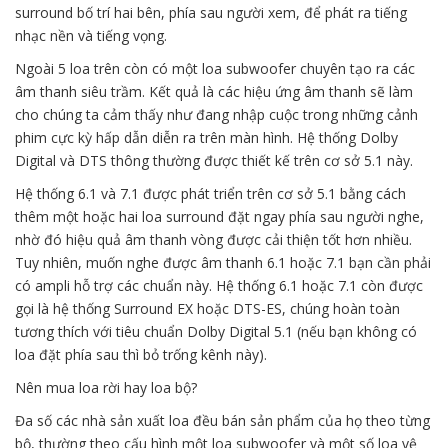
surround bố trí hai bên, phía sau người xem, để phát ra tiếng
nhạc nền và tiếng vọng.
Ngoài 5 loa trên còn có một loa subwoofer chuyên tạo ra các
âm thanh siêu trầm. Kết quả là các hiệu ứng âm thanh sẽ làm
cho chúng ta cảm thấy như đang nhập cuộc trong những cảnh
phim cực kỳ hấp dẫn diễn ra trên màn hình. Hệ thống Dolby
Digital và DTS thông thường được thiết kế trên cơ sở 5.1 này.
Hệ thống 6.1 và 7.1 được phát triển trên cơ sở 5.1 bằng cách
thêm một hoặc hai loa surround đặt ngay phía sau người nghe,
nhờ đó hiệu quả âm thanh vòng được cải thiện tốt hơn nhiều.
Tuy nhiên, muốn nghe được âm thanh 6.1 hoặc 7.1 bạn cần phải
có ampli hỗ trợ các chuẩn này. Hệ thống 6.1 hoặc 7.1 còn được
gọi là hệ thống Surround EX hoặc DTS-ES, chúng hoàn toàn
tương thích với tiêu chuẩn Dolby Digital 5.1 (nếu bạn không có
loa đặt phía sau thì bỏ trống kênh này).
Nên mua loa rời hay loa bộ?
Đa số các nhà sản xuất loa đều bán sản phẩm của họ theo từng
bộ, thường theo cấu hình một loa subwoofer và một số loa vệ