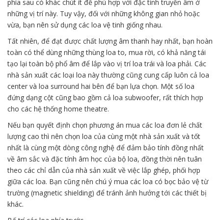
phía sau có khác chút ít để phù hợp với đặc tính truyền âm ở
những vị trí này. Tuy vậy, đối với những không gian nhỏ hoặc
vừa, bạn nên sử dụng các loa vệ tinh giống nhau.
Tất nhiên, để đạt được chất lượng âm thanh hay nhất, bạn hoàn
toàn có thể dùng những thùng loa to, mua rời, có khả năng tái
tạo lại toàn bộ phổ âm để lắp vào vị trí loa trái và loa phải. Các
nhà sản xuất các loại loa này thường cũng cung cấp luôn cả loa
center và loa surround hai bên để bạn lựa chọn. Một số loa
đứng dạng cột cũng bao gồm cả loa subwoofer, rất thích hợp
cho các hệ thống home theatre.
Nếu bạn quyết định chọn phương án mua các loa đơn lẻ chất
lượng cao thì nên chọn loa của cùng một nhà sản xuất và tốt
nhất là cùng một dòng công nghệ để đảm bảo tính đồng nhất
về âm sắc và đặc tính âm học của bộ loa, đồng thời nên tuân
theo các chỉ dẫn của nhà sản xuất về việc lắp ghép, phối hợp
giữa các loa. Bạn cũng nên chú ý mua các loa có bọc bảo vệ từ
trường (magnetic shielding) để tránh ảnh hưởng tới các thiết bị
khác.