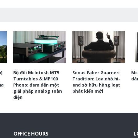
h]
Bộ đôi McIntosh MT5
Sonus Faber Guarneri
Mc
Turntables & MP100
Tradition: Loa nhỏ hi-
dà
ủa
Phono: đem đến một
end sở hữu hàng loạt
giải pháp analog toàn
phát kiến mới
diện
OFFICE HOURS
L