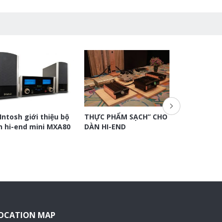
Intosh giới thiệu bộ
THỰC PHẨM SẠCH” CHO
ÂM THANH H
n hi-end mini MXA80
DÀN HI-END
OCATION MAP