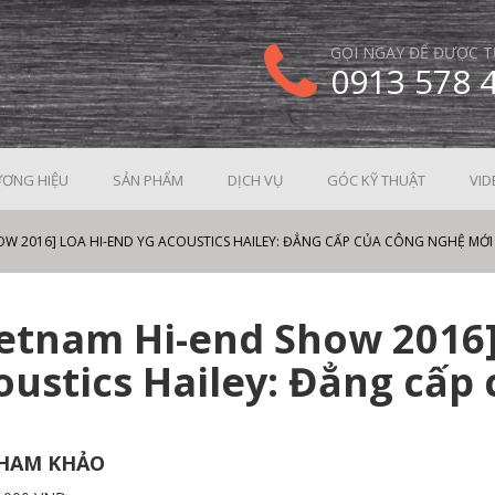
GỌI NGAY ĐỂ ĐƯỢC T
0913 578 
ƠNG HIỆU
SẢN PHẨM
DỊCH VỤ
GÓC KỸ THUẬT
VID
OW 2016] LOA HI-END YG ACOUSTICS HAILEY: ĐẲNG CẤP CỦA CÔNG NGHỆ MỚI
ietnam Hi-end Show 2016]
oustics Hailey: Đẳng cấp
THAM KHẢO