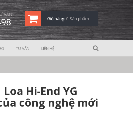
Ư VẤN
498
Giỏ hàng:
0 Sản phẩm
EO
TƯ VẤN
LIÊN HỆ
 Loa Hi-End YG
 của công nghệ mới