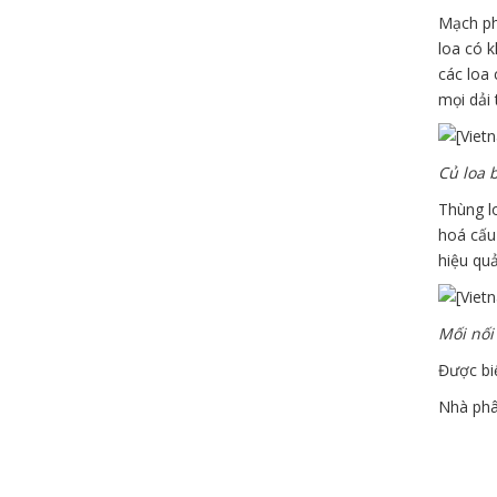
Mạch ph
loa có k
các loa 
mọi dải 
Củ loa 
Thùng l
hoá cấu 
hiệu quả
Mối nối
Được biế
Nhà phâ