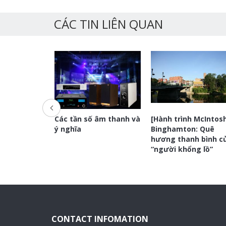
CÁC TIN LIÊN QUAN
m thanh
Các tần số âm thanh và
[Hành trình McIntos
kê chống
ý nghĩa
Binghamton: Quê
hương thanh bình c
“người khổng lồ”
CONTACT INFOMATION