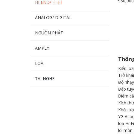
960,000
HI-END/ HI-FI
ANALOG/ DIGITAL
NGUỒN PHÁT
AMPLY
Thông
LOA
Kiểu loa
Trở khá
TAI NGHE
Độ nhạy
Đáp tuy
Điểm cắ
Kích th
Khối lượ
YG Acou
loa Hi-E
lối mòn 