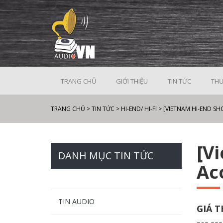
TRANG CHỦ
GIỚI THIỆU
TIN TỨC
THƯ
TRANG CHỦ
>
TIN TỨC
>
HI-END/ HI-FI
>
[VIETNAM HI-END SH
[V
DANH MỤC TIN TỨC
Ac
TIN AUDIO
GIÁ 