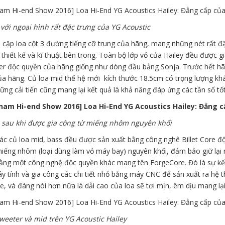
 với ngoại hình rất đặc trưng của YG Acoustic
à cặp loa cột 3 đường tiếng cỡ trung của hãng, mang những nét rất đ
thiết kế và kĩ thuật bên trong. Toàn bộ lớp vỏ của Hailey đều được 
er độc quyền của hãng giống như dòng đầu bảng Sonja. Trước hết hãy
a hãng. Củ loa mid thế hệ mới kích thước 18.5cm có trọng lượng khá
ững cải tiến cũng mang lại kết quả là khả năng đáp ứng các tần số t
 sau khi được gia công từ miếng nhôm nguyên khối
các củ loa mid, bass đều được sản xuất bằng công nghê Billet Core đ
iếng nhôm (loại dùng làm vỏ máy bay) nguyên khối, đảm bảo giữ lại ng
bằng một công nghệ độc quyền khác mang tên ForgeCore. Đó là sự k
y tính và gia công các chi tiết nhỏ bằng máy CNC để sản xuất ra hệ
le, và đáng nói hơn nữa là dải cao của loa sẽ tơi mịn, êm dịu mang lạ
tweeter và mid trên YG Acoustic Hailey