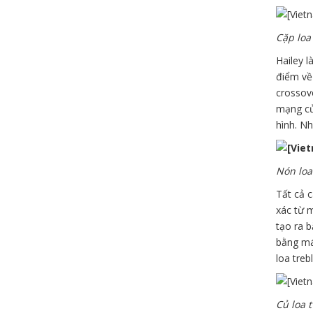
Cặp loa
Hailey l
điểm về 
crossov
mạng củ
hình. Nh
Nón loa
Tất cả 
xác từ m
tạo ra 
bằng má
loa treb
Củ loa 