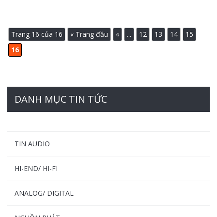
Trang 16 của 16
« Trang đầu
«
...
12
13
14
15
16
DANH MỤC TIN TỨC
TIN AUDIO
HI-END/ HI-FI
ANALOG/ DIGITAL