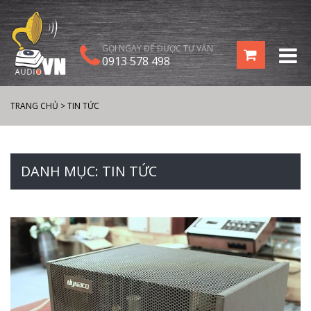
GỌI NGAY ĐỂ ĐƯỢC TƯ VẤN
0913 578 498
TRANG CHỦ
>
TIN TỨC
DANH MỤC:
TIN TỨC