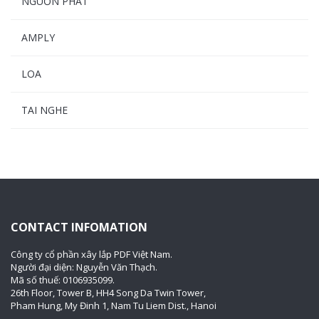
NGUỒN PHÁT
AMPLY
LOA
TAI NGHE
CONTACT INFOMATION
Công ty cổ phần xây lắp PDF Việt Nam.
Người đại diện: Nguyễn Văn Thạch.
Mã số thuế: 0106935099.
26th Floor, Tower B, HH4 Song Da Twin Tower,
Pham Hung, My Đinh 1, Nam Tu Liem Dist., Hanoi