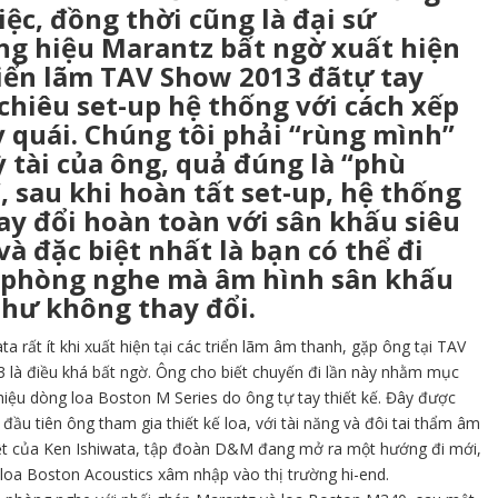
iệc, đồng thời cũng là đại sứ
g hiệu Marantz bất ngờ xuất hiện
riển lãm TAV Show 2013 đãtự tay
chiêu set-up hệ thống với cách xếp
ỳ quái. Chúng tôi phải “rùng mình”
ỳ tài của ông, quả đúng là “phù
, sau khi hoàn tất set-up, hệ thống
ay đổi hoàn toàn với sân khấu siêu
và đặc biệt nhất là bạn có thể đi
 phòng nghe mà âm hình sân khấu
hư không thay đổi.
ta rất ít khi xuất hiện tại các triển lãm âm thanh, gặp ông tại TAV
 là điều khá bất ngờ. Ông cho biết chuyến đi lần này nhằm mục
thiệu dòng loa Boston M Series do ông tự tay thiết kế. Đây được
 đầu tiên ông tham gia thiết kế loa, với tài năng và đôi tai thẩm âm
iệt của Ken Ishiwata, tập đoàn D&M đang mở ra một hướng đi mới,
 loa Boston Acoustics xâm nhập vào thị trường hi-end.