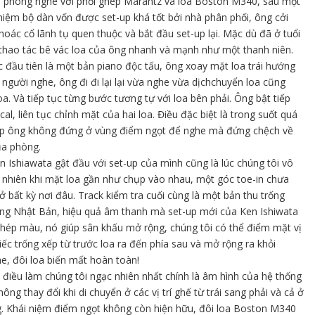
i phòng nghe với phối ghép Marantz và loa Boston M340, sau một
ghiệm bộ dàn vốn được set-up khá tốt bởi nhà phân phối, ông cởi
hoác cổ lãnh tụ quen thuộc và bắt đầu set-up lại. Mặc dù đã ở tuổi
thao tác bê vác loa của ông nhanh và mạnh như một thanh niên.
 đầu tiên là một bản piano độc tấu, ông xoay mặt loa trái hướng
 người nghe, ông đi đi lại lại vừa nghe vừa dịchchuyển loa cũng
a. Và tiếp tục từng bước tương tự với loa bên phải. Ông bật tiếp
cal, liên tục chỉnh mặt của hai loa. Điều đặc biệt là trong suốt quá
-up ông không đứng ở vùng điểm ngọt để nghe mà đứng chệch về
ủa phòng.
n Ishiawata gật đầu với set-up của mình cũng là lúc chúng tôi vô
 nhiên khi mặt loa gần như chụp vào nhau, một góc toe-in chưa
ở bất kỳ nơi đâu. Track kiểm tra cuối cùng là một bản thu trống
ống Nhật Bản, hiệu quả âm thanh mà set-up mới của Ken Ishiwata
hép màu, nó giúp sân khấu mở rộng, chúng tôi có thể điểm mặt vị
hiếc trống xếp từ trước loa ra đến phía sau và mở rộng ra khỏi
e, đôi loa biến mất hoàn toàn!
 điều làm chúng tôi ngạc nhiên nhất chính là âm hình của hệ thống
ông thay đổi khi di chuyển ở các vị trí ghế từ trái sang phải và cả ở
. Khái niệm điểm ngọt không còn hiện hữu, đôi loa Boston M340