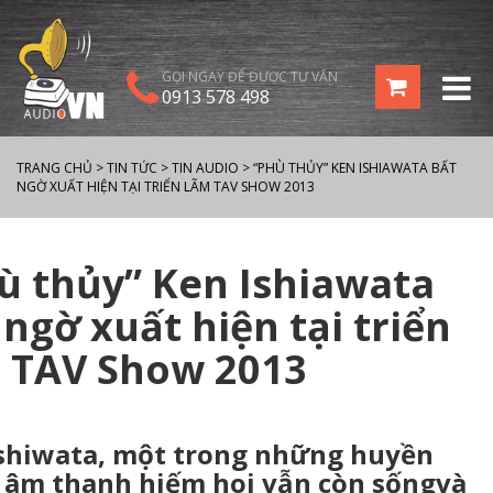
GỌI NGAY ĐỂ ĐƯỢC TƯ VẤN
0913 578 498
TRANG CHỦ
>
TIN TỨC
>
TIN AUDIO
>
“PHÙ THỦY” KEN ISHIAWATA BẤT
NGỜ XUẤT HIỆN TẠI TRIỂN LÃM TAV SHOW 2013
ù thủy” Ken Ishiawata
 ngờ xuất hiện tại triển
 TAV Show 2013
shiwata, một trong những huyền
 âm thanh hiếm hoi vẫn còn sốngvà