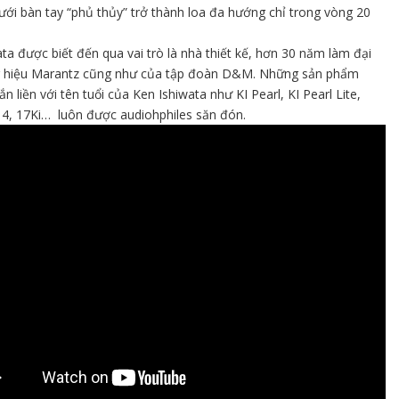
ưới bàn tay “phủ thủy” trở thành loa đa hướng chỉ trong vòng 20
ta được biết đến qua vai trò là nhà thiết kế, hơn 30 năm làm đại
 hiệu Marantz cũng như của tập đoàn D&M. Những sản phẩm
n liền với tên tuổi của Ken Ishiwata như KI Pearl, KI Pearl Lite,
4, 17Ki… luôn được audiohphiles săn đón.