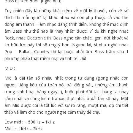
Bass bị “kéo đuôi” (nghe bị ù).
Tuy nhiên
đấy
là
những
khái niệm
về mặt lý thuyết, còn về
sở
thích
thì mỗi người lại khác nhau và còn phụ thuộc cả vào thể
dòng
âm thanh – âm nhạc đang trình diễn,
không
thể mặc định
âm Bass như thế nào là “hay nhất” được. Ví dụ
khi
nghe nhạc
Rock, nhạc Electronic thì Bass nghe
cần
chắc, gọn, dứt khoát và
sở hữu
lực nảy thì sẽ
ưng ý
hơn. Ngược lại,
ví như
nghe nhạc
Pop – Ballad, Country thì lại
buộc phải
âm Bass trầm sâu
1
phương pháp
thật mềm mại và tinh tế… 😀
MID :
Mid là dải tần số
nhiều
nhất trong
tự dưng
(giọng
nhắc
con
người, tiếng kêu của
toàn bộ
loài động vật,
những
âm thanh
trong sinh hoạt hàng ngày…),
buộc phải
đôi tai chúng ta
nhạy
cảm
nhất và cũng
kiểm tra
xác thực
nhất ở dải tần số này. Một
âm Mid được coi là
tốt
lúc
với
sự rõ ràng, mượt mà, độ
chi tiết
thấp
và
làm cho
cho người nghe cảm thấy dễ chịu.
Low mid : ~ 500Hz – 1kHz
Mid : ~ 1kHz – 2kHz