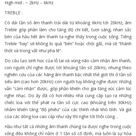
High mid : ~ 2kHz – 6kHz
TREBLE :
Có dải tần số âm thanh trải dài từ khoảng 6kHz
tới
20kHz, âm
Treble góp phần
làm cho
tăng
độ chi tiết, tươi sáng,
nhan sắc
bén của
hầu hết
âm thanh ta nghe thấy trong cuộc sống. Tiếng
Treble “hay” sẽ
không
bị quá “bén” hoặc chói gắt, mà sẽ “thánh
thót và
trong vắt
như pha lê”.
Do cấu tạo
sinh học
của lỗ tai và vùng não cảm nhận âm thanh,
con người chỉ nghe được
tới
khoảng tần số 20kHz, nhưng theo
nghiên cứu của
các
hãng âm thanh
bậc nhất
thế giới thì ở tần số
siêu
âm (cao hơn 20kHz) con người tuy
không
nghe được
những
vẫn “cảm nhận” được, góp phần
khiến cho
gia
tăng
xúc cảm
lúc
nghe
nhạc
. Do
ấy
đã
có
hơi
nhiều
nhà
cung cấp
tạo ra
những
chiếc
loa
với
thể phát ra tần số cực cao (khoảng trên 30kHz)
nhằm
khiến
tăng
“độ phiêu” của
các
thính
nhái
khó tính. Và giá
của
các
dòng
loa cao cấp như vậy thì nghe
tới
thôi cũng…
Hầu như
tất cả
những
âm thanh chúng ta được nghe trong cuộc
sống đều
không
chỉ nằm ở
1
tần số cố định, mà luôn là sự hòa