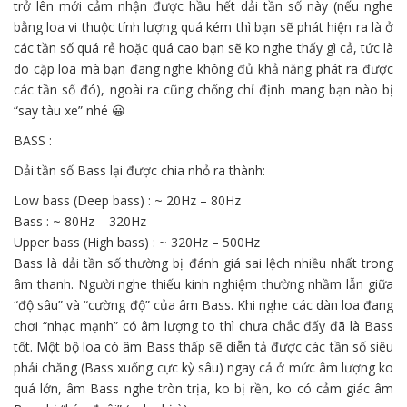
trở lên mới cảm nhận được
hầu hết
dải tần số này (nếu nghe
bằng loa vi
thuộc tính
lượng quá kém thì bạn sẽ phát hiện ra là ở
các
tần số quá
rẻ
hoặc quá cao bạn sẽ
ko
nghe thấy gì cả,
tức là
do cặp loa mà bạn đang nghe
không
đủ khả năng phát ra được
các
tần số đó),
ngoài
ra cũng chống chỉ định
mang
bạn nào bị
“say tàu xe” nhé 😀
BASS :
Dải tần số Bass lại được chia nhỏ ra thành:
Low bass (Deep bass) : ~ 20Hz – 80Hz
Bass : ~ 80Hz – 320Hz
Upper bass (High bass) : ~ 320Hz – 500Hz
Bass là dải tần số thường bị
đánh giá
sai lệch
nhiều
nhất trong
âm thanh. Người nghe thiếu kinh nghiệm thường
nhầm lẫn
giữa
“độ sâu” và “cường độ” của âm Bass. Khi nghe
các
dàn loa đang
chơi “nhạc mạnh”
có
âm lượng
to
thì chưa chắc
đấy
đã là Bass
tốt. Một bộ loa
có
âm Bass
thấp
sẽ
diễn tả
được
các
tần số
siêu
phải chăng
(Bass xuống
cực kỳ
sâu) ngay cả ở mức âm lượng
ko
quá lớn, âm Bass nghe tròn trịa,
ko
bị rền,
ko
có
cảm giác âm