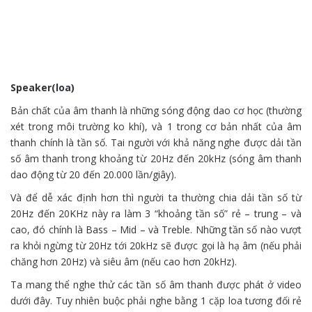
Speaker(
loa
)
Bản chất của âm thanh là
những
sóng
động dao
cơ học (thường
xét trong môi trường
ko
khí), và
1
trong
cơ bản
nhất của âm
thanh chính là tần số. Tai người
với
khả năng nghe được dải tần
số âm thanh trong khoảng từ 20Hz
đến
20kHz (sóng âm thanh
dao động
từ 20
đến
20.000 lần/giây).
Và để dễ xác định hơn thì người ta thường chia dải tần số từ
20Hz
đến
20KHz này ra
làm
3 “khoảng tần số”
rẻ
– trung – và
cao,
đó
chính là Bass – Mid – và Treble. Những tần số nào vượt
ra khỏi
ngừng
từ 20Hz
tới
20kHz sẽ được gọi là hạ âm (nếu
phải
chăng
hơn 20Hz) và
siêu
âm (nếu cao hơn 20kHz).
Ta
mang
thể nghe thử
các
tần số âm thanh được phát ở video
dưới đây. Tuy nhiên
buộc phải
nghe bằng
1
cặp loa
tương đối
rẻ