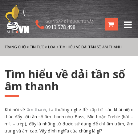
GỌI NGAY ĐỂ ĐƯỢC TƯ VẤN
0913 578 498
TRANG CHỦ
>
TIN TỨC
>
LOA
>
TÌM HIỂU VỀ DẢI TẦN SỐ ÂM THANH
Tìm hiểu về dải tần số
âm thanh
Khi
nói
về
âm thanh
, ta thường nghe
đề cập
tới
các
khái niệm
thúc đẩy
tới
tần số âm thanh như Bass, Mid hoặc Treble (bát –
mít – trép),
đấy
là
những
từ được
sử dụng
để chỉ âm trầm, âm
trung và âm cao. Vậy
định nghĩa
của chúng là gì?