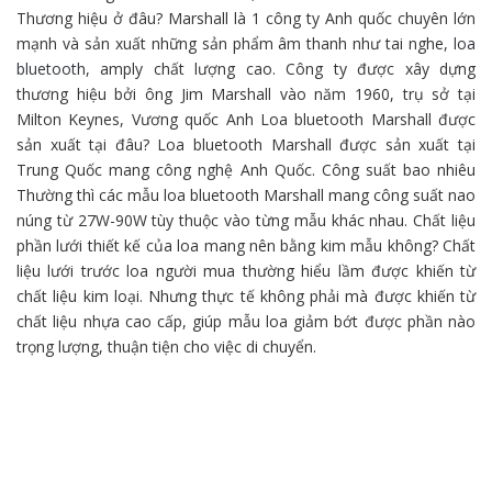
Thương hiệu ở đâu? Marshall là
1
công ty
Anh quốc chuyên
lớn
mạnh
và
sản xuất
những
sản phẩm âm thanh như tai nghe,
loa
bluetooth
, amply chất lượng cao. Công ty được
xây dựng
thương hiệu
bởi ông Jim Marshall vào năm 1960,
trụ sở
tại
Milton Keynes, Vương quốc Anh Loa bluetooth Marshall được
sản xuất
tại đâu? Loa bluetooth Marshall được
sản xuất
tại
Trung Quốc
mang
công nghệ
Anh Quốc. Công suất bao nhiêu
Thường thì
các
mẫu
loa bluetooth Marshall
mang
công suất
nao
núng
từ 27W-90W tùy thuộc vào từng
mẫu
khác nhau. Chất liệu
phần lưới
thiết kế
của loa
mang
nên
bằng kim
mẫu
không? Chất
liệu lưới trước loa
người mua
thường hiểu lầm được
khiến
từ
chất liệu kim loại. Nhưng
thực tế
không
phải
mà được
khiến
từ
chất liệu nhựa cao cấp, giúp
mẫu
loa giảm bớt được phần nào
trọng lượng,
thuận tiện
cho việc di chuyển.