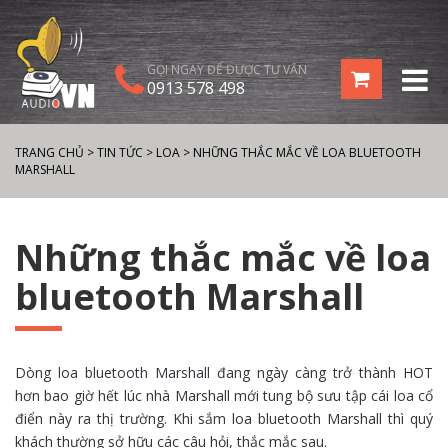
GỌI NGAY ĐỂ ĐƯỢC TƯ VẤN
0913 578 498
TRANG CHỦ
>
TIN TỨC
>
LOA
>
NHỮNG THẮC MẮC VỀ LOA BLUETOOTH
MARSHALL
Những thắc mắc về loa
bluetooth Marshall
Dòng
loa bluetooth Marshall
đang
ngày càng
trở thành
HOT
hơn bao giờ hết
lúc
nhà Marshall mới tung bộ sưu tập
cái
loa cổ
điển này ra thị trường. Khi
sắm
loa bluetooth Marshall thì
quý
khách
thường
sở hữu
các
câu hỏi, thắc mắc sau.