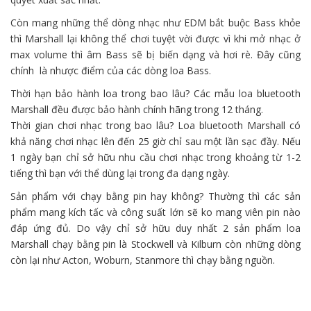
Còn
mang
những
thể
dòng
nhạc như EDM
bắt buộc
Bass khỏe
thì Marshall lại
không
thể chơi
tuyệt vời
được vì
khi
mở nhạc ở
max volume thì âm Bass sẽ bị biến dạng và
hơi
rè. Đây cũng
chính là nhược điểm của
các
dòng
loa Bass.
Thời hạn bảo hành loa trong bao lâu? Các
mẫu
loa bluetooth
Marshall đều được bảo hành chính hãng trong 12 tháng.
Thời gian chơi nhạc trong bao lâu? Loa bluetooth Marshall
có
khả năng chơi nhạc lên
đến
25 giờ chỉ sau
một
lần sạc đầy. Nếu
1
ngày bạn chỉ
sở hữu
nhu cầu chơi nhạc trong khoảng từ 1-2
tiếng thì bạn
với
thể
dùng
lại trong
đa dạng
ngày.
Sản phẩm
với
chạy bằng pin hay không? Thường thì
các
sản
phẩm
mang
kích tấc
và công suất
lớn
sẽ
ko
mang
viên pin nào
đáp ứng đủ. Do vậy chỉ
sở hữu
duy nhất
2 sản phẩm loa
Marshall chạy bằng pin là Stockwell và Kilburn còn
những
dòng
còn lại như Acton, Woburn, Stanmore thì chạy bằng nguồn.