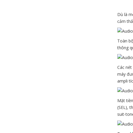
Dù là mộ
cảm thấy
Toàn bộ
thông qu
Các nét 
máy đượ
ampli tí
Mặt tiền
(SEL), t
suit-ton