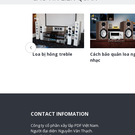
có tầm ảnh
Loa bị hỏng treble
Cách bảo quản loa n
nhất 50 năm
nhạc
CONTACT INFOMATION
Công ty cổ phần xây lắp PDF Việt Nam.
Người đại diện: Nguyễn Văn Thạch.