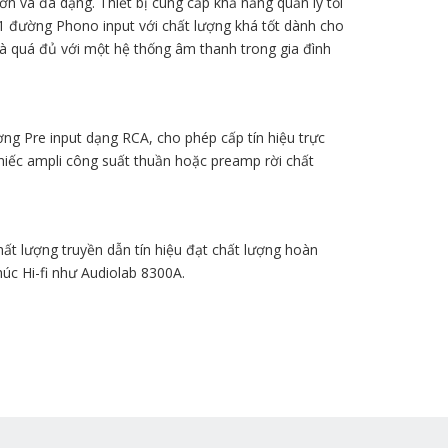
ớn và đa dạng. Thiết bị cung cấp khả năng quản lý tối
1 đường Phono input với chất lượng khá tốt dành cho
à quá đủ với một hệ thống âm thanh trong gia đình
g Pre input dạng RCA, cho phép cấp tín hiệu trực
hiếc ampli công suất thuần hoặc preamp rời chất
t lượng truyền dẫn tín hiệu đạt chất lượng hoàn
úc Hi-fi như Audiolab 8300A.