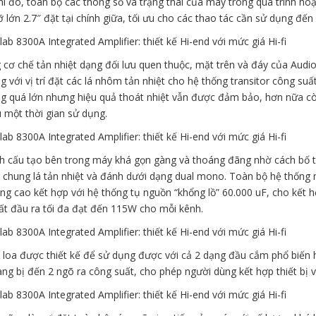
i đó, toàn bộ các thông số và trạng thái của máy trong quá trình ho
lớn 2.7″ đặt tại chính giữa, tối ưu cho các thao tác cần sử dụng đến 
cơ chế tản nhiệt dạng đối lưu quen thuộc, mặt trên và đáy của Audio
 với vị trí đặt các lá nhôm tản nhiệt cho hệ thống transitor công suất
ng quá lớn nhưng hiệu quả thoát nhiệt vẫn được đảm bảo, hơn nữa cò
 một thời gian sử dụng.
h cấu tạo bên trong máy khá gọn gàng và thoáng đãng nhờ cách bố tr
 chung lá tản nhiệt và đánh dưới dạng dual mono. Toàn bộ hệ thống
ng cao kết hợp với hệ thống tụ nguồn “khổng lồ” 60.000 uF, cho kết 
ất đầu ra tối đa đạt đến 115W cho mỗi kênh.
loa được thiết kế để sử dụng được với cả 2 dạng đầu cắm phổ biến hi
ng bị đến 2 ngõ ra công suất, cho phép người dùng kết hợp thiết bị vớ