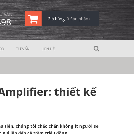
Ư VẤN
498
Giỏ hàng:
0 Sản phẩm
EO
TƯ VẤN
LIÊN HỆ
mplifier: thiết kế
ầu tiên, chúng tôi chắc chắn không ít người sẽ
giá lên đến cả trăm triệu đồng.