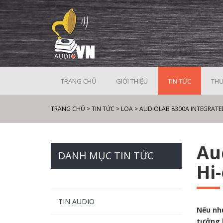
TRANG CHỦ
GIỚI THIỆU
TIN TỨC
THƯ
TRANG CHỦ
>
TIN TỨC
>
LOA
>
AUDIOLAB 8300A INTEGRATED A
Au
DANH MỤC TIN TỨC
Hi-
TIN AUDIO
Nếu như
tưởng l