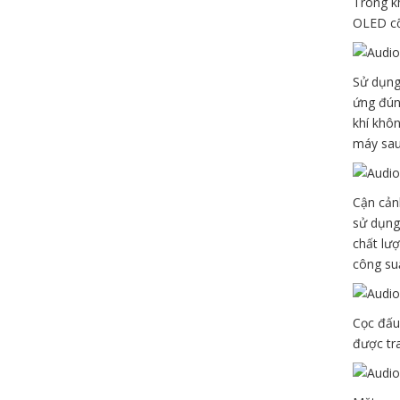
Trong kh
OLED cỡ 
Sử dụng 
ứng đúng
khí khô
máy sau
Cận cản
sử dụng
chất lượ
công su
Cọc đấu 
được tra