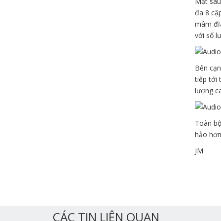
Mặt sau 
đa 8 cặ
mâm đĩa
với số l
Bên cạn
tiếp tớ
lượng ca
Toàn bộ
hảo hơn
JM
CÁC TIN LIÊN QUAN