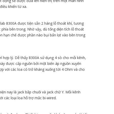
ạt động sẽ được đưa lên hiển thị trên một màn hình
điều khiển từ xa.
lab 8300A được tiện sẵn 2 hàng lỗ thoát khí, tương
 phía bên trong. Nhờ vậy, dù tổng diện tích lỗ thoát
n hạn chế được phần nào bụi bẩn lọt vào bên trong
í hợp lý. Dễ thấy 8300A sử dụng 4 sò cho mỗi kênh,
 này được cấp nguồn bởi một biến áp nguồn xuyến
hợp với các loa có trở kháng xuống tới 4 Ohm và cho
ện nay là jack bắp chuối và jack chữ Y. Mỗi kênh
i các loại loa hỗ trợ mắc bi-wired.