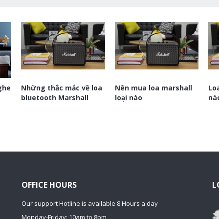
ghe
Những thắc mắc về loa
Nên mua loa marshall
Lo
bluetooth Marshall
loại nào
nà
OFFICE HOURS
L
Our support Hotline is available 8 Hours a day
Monday-Friday: 10am to 8pm