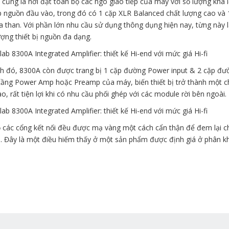
cũng là nơi đặt toàn bộ các ngõ giao tiếp của máy với số lượng khá l
p nguồn đầu vào, trong đó có 1 cặp XLR Balanced chất lượng cao và 
 than. Với phần lớn nhu cầu sử dụng thông dụng hiện nay, từng này l
ượng thiết bị nguồn đa dạng.
h đó, 8300A còn được trang bị 1 cặp đường Power input & 2 cặp đườn
i tầng Power Amp hoặc Preamp của máy, biến thiết bị trở thành một c
o, rất tiện lợi khi có nhu cầu phối ghép với các module rời bên ngoài.
 các cổng kết nối đều được mạ vàng một cách cẩn thận để đem lại chấ
. Đây là một điều hiếm thấy ở một sản phẩm được định giá ở phân kh