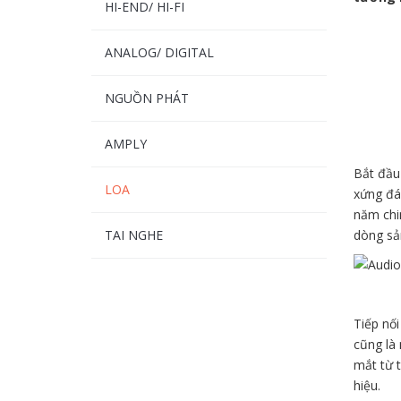
HI-END/ HI-FI
ANALOG/ DIGITAL
NGUỒN PHÁT
AMPLY
Bắt đầu
LOA
xứng đá
năm chin
TAI NGHE
dòng sản
Tiếp nối
cũng là
mắt từ 
hiệu.