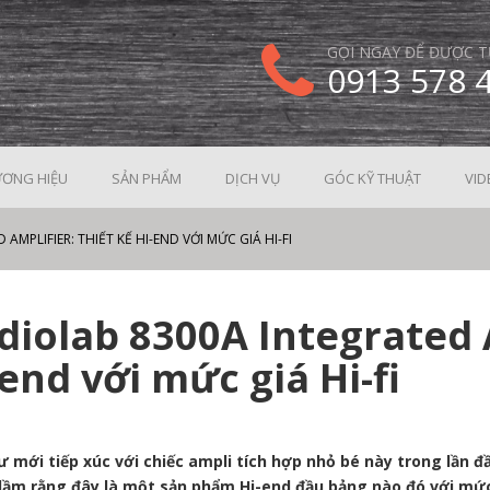
GỌI NGAY ĐỂ ĐƯỢC T
0913 578 
ƠNG HIỆU
SẢN PHẨM
DỊCH VỤ
GÓC KỸ THUẬT
VID
MPLIFIER: THIẾT KẾ HI-END VỚI MỨC GIÁ HI-FI
diolab 8300A Integrated A
end với mức giá Hi-fi
 mới tiếp xúc với chiếc ampli tích hợp nhỏ bé này trong lần đ
ầm rằng đây là một sản phẩm Hi-end đầu bảng nào đó với mức 