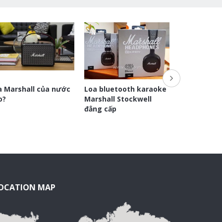
a Marshall của nước
Loa bluetooth karaoke
Tìm hiểu về 
o?
Marshall Stockwell
âm thanh
đẳng cấp
OCATION MAP