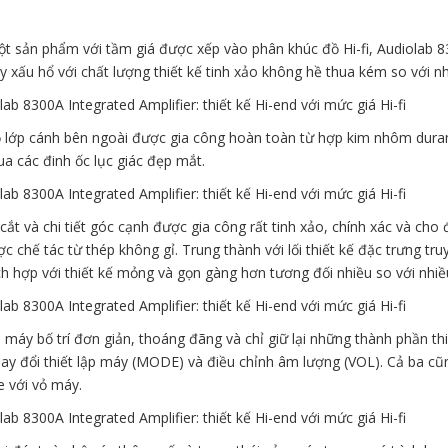
t sản phẩm với tầm giá được xếp vào phân khúc đồ Hi-fi, Audiolab 83
 xấu hổ với chất lượng thiết kế tinh xảo không hề thua kém so với nhi
 lớp cánh bên ngoài được gia công hoàn toàn từ hợp kim nhôm duram
a các đinh ốc lục giác đẹp mắt.
cắt và chi tiết góc cạnh được gia công rất tinh xảo, chính xác và cho
c chế tác từ thép không gỉ. Trung thành với lối thiết kế đặc trưng 
ch hợp với thiết kế mỏng và gọn gàng hơn tương đối nhiều so với nhi
 máy bố trí đơn giản, thoáng đãng và chỉ giữ lại những thành phần t
hay đổi thiết lập máy (MODE) và điều chỉnh âm lượng (VOL). Cả ba cũ
e với vỏ máy.