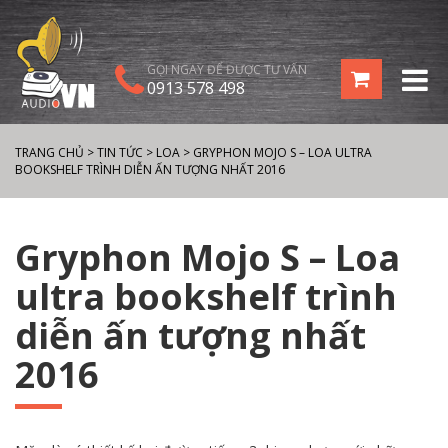
GỌI NGAY ĐỂ ĐƯỢC TƯ VẤN
0913 578 498
TRANG CHỦ
>
TIN TỨC
>
LOA
>
GRYPHON MOJO S – LOA ULTRA
BOOKSHELF TRÌNH DIỄN ẤN TƯỢNG NHẤT 2016
Gryphon Mojo S – Loa
ultra bookshelf trình
diễn ấn tượng nhất
2016