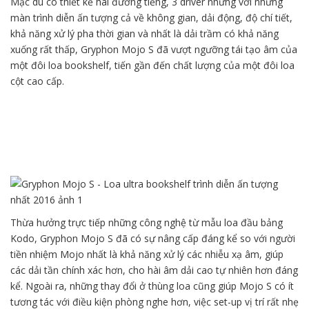
Mặc dù có thiết kế hai đường tiếng, 3 driver nhưng với những
màn trình diễn ấn tượng cả về không gian, dải động, độ chí tiết,
khả năng xử lý pha thời gian và nhất là dải trầm có khả năng
xuống rất thấp, Gryphon Mojo S đã vượt ngưỡng tái tạo âm của
một đôi loa bookshelf, tiến gần đến chất lượng của một đôi loa
cột cao cấp.
Thừa hưởng trực tiếp những công nghệ từ mẫu loa đầu bảng
Kodo, Gryphon Mojo S đã có sự nâng cấp đáng kể so với người
tiền nhiệm Mojo nhất là khả năng xử lý các nhiễu xạ âm, giúp
các dải tần chính xác hơn, cho hài âm dải cao tự nhiên hơn đáng
kể. Ngoài ra, những thay đổi ở thùng loa cũng giúp Mojo S có ít
tương tác với điều kiện phòng nghe hơn, việc set-up vị trí rất nhẹ